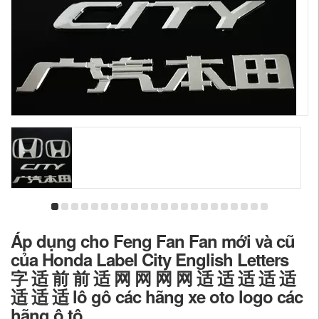
Áp dụng cho Feng Fan Fan mới và cũ
của Honda Label City English Letters
字 适 前 前 适 网 网 网 网 适 适 适 适 适
适 适 适 lô gô các hãng xe oto logo các
hãng ô tô