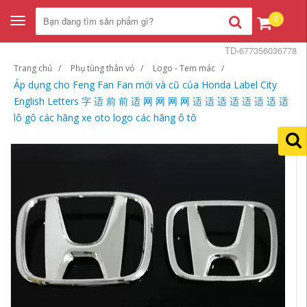
0
Toggle
navigation
TD-677356036778
Trang chủ
Phụ tùng thân vỏ
Logo - Tem mác
Áp dụng cho Feng Fan Fan mới và cũ của Honda Label City
English Letters 字 适 前 前 适 网 网 网 网 适 适 适 适 适 适 适 适
lô gô các hãng xe oto logo các hãng ô tô