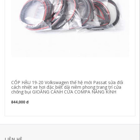
CỐP HẬU 19-20 Volkswagen thế hệ mới Passat sửa đổi
CỐ
cách nhiệt xe hơi đặc biệt dải niêm phong trang trí cửa
bi
chống bụi GIOĂNG CÁNH CỬA COMPA NÂNG KÍNH
H
844,000 đ
84
LIÊN HỆ