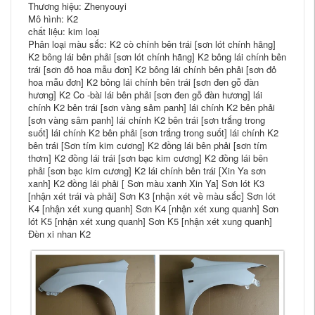
Thương hiệu: Zhenyouyi
Mô hình: K2
chất liệu: kim loại
Phân loại màu sắc: K2 cò chính bên trái [sơn lót chính hãng]
K2 bông lái bên phải [sơn lót chính hãng] K2 bông lái chính bên
trái [sơn đỏ hoa mẫu đơn] K2 bông lái chính bên phải [sơn đỏ
hoa mẫu đơn] K2 bông lái chính bên trái [sơn đen gỗ đàn
hương] K2 Co -bài lái bên phải [sơn đen gỗ đàn hương] lái
chính K2 bên trái [sơn vàng sâm panh] lái chính K2 bên phải
[sơn vàng sâm panh] lái chính K2 bên trái [sơn trắng trong
suốt] lái chính K2 bên phải [sơn trắng trong suốt] lái chính K2
bên trái [Sơn tím kim cương] K2 đồng lái bên phải [sơn tím
thơm] K2 đồng lái trái [sơn bạc kim cương] K2 đồng lái bên
phải [sơn bạc kim cương] K2 lái chính bên trái [Xin Ya sơn
xanh] K2 đồng lái phải [ Sơn màu xanh Xin Ya] Sơn lót K3
[nhận xét trái và phải] Sơn K3 [nhận xét về màu sắc] Sơn lót
K4 [nhận xét xung quanh] Sơn K4 [nhận xét xung quanh] Sơn
lót K5 [nhận xét xung quanh] Sơn K5 [nhận xét xung quanh]
Đèn xi nhan K2