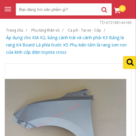
0
Toggle
navigation
TD-673188144189
Trang chủ
Phụ tùng thân vỏ
Ca pô - Tai xe - Cốp
Áp dụng cho KIA K2, bảng cánh trái và cánh phải K3 Bảng lá
rang K4 Board Lá phía trước K5 Phụ kiện tấm lá rang sơn ron
cửa kính cốp điện toyota cross