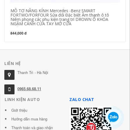
MÔ TƠ NÂNG KÍNH Mercedes -Benz SMART
[C
FORTWO/FORFOUR Sửa đổi Đặc biệt Âm thanh ô tô
ph
Niêm phong các phụ kiện trang trí DROWN Ổ KHÓA
x
NGẬM CÁNH CỬA TAY MỞ CỬA
84
844,000 đ
LIÊN HỆ
Thanh Trì - Hà Nội
0965.68.68.11
LINH KIỆN AUTO
ZALO CHAT
Giới thiệu
Hướng dẫn mua hàng
Thanh toán và giao nhận