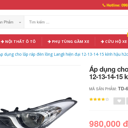
Hotline: 096
Sản Phẩm
NỘI THẤT Ô TÔ
PHỤ TÙNG GẦM XE
CỨU HỘ XE
Áp dụng cho lắp ráp đèn lồng Langli hiện đại 12-13-14-15 kính hậu h2
Áp dụng cho 
12-13-14-15 
TD-
MÃ SẢN PHẨM:
980,000 