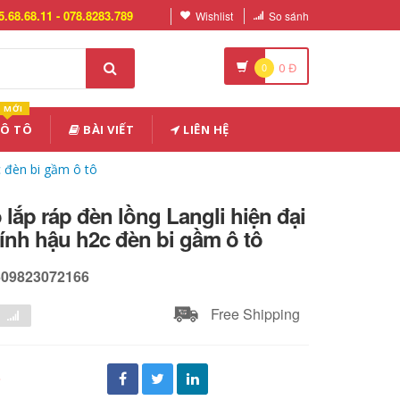
5.68.68.11 - 078.8283.789
Wishlist
So sánh
0
0
Đ
MỚI
 Ô TÔ
BÀI VIẾT
LIÊN HỆ
c đèn bi gầm ô tô
lắp ráp đèn lồng Langli hiện đại
kính hậu h2c đèn bi gầm ô tô
609823072166
Free Shipping
đ