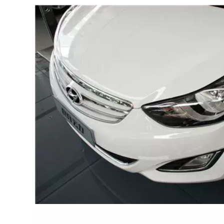
342,000
844,000
CÁNH CỬA SAU BYD
F3 Bài hát G3 Tang
[Cao cấp] Jeep JEEP
L3 Qin S6 Yuan E5S7
Grand Cherokee
peed ​​Rui Đặc biệt
2020 dải niêm
Xe niêm phong
phong cách âm đặc
thanh cửa Bar TAY
biệt toàn bộ trang trí
MỞ CỬA Ổ KHÓA
xe sửa đổi chống
NGẬM CÁNH CỬA
bụi COMPA NÂNG
KÍNH CỬA NÓC
342,000
1,004,000
BAIC SHENBAO
D20D50D60D70X25X35X55X65
[Chỉ cao cấp] 22 dải
SEAL AUTERAL SEAL
dán cách âm đặc
SEAL CÁP NÂNG
biệt của BMW X1
KÍNH CỬA NÓC
được thêm vào
trang trí toàn bộ xe
và sửa đổi phụ kiện
342,000
chống bụi MÔ TƠ
Baojun
NÂNG KÍNH CÁNH
510/530/560/730/310W/360/RS5
CỬA SAU
Cửa chuyên dụng
Cửa hàng Niềm vui
1,004,000
MÔ TƠ NÂNG KÍNH
MÔ TƠ NÂNG KÍNH
[Chỉ cao cấp] Dải
dán cách âm đặc
biệt Ideal L9 được
342,000
thêm vào trang trí
CÁP NÂNG KÍNH
toàn bộ xe và sửa