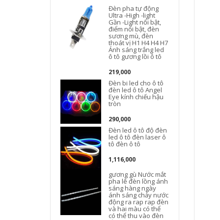
Đèn pha tự động
Ultra -High -light
Gần -Light nổi bật,
điểm nổi bật, đèn
sương mù, đèn
thoát vị H1 H4 H4 H7
Ánh sáng trắng led
S
ô tô gương lồi ô tô
219,000
Đèn bi led cho ô tô
đèn led ô tô Angel
Eye kính chiếu hậu
tròn
290,000
Đèn led ô tô độ đèn
led ô tô đèn laser ô
tô đèn ô tô
1,116,000
gương gù Nước mắt
pha lê đèn lồng ánh
sáng hàng ngày
ánh sáng chảy nước
động ra rap rap đèn
và hai màu có thể
có thể thu vào đèn