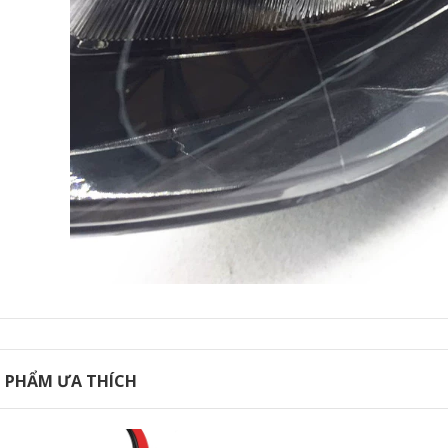
2020 Honda CRV
mới sửa đổi dải
niêm phong xe đặc
biệt dải cách âm dải
trang trí toàn bộ xe
chống bụi CỬA NÓC
CÁNH CỬA SAU
844,000
 PHẨM ƯA THÍCH