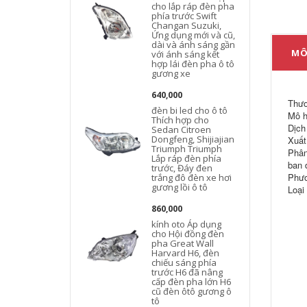
cho lắp ráp đèn pha
phía trước Swift
Changan Suzuki,
Ứng dụng mới và cũ,
dài và ánh sáng gần
t
MÔ
với ánh sáng kết
hợp lái đèn pha ô tô
gương xe
640,000
Thươ
đèn bi led cho ô tô
Mô h
Thích hợp cho
L
Dịch
Sedan Citroen
k
Dongfeng, Shijiajian
Xuất
Triumph Triumph
Phân
Lắp ráp đèn phía
ban đ
trước, Đáy đen
Phươ
trắng đô đèn xe hơi
gương lồi ô tô
Loại
860,000
kính oto Áp dụng
cho Hội đồng đèn
pha Great Wall
x
Harvard H6, đèn
chiếu sáng phía
trước H6 đã nâng
cấp đèn pha lớn H6
cũ đèn ôtô gương ô
tô