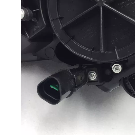
dụng cho mô hình
08-10 Đèn hậu sau
cũ 99-05 Audi A6
qua đèn hậu đèn ô
02/03 Audi A6C5 Lắp
tô đèn sương mù xe
ráp đèn pha phía
ô tô
trước với động cơ
hàn kính ô tô đèn ô
596,000
tô
1,264,000
MÔ TƠ NÂNG KÍNH
Ổ KHÓA NGẬM
Volkswagen
CÁNH CỬA [Cao cấp]
Santana/Pusan/2000/3000/Zhijun
Dán cửa cách âm xe
toàn bộ cửa hàng
hơi đặc biệt
rào và con dấu
Magotan cải tiến
chống bụi cộng với
mới và cũ của
sửa đổi CÁP NÂNG
Volkswagen trang
KÍNH CỬA NÓC
bị full xe trang trí
TAY MỞ CỬA