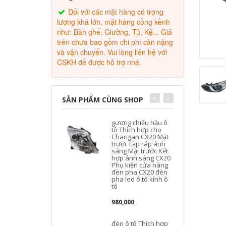
Đối với các mặt hàng có trọng
lượng khá lớn, mặt hàng cồng kềnh
như: Bàn ghế, Giường, Tủ, Kệ... Giá
trên chưa bao gồm chi phí cân nặng
và vận chuyển. Vui lòng liên hệ với
CSKH để được hỗ trợ nhé.
SẢN PHẨM CÙNG SHOP
gương chiếu hậu ô
tô Thích hợp cho
Changan CX20 Mặt
trước Lắp ráp ánh
sáng Mặt trước Kết
hợp ánh sáng CX20
Phụ kiện cửa hàng
đèn pha CX20 đèn
t
pha led ô tô kính ô
tô
980,000
đèn ô tô Thích hợp