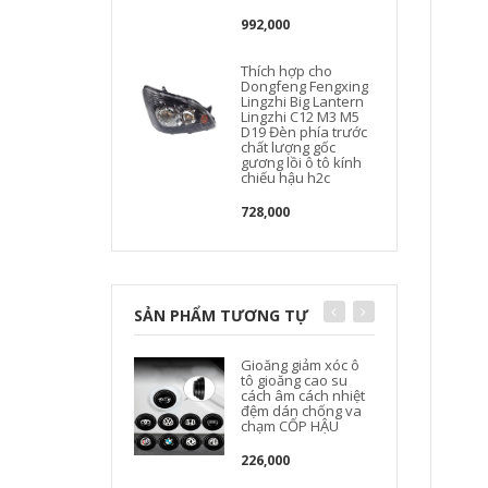
992,000
Thích hợp cho
Dongfeng Fengxing
Lingzhi Big Lantern
Lingzhi C12 M3 M5
D19 Đèn phía trước
chất lượng gốc
gương lồi ô tô kính
chiếu hậu h2c
728,000
SẢN PHẨM TƯƠNG TỰ
Gioăng giảm xóc ô
tô gioăng cao su
cách âm cách nhiệt
đệm dán chống va
chạm CỐP HẬU
226,000