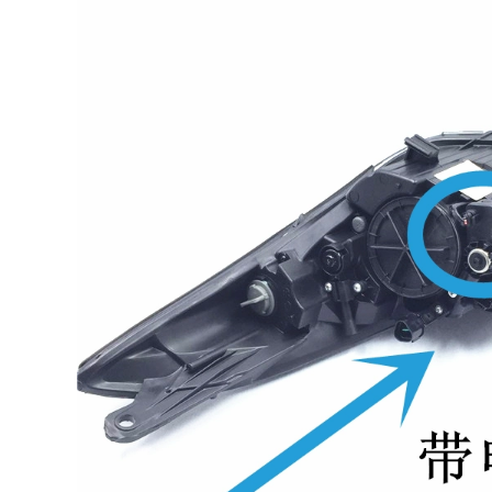
Chevrolet Sailing
đổi phụ kiện chống
Cruz Kwwotz Cool
bụi CỬA NÓC CỬA
Baochu Cool Cool
NÓC
Cool Droc Ổ KHÓA
NGẬM CÁNH CỬA
844,000
TAY MỞ CỬA
[Cao cấp] Infiniti
Q70L sửa đổi dải
342,000
niêm phong ô tô đặc
TÁP BI CÁNH CỬA
biệt dải cửa cách âm
Gioăng cao su nẹp
dải chống bụi trang
cửa ô tô chống ồn
trí GIOĂNG CÁNH
chống bụi CÁNH
CỬA Ổ KHÓA NGẬM
CỬA TRƯỚC
CÁNH CỬA
632,000
1,004,000
CÁNH CỬA TRƯỚC
CỐP HẬU [Cao cấp]
[Cao cấp] Qichen
Mitsubishi Pajero
D60 sửa đổi dải
V73 / V93 / V97 sửa
niêm phong ô tô đặc
đổi dải dán cách âm
biệt dải cách âm
xe chuyên dụng
trang trí toàn bộ xe
trang trí full xe CỐP
phụ kiện chống bụi
HẬU MÔ TƠ NÂNG
CÁNH CỬA TRƯỚC Ổ
KÍNH
KHÓA NGẬM CÁNH
CỬA
844,000
CỐP HẬU [Chỉ cao
844,000
cấp] Weilai EC6 sửa
[Only high-end]
đổi cách nhiệt xe
Extreme krypton
hơi đặc biệt dải niêm