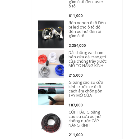
gầm ô tô đèn laser
ô tô
611,000
đèn xenon ô tô Đèn
bi led cho ô tô độ
đèn xe hơi đèn bi
gầm ô tô
2,254,000
Dải chống va chạm
bên cửa dải trang trí
cửa chống trầy xước
MÔ TƠ NÂNG KÍNH
215,000
Gioăng cao su cửa
kính trước xe ô tô
cách âm chống ồn
TAY MỞ CỬA
187,000
CỐP HẬU Gioăng
cao su cửa xe hơi
chống nước CÁP
NÂNG KÍNH
211,000