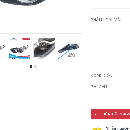
PHÂN LOẠI MÀU:
Áp dụng cho
đèn xenon ô tô
Dongfeng Fengxing
Thích hợp cho Buick
ĐÓNG GÓI:
Story Hoàng gia
Old Lao Junyue 06
1.5XL X5 LV SUV 1.8
07 08 Junyue
GHI CHÚ
Đèn hậu phía sau,
Boondlight
đèn kết hợp đèn
Boadlight Lắp ráp
xenon ô tô đèn nội
đèn pha phía trước
hất ô tô
đèn nội thất ô tô
đèn oto
860,000
1,108,000
LIÊN HỆ: 0965
Thích hợp cho
Volkswagen Passat
Áp dụng cho 14-15-
Nhiều người 
B5 Lingxing Semiolic
16 Beiqi Shenbao