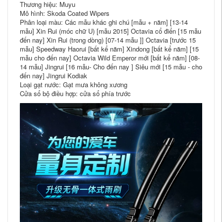
Thương hiệu: Muyu
Mô hình: Skoda Coated Wipers
Phân loại màu: Các mẫu khác ghi chú [mẫu + năm] [13-14
mẫu] Xin Rui (móc chữ U) [mẫu 2015] Octavia cổ điển [15 mẫu
đến nay] Xin Rui (trong dòng) [07-14 mẫu ]] Octavia [trước 15
mẫu] Speedway Haorui [bất kể năm] Xindong [bất kể năm] [15
mẫu cho đến nay] Octavia Wild Emperor mới [bất kể năm] [08-
14 mẫu] Jingrui [16 mẫu- Cho đến nay ] Siêu mới [15 mẫu - cho
đến nay] Jingrui Kodiak
Loại gạt nước: Gạt mưa không xương
Cửa sổ bộ điều hợp: cửa sổ phía trước