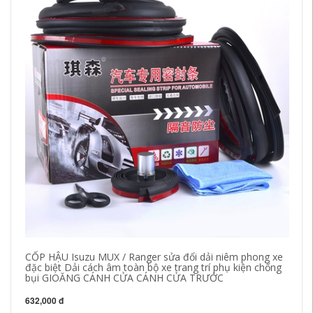
CỐP HẬU Isuzu MUX / Ranger sửa đổi dải niêm phong xe
[C
đặc biệt Dải cách âm toàn bộ xe trang trí phụ kiện chống
Hi
bụi GIOĂNG CÁNH CỬA CÁNH CỬA TRƯỚC
K
632,000 đ
84