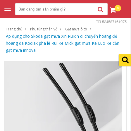
0
Toggle
navigation
TD-524587161975
Trang chủ
Phụ tùng thân vỏ
Gạt mưa ô tô
Áp dụng cho Skoda gạt mưa Xin Ruixin di chuyển hoàng đế
hoang dã Kodiak pha lê Rui Ke Mick gạt mưa Ke Luo Ke cần
gạt mưa innova