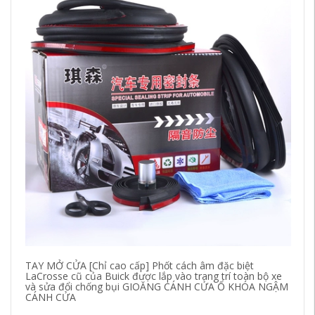
TAY MỞ CỬA [Chỉ cao cấp] Phốt cách âm đặc biệt
[C
LaCrosse cũ của Buick được lắp vào trang trí toàn bộ xe
ni
và sửa đổi chống bụi GIOĂNG CÁNH CỬA Ổ KHÓA NGẬM
h
CÁNH CỬA
63