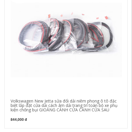
Volkswagen New Jetta sửa đổi dải niêm phong ô tô đặc
[C
biệt lắp đặt cửa dải cách âm dải trang trí toàn bộ xe phụ
Sa
kiện chống bụi GIOĂNG CÁNH CỬA CÁNH CỬA SAU
C
844,000 đ
84