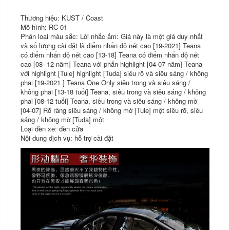
Thương hiệu: KUST / Coast
Mô hình: RC-01
Phân loại màu sắc: Lời nhắc ấm: Giá này là một giá duy nhất
và số lượng cài đặt là điểm nhấn độ nét cao [19-2021] Teana
có điểm nhấn độ nét cao [13-18] Teana có điểm nhấn độ nét
cao [08- 12 năm] Teana với phấn highlight [04-07 năm] Teana
với highlight [Tule] highlight [Tuda] siêu rõ và siêu sáng / không
phai [19-2021 ] Teana One Only siêu trong và siêu sáng /
không phai [13-18 tuổi] Teana, siêu trong và siêu sáng / không
phai [08-12 tuổi] Teana, siêu trong và siêu sáng / không mờ
[04-07] Rõ ràng siêu sáng / không mờ [Tule] một siêu rõ, siêu
sáng / không mờ [Tuda] một
Loại đèn xe: đèn cửa
Nội dung dịch vụ: hỗ trợ cài đặt