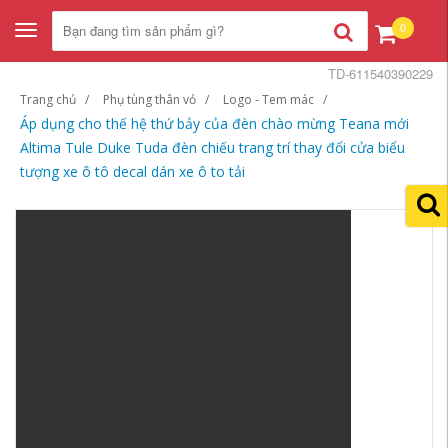
0
Toggle
navigation
TD-611540390229
Trang chủ
Phụ tùng thân vỏ
Logo - Tem mác
Áp dụng cho thế hệ thứ bảy của đèn chào mừng Teana mới
Altima Tule Duke Tuda đèn chiếu trang trí thay đổi cửa biểu
tượng xe ô tô decal dán xe ô to tải