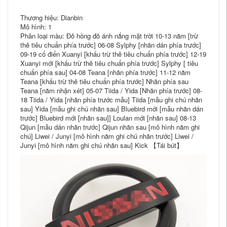
Thương hiệu: Dianbin
Mô hình: 1
Phân loại màu: Đỏ hồng đỏ ánh nắng mặt trời 10-13 năm [trừ
thẻ tiêu chuẩn phía trước] 06-08 Sylphy [nhãn dán phía trước]
09-19 cổ điển Xuanyi [khấu trừ thẻ tiêu chuẩn phía trước] 12-19
Xuanyi mới [khấu trừ thẻ tiêu chuẩn phía trước] Sylphy [ tiêu
chuẩn phía sau] 04-08 Teana [nhãn phía trước] 11-12 năm
Teana [khấu trừ thẻ tiêu chuẩn phía trước] Nhãn phía sau
Teana [năm nhận xét] 05-07 Tiida / Yida [Nhãn phía trước] 08-
18 Tiida / Yida [nhãn phía trước mẫu] Tiida [mẫu ghi chú nhãn
sau] Yida [mẫu ghi chú nhãn sau] Bluebird mới [mẫu nhãn dán
trước] Bluebird mới [nhãn sau]] Loulan mới [nhãn sau] 08-13
Qijun [mẫu dán nhãn trước] Qijun nhãn sau [mô hình năm ghi
chú] Liwei / Junyi [mô hình năm ghi chú nhãn trước] Liwei /
Junyi [mô hình năm ghi chú nhãn sau] Kick 【Tái bút】