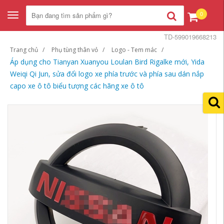
0
Toggle
navigation
TD-599019668213
Trang chủ
Phụ tùng thân vỏ
Logo - Tem mác
Áp dụng cho Tianyan Xuanyou Loulan Bird Rigalke mới, Yida
Weiqi Qi Jun, sửa đổi logo xe phía trước và phía sau dán nắp
capo xe ô tô biểu tượng các hãng xe ô tô