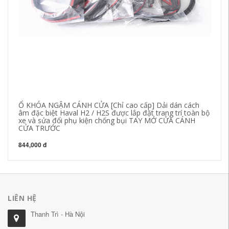
Ổ KHÓA NGẬM CÁNH CỬA [Chỉ cao cấp] Dải dán cách
Đè
âm đặc biệt Haval H2 / H2S được lắp đặt trang trí toàn bộ
tr
xe và sửa đổi phụ kiện chống bụi TAY MỞ CỬA CÁNH
CỬA TRƯỚC
29
844,000 đ
LIÊN HỆ
Thanh Trì - Hà Nội