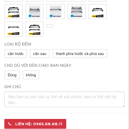
LOẠI BỘ ĐỆM:
cản trước
cản sau
thanh phía trước và phía sau
CHO DÙ VỚI ĐÈN CHẠY BAN NGÀY:
Đúng
không
GHI CHÚ
LIÊN HỆ: 0965.68.68.11