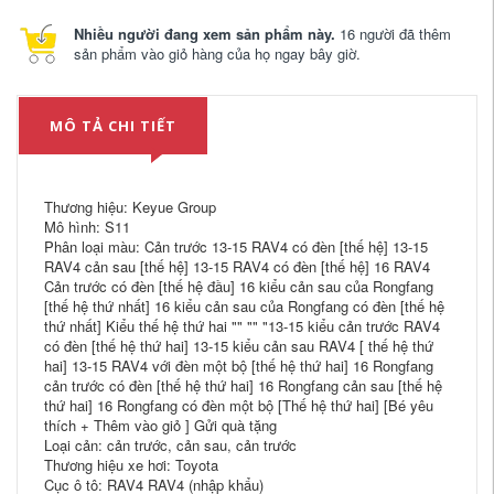
Nhiều người đang xem sản phẩm này.
16 người đã thêm
sản phẩm vào giỏ hàng của họ ngay bây giờ.
MÔ TẢ CHI TIẾT
Thương hiệu: Keyue Group
Mô hình: S11
Phân loại màu: Cản trước 13-15 RAV4 có đèn [thế hệ] 13-15
RAV4 cản sau [thế hệ] 13-15 RAV4 có đèn [thế hệ] 16 RAV4
Cản trước có đèn [thế hệ đầu] 16 kiểu cản sau của Rongfang
[thế hệ thứ nhất] 16 kiểu cản sau của Rongfang có đèn [thế hệ
thứ nhất] Kiểu thế hệ thứ hai "" "" "13-15 kiểu cản trước RAV4
có đèn [thế hệ thứ hai] 13-15 kiểu cản sau RAV4 [ thế hệ thứ
hai] 13-15 RAV4 với đèn một bộ [thế hệ thứ hai] 16 Rongfang
cản trước có đèn [thế hệ thứ hai] 16 Rongfang cản sau [thế hệ
thứ hai] 16 Rongfang có đèn một bộ [Thế hệ thứ hai] [Bé yêu
thích + Thêm vào giỏ ] Gửi quà tặng
Loại cản: cản trước, cản sau, cản trước
Thương hiệu xe hơi: Toyota
Cục ô tô: RAV4 RAV4 (nhập khẩu)