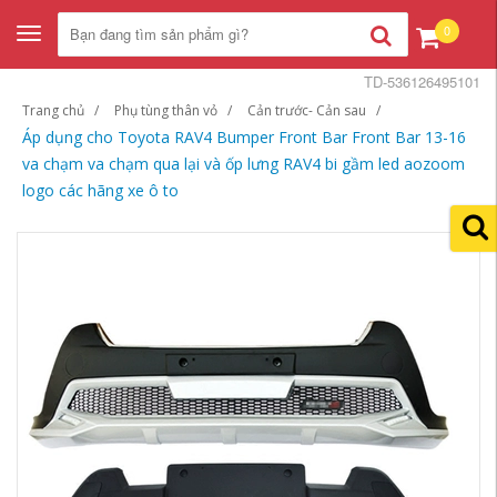
0
Toggle
navigation
TD-536126495101
Trang chủ
Phụ tùng thân vỏ
Cản trước- Cản sau
Áp dụng cho Toyota RAV4 Bumper Front Bar Front Bar 13-16
va chạm va chạm qua lại và ốp lưng RAV4 bi gầm led aozoom
logo các hãng xe ô to