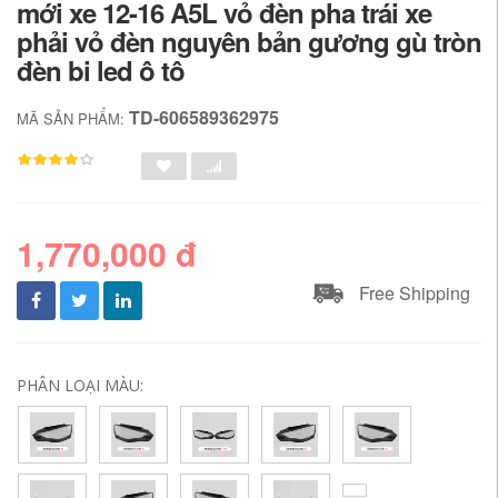
mới xe 12-16 A5L vỏ đèn pha trái xe
phải vỏ đèn nguyên bản gương gù tròn
đèn bi led ô tô
TD-606589362975
MÃ SẢN PHẨM:
1,770,000 đ
Free Shipping
PHÂN LOẠI MÀU: