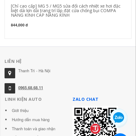
[Chỉ cao cấp] MG 5 / MG5 sửa đổi cách nhiệt xe hơi đặc
Đè
biệt dải kín dải trang trí lắp đặt cửa chống bụi COMPA
nổ
NÂNG KÍNH CÁP NÂNG KÍNH
sá
844,000 đ
21
LIÊN HỆ
Thanh Trì - Hà Nội
0965.68.68.11
LINH KIỆN AUTO
ZALO CHAT
Giới thiệu
Hướng dẫn mua hàng
Thanh toán và giao nhận