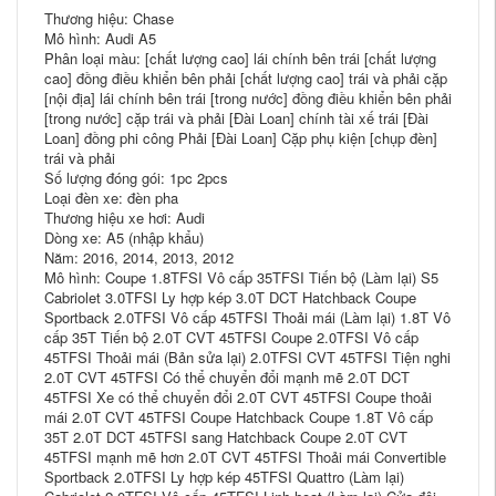
Thương hiệu: Chase
Mô hình: Audi A5
Phân loại màu: [chất lượng cao] lái chính bên trái [chất lượng
cao] đồng điều khiển bên phải [chất lượng cao] trái và phải cặp
[nội địa] lái chính bên trái [trong nước] đồng điều khiển bên phải
[trong nước] cặp trái và phải [Đài Loan] chính tài xế trái [Đài
Loan] đồng phi công Phải [Đài Loan] Cặp phụ kiện [chụp đèn]
trái và phải
Số lượng đóng gói: 1pc 2pcs
Loại đèn xe: đèn pha
Thương hiệu xe hơi: Audi
Dòng xe: A5 (nhập khẩu)
Năm: 2016, 2014, 2013, 2012
Mô hình: Coupe 1.8TFSI Vô cấp 35TFSI Tiến bộ (Làm lại) S5
Cabriolet 3.0TFSI Ly hợp kép 3.0T DCT Hatchback Coupe
Sportback 2.0TFSI Vô cấp 45TFSI Thoải mái (Làm lại) 1.8T Vô
cấp 35T Tiến bộ 2.0T CVT 45TFSI Coupe 2.0TFSI Vô cấp
45TFSI Thoải mái (Bản sửa lại) 2.0TFSI CVT 45TFSI Tiện nghi
2.0T CVT 45TFSI Có thể chuyển đổi mạnh mẽ 2.0T DCT
45TFSI Xe có thể chuyển đổi 2.0T CVT 45TFSI Coupe thoải
mái 2.0T CVT 45TFSI Coupe Hatchback Coupe 1.8T Vô cấp
35T 2.0T DCT 45TFSI sang Hatchback Coupe 2.0T CVT
45TFSI mạnh mẽ hơn 2.0T CVT 45TFSI Thoải mái Convertible
Sportback 2.0TFSI Ly hợp kép 45TFSI Quattro (Làm lại)