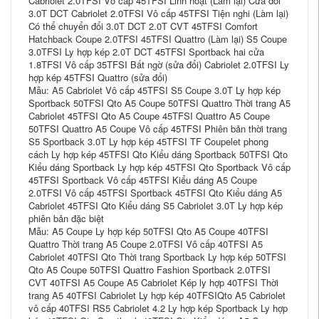
Cabriolet 2.0TFSI Vô cấp 45TFSI Linh hoạt (Làm lại) Cửa đôi
3.0T DCT Cabriolet 2.0TFSI Vô cấp 45TFSI Tiện nghi (Làm lại)
Có thể chuyển đổi 3.0T DCT 2.0T CVT 45TFSI Comfort
Hatchback Coupe 2.0TFSI 45TFSI Quattro (Làm lại) S5 Coupe
3.0TFSI Ly hợp kép 2.0T DCT 45TFSI Sportback hai cửa
1.8TFSI Vô cấp 35TFSI Bất ngờ (sửa đổi) Cabriolet 2.0TFSI Ly
hợp kép 45TFSI Quattro (sửa đổi)
Mẫu: A5 Cabriolet Vô cấp 45TFSI S5 Coupe 3.0T Ly hợp kép
Sportback 50TFSI Qto A5 Coupe 50TFSI Quattro Thời trang A5
Cabriolet 45TFSI Qto A5 Coupe 45TFSI Quattro A5 Coupe
50TFSI Quattro A5 Coupe Vô cấp 45TFSI Phiên bản thời trang
S5 Sportback 3.0T Ly hợp kép 45TFSI TF Coupelet phong
cách Ly hợp kép 45TFSI Qto Kiểu dáng Sportback 50TFSI Qto
Kiểu dáng Sportback Ly hợp kép 45TFSI Qto Sportback Vô cấp
45TFSI Sportback Vô cấp 45TFSI Kiểu dáng A5 Coupe
2.0TFSI Vô cấp 45TFSI Sportback 45TFSI Qto Kiểu dáng A5
Cabriolet 45TFSI Qto Kiểu dáng S5 Cabriolet 3.0T Ly hợp kép
phiên bản đặc biệt
Mẫu: A5 Coupe Ly hợp kép 50TFSI Qto A5 Coupe 40TFSI
Quattro Thời trang A5 Coupe 2.0TFSI Vô cấp 40TFSI A5
Cabriolet 40TFSI Qto Thời trang Sportback Ly hợp kép 50TFSI
Qto A5 Coupe 50TFSI Quattro Fashion Sportback 2.0TFSI
CVT 40TFSI A5 Coupe A5 Cabriolet Kép ly hợp 40TFSI Thời
trang A5 40TFSI Cabriolet Ly hợp kép 40TFSIQto A5 Cabriolet
vô cấp 40TFSI RS5 Cabriolet 4.2 Ly hợp kép Sportback Ly hợp