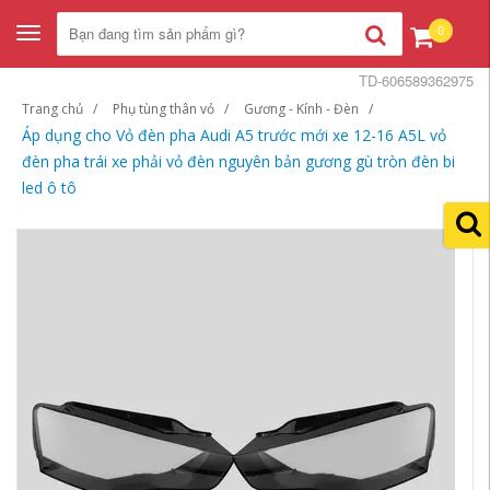
0
Toggle
navigation
TD-606589362975
Trang chủ
Phụ tùng thân vỏ
Gương - Kính - Đèn
Áp dụng cho Vỏ đèn pha Audi A5 trước mới xe 12-16 A5L vỏ
đèn pha trái xe phải vỏ đèn nguyên bản gương gù tròn đèn bi
led ô tô