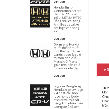
211,000
Honda Eight -
Generation Accord
Band trước nhãn
giữa -NET 2.4 IVTEC
Bảng chữ cái tiếng
Anh Beg decal xe
hơi logo các hãng
xe
290,000
Dongfeng Honda
Mười thế hệ mười
một thế hệ Eclipse
Lands trước logo ô
tô màu đen của
Mạng lưới Mạng
giữa tem dán xe ô
tô tem xe oto đẹp
MÔ
290,000
Logo xe Dongfeng
Thươ
Honda logo crv logo
Mô h
2.4 post -tail hộp
logo honda body
Chất
sticker vti chữ cái
Phân
tiếng Anh nhãn biểu
biển
tượng xe ô tô tem