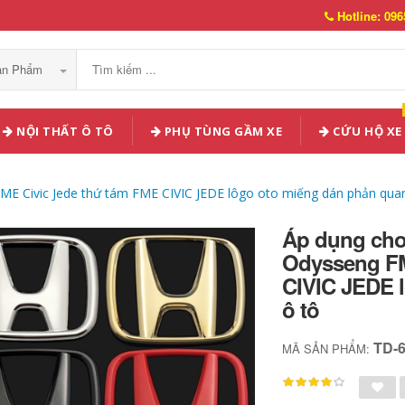
Hotline: 096
Sản Phẩm
NỘI THẤT Ô TÔ
PHỤ TÙNG GẦM XE
CỨU HỘ XE
ME Civic Jede thứ tám FME CIVIC JEDE lôgo oto miếng dán phản qua
Áp dụng cho
Odysseng FM
CIVIC JEDE 
ô tô
TD-
MÃ SẢN PHẨM: