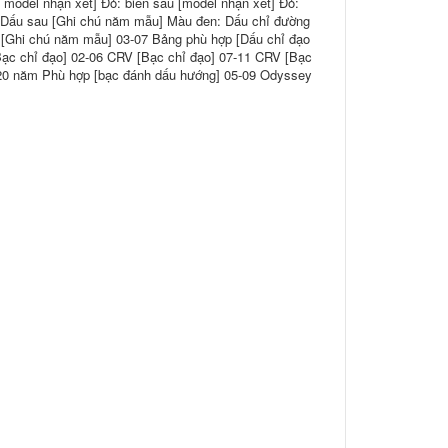
 model nhận xét] Đỏ: biển sau [model nhận xét] Đỏ:
: Dấu sau [Ghi chú năm mẫu] Màu đen: Dấu chỉ đường
 [Ghi chú năm mẫu] 03-07 Bảng phù hợp [Dấu chỉ đạo
[Bạc chỉ đạo] 02-06 CRV [Bạc chỉ đạo] 07-11 CRV [Bạc
- 20 năm Phù hợp [bạc đánh dấu hướng] 05-09 Odyssey