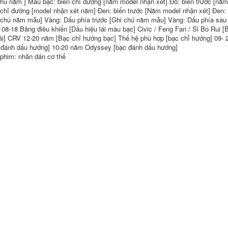
chú năm ] Màu bạc: biển chỉ đường [năm model nhận xét] Đỏ: biển trước [năm
Tail Hộp thầu xe
Honda MNV sửa đổi
bay IVTEC Chữ
 chỉ đường [model nhận xét năm] Đen: biển trước [Năm model nhận xét] Đen
logo trước xe hơi
chuẩn Benchmark
 chú năm mẫu] Vàng: Dấu phía trước [Ghi chú năm mẫu] Vàng: Dấu phía sau
phía trước Hub Che
kim loại sửa đổi
tem dán xe ô tô tem
 08-18 Bảng điều khiển [Dấu hiệu lái màu bạc] Civic / Feng Fan / Si Bo Rui 
logo decal xe hơi
xe oto thể thao
lái] CRV 12-20 năm [Bạc chỉ hướng bạc] Thế hệ phù hợp [bạc chỉ hướng] 09
tem xe oto 4 chỗ
 đánh dấu hướng] 10-20 năm Odyssey [bạc đánh dấu hướng]
290,000
282,000
 phim: nhãn dán cơ thể
MÔ TƠ NÂNG KÍNH
Ổ KHÓA NGẬM
Volkswagen
CÁNH CỬA [Cao cấp]
Santana/Pusan/2000/3000/Zhijun
Dán cửa cách âm xe
toàn bộ cửa hàng
hơi đặc biệt
rào và con dấu
Magotan cải tiến
chống bụi cộng với
mới và cũ của
sửa đổi CÁP NÂNG
Volkswagen trang
KÍNH CỬA NÓC
bị full xe trang trí
TAY MỞ CỬA
342,000
844,000
CÁNH CỬA SAU BYD
F3 Bài hát G3 Tang
[Cao cấp] Jeep JEEP
L3 Qin S6 Yuan E5S7
Grand Cherokee