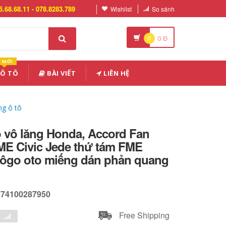
5.68.68.11 - 078.8283.789
Wishlist
So sánh
0
0
Đ
MỚI
 Ô TÔ
BÀI VIẾT
LIÊN HỆ
ng ô tô
 vô lăng Honda, Accord Fan
E Civic Jede thứ tám FME
lôgo oto miếng dán phản quang
674100287950
Free Shipping