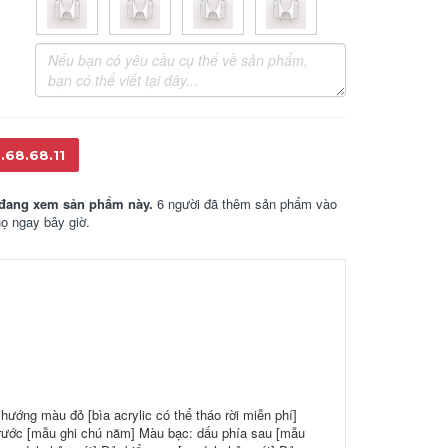
.68.68.11
đang xem sản phẩm này.
6 người đã thêm sản phẩm vào
họ ngay bây giờ.
ướng màu đỏ [bìa acrylic có thể tháo rời miễn phí]
 trước [mẫu ghi chú năm] Màu bạc: dấu phía sau [mẫu