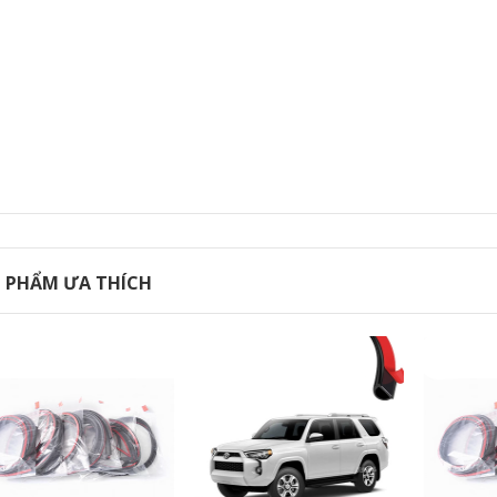
CÁNH CỬA SAU
844,000
 PHẨM ƯA THÍCH