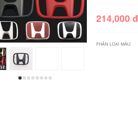
214,000 
PHÂN LOẠI MÀU:
ác loại logo xe ô tô
dán xe ô tô Áp dụng
Honda 03-107 Fit
cho Accord Sisi
Landmine Laotian
Odyssey Ge Picety
Fit Medan phù hợp
Picture Binzhis
với phù hợp với phù
Platinum CRV XRV
hợp logo hãng xe ô
Fengsidi Wheel
tô dán xe ô tô
decal dán xe ô to
dán nội thất ô tô
227,000
199,000
Dongfeng Honda
MNV sửa đổi logo
22 Khái niệm VE-1