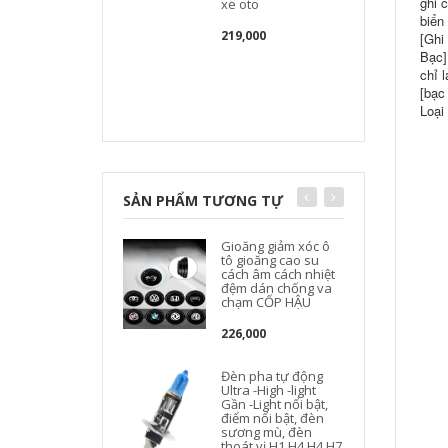
ghi 
xe oto
biển
219,000
[Ghi
Bạc]
chỉ 
[bạc
Loại
SẢN PHẨM TƯƠNG TỰ
Gioăng giảm xóc ô
tô gioăng cao su
cách âm cách nhiệt
đệm dán chống va
chạm CỐP HẬU
226,000
Đèn pha tự động
Ultra -High -light
Gần -Light nổi bật,
điểm nổi bật, đèn
sương mù, đèn
thoát vị H1 H4 H4 H7