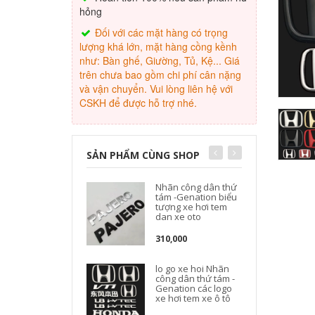
hỏng
Đối với các mặt hàng có trọng
lượng khá lớn, mặt hàng cồng kềnh
như: Bàn ghế, Giường, Tủ, Kệ... Giá
trên chưa bao gồm chi phí cân nặng
và vận chuyển. Vui lòng liên hệ với
CSKH để được hỗ trợ nhé.
SẢN PHẨM CÙNG SHOP
Nhãn công dân thứ
c
tám -Genation biểu
tượng xe hơi tem
dan xe oto
310,000
lo go xe hoi Nhãn
công dân thứ tám -
Genation các logo
xe hơi tem xe ô tô