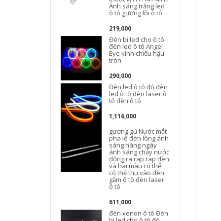
Ánh sáng trắng led
S
ô tô gương lồi ô tô
219,000
Đèn bi led cho ô tô
đèn led ô tô Angel
Eye kính chiếu hậu
tròn
290,000
Đèn led ô tô độ đèn
led ô tô đèn laser ô
tô đèn ô tô
1,116,000
gương gù Nước mắt
pha lê đèn lồng ánh
sáng hàng ngày
ánh sáng chảy nước
động ra rap rap đèn
và hai màu có thể
có thể thu vào đèn
gầm ô tô đèn laser
ô tô
611,000
đèn xenon ô tô Đèn
bi led cho ô tô độ