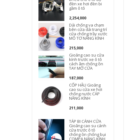
đèn xe hơi đèn bi
gầm ô tô
2,254,000
Dải chống va chạm
bên cửa dải trang trí
cửa chống trầy xước
MÔ TƠ NÂNG KÍNH
215,000
Gioăng cao su cửa
kính trước xe ô tô
cách âm chống ồn
TAY MỞ CỬA
187,000
CỐP HẬU Gioăng
cao su cửa xe hơi
chống nước CÁP
NÂNG KÍNH
211,000
TÁP BI CÁNH CỬA
Gioăng cao su cánh
b
cửa trước ô tô
chống ồn chống bụi
COMPA NÂNG KÍNH