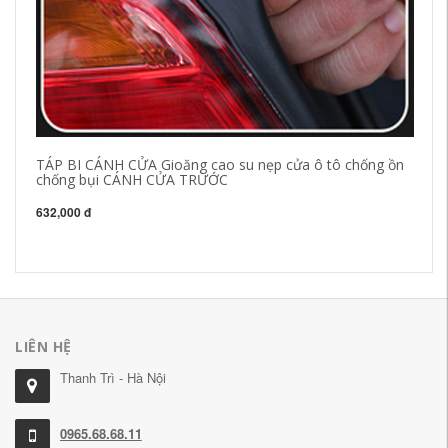
TÁP BI CÁNH CỬA Gioăng cao su nẹp cửa ô tô chống ồn
[C
chống bụi CÁNH CỬA TRƯỚC
cử
C
632,000 đ
84
LIÊN HỆ
Thanh Trì - Hà Nội
0965.68.68.11