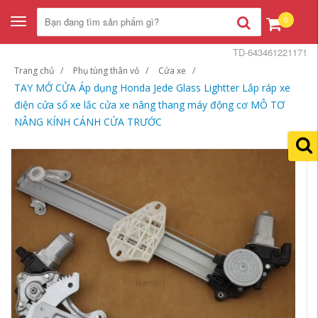
0
Toggle
navigation
TD-643461221171
Trang chủ
Phụ tùng thân vỏ
Cửa xe
TAY MỞ CỬA Áp dụng Honda Jede Glass Lightter Lắp ráp xe
điện cửa sổ xe lắc cửa xe nâng thang máy động cơ MÔ TƠ
NÂNG KÍNH CÁNH CỬA TRƯỚC