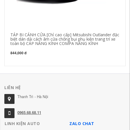
TÁP BI CÁNH CỬA [Chỉ cao cấp] Mitsubishi Outlander đặc
GI
biệt dán dải cách âm cửa chống bụi phụ kiện trang trí xe
Co
toàn bộ CÁP NÂNG KÍNH COMPA NÂNG KÍNH
to
N
844,000 đ
84
LIÊN HỆ
Thanh Trì - Hà Nội
0965.68.68.11
LINH KIỆN AUTO
ZALO CHAT