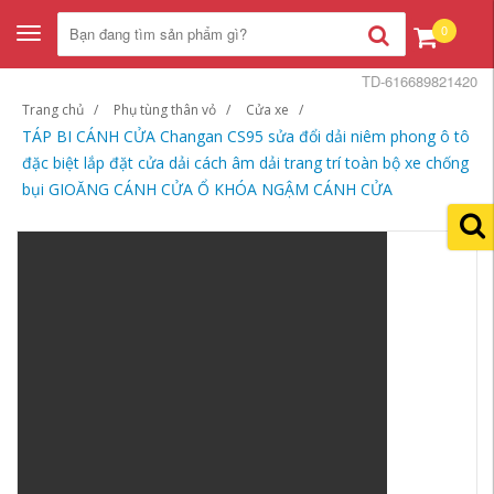
0
Toggle
navigation
TD-616689821420
Trang chủ
Phụ tùng thân vỏ
Cửa xe
TÁP BI CÁNH CỬA Changan CS95 sửa đổi dải niêm phong ô tô
đặc biệt lắp đặt cửa dải cách âm dải trang trí toàn bộ xe chống
bụi GIOĂNG CÁNH CỬA Ổ KHÓA NGẬM CÁNH CỬA