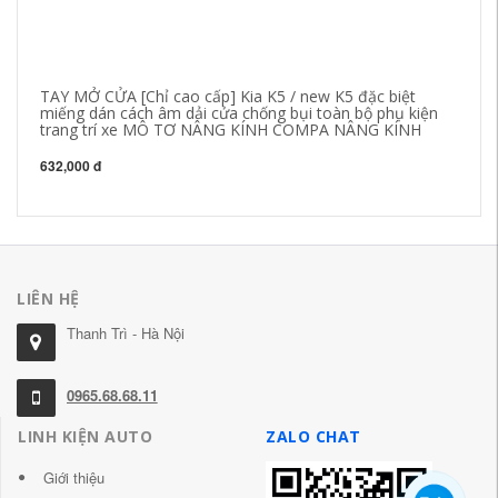
TAY MỞ CỬA [Chỉ cao cấp] Kia K5 / new K5 đặc biệt
TA
miếng dán cách âm dải cửa chống bụi toàn bộ phụ kiện
N
trang trí xe MÔ TƠ NÂNG KÍNH COMPA NÂNG KÍNH
84
632,000 đ
LIÊN HỆ
Thanh Trì - Hà Nội
0965.68.68.11
LINH KIỆN AUTO
ZALO CHAT
Giới thiệu