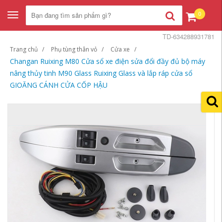
0
Toggle
navigation
TD-634288931781
Trang chủ
Phụ tùng thân vỏ
Cửa xe
Changan Ruixing M80 Cửa sổ xe điện sửa đổi đầy đủ bộ máy
nâng thủy tinh M90 Glass Ruixing Glass và lắp ráp cửa sổ
GIOĂNG CÁNH CỬA CỐP HẬU