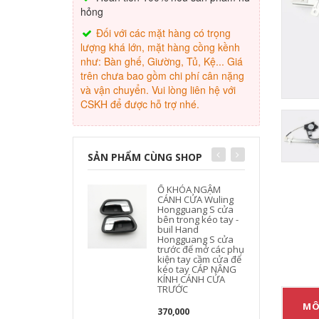
hỏng
Đối với các mặt hàng có trọng
lượng khá lớn, mặt hàng cồng kềnh
như: Bàn ghế, Giường, Tủ, Kệ... Giá
trên chưa bao gồm chi phí cân nặng
và vận chuyển. Vui lòng liên hệ với
CSKH để được hỗ trợ nhé.
SẢN PHẨM CÙNG SHOP
Ổ KHÓA NGẬM
CÁNH CỬA Wuling
Hongguang S cửa
bên trong kéo tay -
buil Hand
Hongguang S cửa
trước để mở các phụ
kiện tay cầm cửa để
kéo tay CÁP NÂNG
KÍNH CÁNH CỬA
TRƯỚC
MÔ
370,000