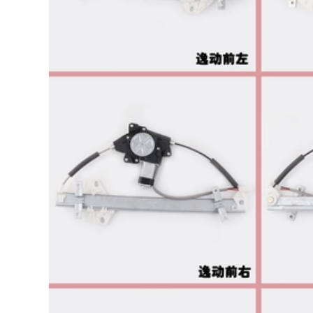
KÍNH
tay cầm cửa, cánh
cửa kéo khóa bên
trong của bàn tay
310,000
Irimtera TÁP BI
CÁNH CỬA MÔ TƠ
NÂNG KÍNH
COMPA NÂNG KÍNH
Wuling Rongguang
6407 Qianmen kéo
290,000
tay bên trong tay
tay tay cầm tay cầm
tay Tay cầm mở cửa
và kéo tay CÁNH
CỬA SAU GIOĂNG
CÁNH CỬA
290,000
MÔ TƠ NÂNG KÍNH
Ổ KHÓA NGẬM
Volkswagen
CÁNH CỬA [Cao cấp]
Santana/Pusan/2000/3000/Zhijun
Dán cửa cách âm xe
toàn bộ cửa hàng
hơi đặc biệt
rào và con dấu
Magotan cải tiến
chống bụi cộng với
mới và cũ của
sửa đổi CÁP NÂNG
Volkswagen trang