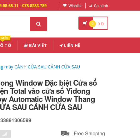
5.68.68.11 - 078.8283.789
Wishlist
So sánh
0
0
Đ
MỚI
 Ô TÔ
BÀI VIẾT
LIÊN HỆ
Thang máy CÁNH CỬA SAU CÁNH CỬA SAU
ong Window Đặc biệt Cửa sổ
ện Total vào cửa sổ Yidong
ow Automatic Window Thang
CỬA SAU CÁNH CỬA SAU
633891306599
Free Shipping