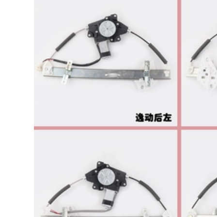
KÍNH CỬA NÓC
bị full xe trang trí
TAY MỞ CỬA
342,000
844,000
CÁNH CỬA SAU BYD
F3 Bài hát G3 Tang
[Cao cấp] Jeep JEEP
L3 Qin S6 Yuan E5S7
Grand Cherokee
peed ​​Rui Đặc biệt
2020 dải niêm
Xe niêm phong
phong cách âm đặc
thanh cửa Bar TAY
biệt toàn bộ trang trí
MỞ CỬA Ổ KHÓA
xe sửa đổi chống
NGẬM CÁNH CỬA
bụi COMPA NÂNG
KÍNH CỬA NÓC
342,000
1,004,000
BAIC SHENBAO
D20D50D60D70X25X35X55X65
[Chỉ cao cấp] 22 dải
SEAL AUTERAL SEAL
dán cách âm đặc
SEAL CÁP NÂNG
biệt của BMW X1
KÍNH CỬA NÓC
được thêm vào
trang trí toàn bộ xe
và sửa đổi phụ kiện
342,000
chống bụi MÔ TƠ
Baojun
NÂNG KÍNH CÁNH
510/530/560/730/310W/360/RS5
CỬA SAU
Cửa chuyên dụng
Cửa hàng Niềm vui
1,004,000
MÔ TƠ NÂNG KÍNH
MÔ TƠ NÂNG KÍNH
[Chỉ cao cấp] Dải
dán cách âm đặc
biệt Ideal L9 được
342,000