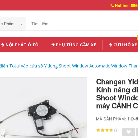
Hotline: 096
Sản Phẩm
NỘI THẤT Ô TÔ
PHỤ TÙNG GẦM XE
CỨU HỘ XE
g điện Total vào cửa sổ Yidong Shoot Window Automatic Window 
Changan Yid
Kính nâng đi
Shoot Wind
máy CÁNH 
TD-
MÃ SẢN PHẨM: