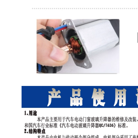
2020 Honda CRV
mới sửa đổi dải
niêm phong xe đặc
biệt dải cách âm dải
trang trí toàn bộ xe
chống bụi CỬA NÓC
CÁNH CỬA SAU
844,000