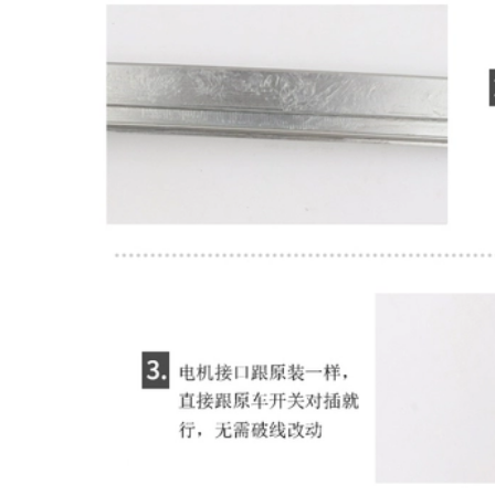
[Only high-end]
đổi cách nhiệt xe
Extreme krypton
hơi đặc biệt dải niêm
001 sửa đổi dải cách
phong, trang trí cửa
âm cách nhiệt xe
lắp đặt chống bụi
hơi đặc biệt chống
CỐP HẬU TAY MỞ
ụi trang trí toàn bộ
CỬA
xe MÔ TƠ NÂNG
KÍNH TAY MỞ CỬA
1,004,000
Phù hợp với Toyota
1,004,000
Speedmaster
[Cao cấp] Lớp đệm
4runner sửa đổi
cách âm đặc biệt
niêm phong cửa xe
Volkswagen New
lắp đặt dải cách âm
Santana 2021 với
dải bụi trang trí CỐP
trang trí toàn bộ xe
HẬU MÔ TƠ NÂNG
và sửa đổi chống
KÍNH
bụi CÁP NÂNG KÍNH
1,004,000
844,000
CỐP HẬU [Chỉ cao
cấp] 20 miếng dán
cách âm đặc biệt
TÁP BI CÁNH CỬA
của Hyundai
[High -end] Thích
Xinshengda được
ứng với Toyota
trang bị để trang trí
Alphard ELFA Sửa
toàn bộ xe và sửa
đổi đặc biệt TÁP BI
đổi chống bụi
CÁNH CỬA CỐP HẬU
COMPA NÂNG KÍNH
GIOĂNG CÁNH CỬA
1,284,000
844,000