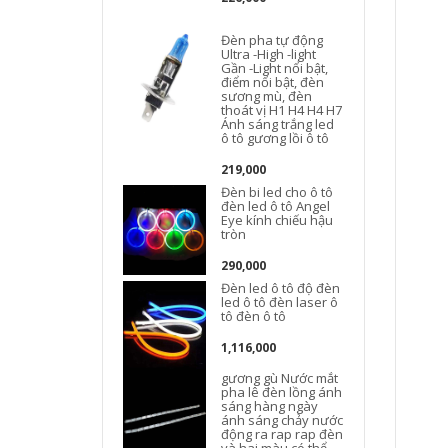
Đèn pha tự động
Ultra -High -light
Gần -Light nổi bật,
điểm nổi bật, đèn
sương mù, đèn
thoát vị H1 H4 H4 H7
Ánh sáng trắng led
S
ô tô gương lồi ô tô
219,000
Đèn bi led cho ô tô
đèn led ô tô Angel
Eye kính chiếu hậu
tròn
290,000
Đèn led ô tô độ đèn
led ô tô đèn laser ô
tô đèn ô tô
1,116,000
gương gù Nước mắt
pha lê đèn lồng ánh
sáng hàng ngày
ánh sáng chảy nước
động ra rap rap đèn