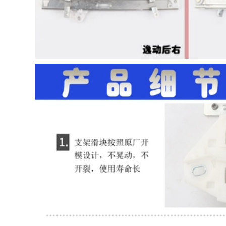
thêm vào trang trí
CÁP NÂNG KÍNH
toàn bộ xe và sửa
Chevrolet Sailing
đổi phụ kiện chống
Cruz Kwwotz Cool
bụi CỬA NÓC CỬA
Baochu Cool Cool
NÓC
Cool Droc Ổ KHÓA
NGẬM CÁNH CỬA
844,000
TAY MỞ CỬA
[Cao cấp] Infiniti
Q70L sửa đổi dải
342,000
niêm phong ô tô đặc
TÁP BI CÁNH CỬA
biệt dải cửa cách âm
Gioăng cao su nẹp
dải chống bụi trang
cửa ô tô chống ồn
trí GIOĂNG CÁNH
chống bụi CÁNH
CỬA Ổ KHÓA NGẬM
CỬA TRƯỚC
CÁNH CỬA
632,000
1,004,000
CÁNH CỬA TRƯỚC
CỐP HẬU [Cao cấp]
[Cao cấp] Qichen
Mitsubishi Pajero
D60 sửa đổi dải
V73 / V93 / V97 sửa
niêm phong ô tô đặc
đổi dải dán cách âm
biệt dải cách âm
xe chuyên dụng
trang trí toàn bộ xe
trang trí full xe CỐP
phụ kiện chống bụi
HẬU MÔ TƠ NÂNG
CÁNH CỬA TRƯỚC Ổ
KÍNH
KHÓA NGẬM CÁNH
CỬA
844,000
CỐP HẬU [Chỉ cao
844,000
cấp] Weilai EC6 sửa