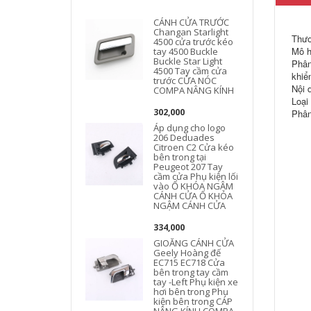
CÁNH CỬA TRƯỚC
Changan Starlight
Thươ
4500 cửa trước kéo
Mô h
tay 4500 Buckle
Buckle Star Light
Phân
4500 Tay cầm cửa
khiể
trước CỬA NÓC
Nội d
COMPA NÂNG KÍNH
Loại
302,000
Phân
Áp dụng cho logo
206 Deduades
Citroen C2 Cửa kéo
bên trong tại
Peugeot 207 Tay
cầm cửa Phụ kiện lối
vào Ổ KHÓA NGẬM
CÁNH CỬA Ổ KHÓA
NGẬM CÁNH CỬA
334,000
GIOĂNG CÁNH CỬA
Geely Hoàng đế
EC715 EC718 Cửa
bên trong tay cầm
tay -Left Phụ kiện xe
hơi bên trong Phụ
kiện bên trong CÁP