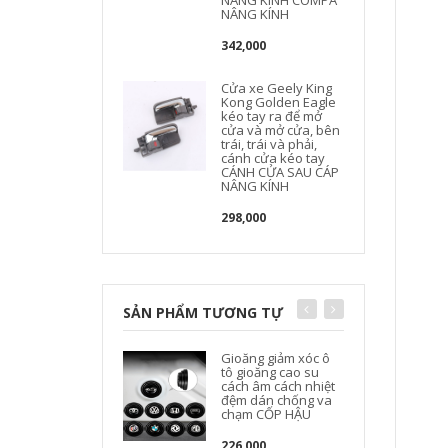
NÂNG KÍNH COMPA
NÂNG KÍNH
342,000
Cửa xe Geely King
Kong Golden Eagle
kéo tay ra để mở
cửa và mở cửa, bên
trái, trái và phải,
cánh cửa kéo tay
CÁNH CỬA SAU CÁP
NÂNG KÍNH
298,000
SẢN PHẨM TƯƠNG TỰ
Gioăng giảm xóc ô
tô gioăng cao su
cách âm cách nhiệt
đệm dán chống va
chạm CỐP HẬU
226,000