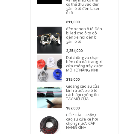
và hai màu có thể
có thể thu vào đèn
gầm ô tô đèn laser
ô tô
611,000
đèn xenon ô tô Đèn
bi led cho ô tô độ
đèn xe hơi đèn bi
gầm ô tô
2,254,000
Dải chống va chạm
bên cửa dải trang trí
cửa chống trầy xước
MÔ TƠ NÂNG KÍNH
215,000
Gioăng cao su cửa
kính trước xe ô tô
cách âm chống ồn
TAY MỞ CỬA
187,000
CỐP HẬU Gioăng
cao su cửa xe hơi
chống nước CÁP
NÂNG KÍNH