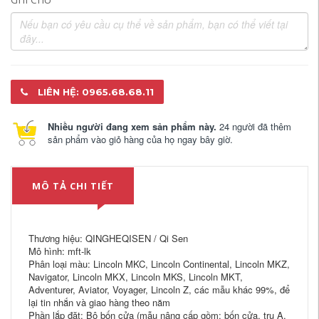
LIÊN HỆ: 0965.68.68.11
Nhiều người đang xem sản phẩm này.
24 người đã thêm
sản phẩm vào giỏ hàng của họ ngay bây giờ.
MÔ TẢ CHI TIẾT
Thương hiệu: QINGHEQISEN / Qi Sen
Mô hình: mft-lk
Phân loại màu: Lincoln MKC, Lincoln Continental, Lincoln MKZ,
Navigator, Lincoln MKX, Lincoln MKS, Lincoln MKT,
Adventurer, Aviator, Voyager, Lincoln Z, các mẫu khác 99%, để
lại tin nhắn và giao hàng theo năm
Phần lắp đặt: Bộ bốn cửa (mẫu nâng cấp gồm: bốn cửa, trụ A,