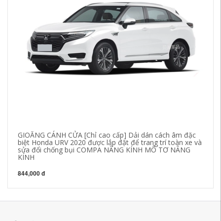
GIOĂNG CÁNH CỬA [Chỉ cao cấp] Dải dán cách âm đặc
[C
biệt Honda URV 2020 được lắp đặt để trang trí toàn xe và
Sa
sửa đổi chống bụi COMPA NÂNG KÍNH MÔ TƠ NÂNG
C
KÍNH
84
844,000 đ