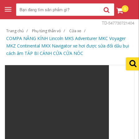
0
Toggle
navigation
TD-547730721404
Trang chủ
Phụ tùng thân vỏ
Cửa xe
COMPA NÂNG KÍNH Lincoln MKS Adventurer MKC Voyager
MKZ Continental MKX Navigator xe hơi được sửa đổi dấu bụi
cách âm TÁP BI CÁNH CỬA CỬA NÓC