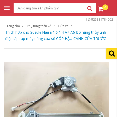
0
Toggle
navigation
TD-523381784502
Trang chủ
Phụ tùng thân vỏ
Cửa xe
Thích hợp cho Suzuki Naisa 1.6 1.4 A+ A6 Bộ nâng thủy tinh
điện lắp ráp máy nâng cửa sổ CỐP HẬU CÁNH CỬA TRƯỚC