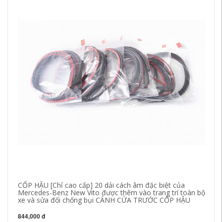
CỐP HẬU [Chỉ cao cấp] 20 dải cách âm đặc biệt của
[C
Mercedes-Benz New Vito được thêm vào trang trí toàn bộ
HS
xe và sửa đổi chống bụi CÁNH CỬA TRƯỚC CỐP HẬU
Ổ
844,000 đ
84