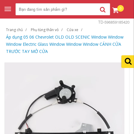
0
Toggle
navigation
TD-596859185420
Trang chủ
Phụ tùng thân vỏ
Cửa xe
Áp dụng 05 06 Chevrolet OLD OLD SCENIC Window Window
Window Electric Glass Window Window Window CÁNH CỬA
TRƯỚC TAY MỞ CỬA