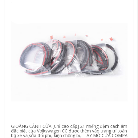
GIOĂNG CÁNH CỬA [Chỉ cao cấp] 21 miếng đệm cách âm
[C
đặc biệt của Volkswagen CC được thêm vào trang trí toàn
Vo
bộ xe và sửa đổi phụ kiện chống bụi TAY MỞ CỬA COMPA
xe