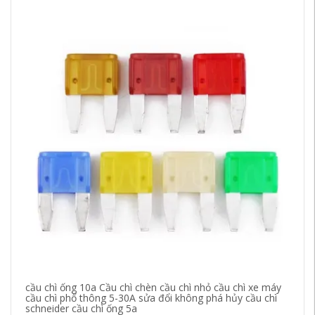
cầu chì ống 10a Cầu chì chèn cầu chì nhỏ cầu chì xe máy
cầ
cầu chì phổ thông 5-30A sửa đổi không phá hủy cầu chì
cô
schneider cầu chì ống 5a
cầ