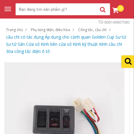
0
Toggle
navigation
TD-606146907080
Trang chủ
Phụ tùng điện, điều hòa
Công tắc, cầu chì
cầu chì có tác dụng Áp dụng cho cảnh quan Golden Cup Sư tử
Sư tử Sân Cửa sổ Kính bên cửa sổ Kính kỹ thuật Kính cầu chì
30a công tắc điện ô tô