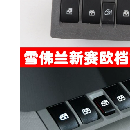
của cầu chì cầu chì
thay lọc điều hoà
30a
oto lọc gió điều hòa
vios
342,000
768,000
Geely Liberty Ship
bên trái Kính nhấc
Áp dụng Mercedes -
công tắc công tắc
Benz
công tắc điện cửa
B180B200B260CLA200220260A180A260
cửa cửa sổ công
Bộ lọc không khí
bằng cửa sổ công
điều hòa không khí
ắc công tắc cầu chì
điều hòa lọc gió
sứ cầu chì có tác
điều hòa ô to toyota
dụng
lọc gió điều hòa
toyota altis
310,000
768,000
cầu chì oto Chuyển
đổi Jeep Guide
cầu chì 10a Thích
Glass Glass Switch
hợp cho Honda
Cool, khách hàng
Accord Odyssey Lift
miễn phí bên trái
Motor CRV phù hợp
cửa trước Công tắc
với người hâm mộ
nâng kính thủy tinh
chiến đấu cầu chì
cầu chì cầu chì điện
30a cau chi
447,000
604,000
tác dụng của cầu chì
Thích hợp cho
Thích ứng Daoqi
Honda Seven, tám
Coolway Glass
mươi -90th Accord