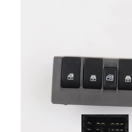
290,000
960,000
Thích nghi với
Mercedes -Benz
Yêu tinh nhỏ Yêu
tinh thông minh -Bộ
lọc điều hòa không
khí thông minh -Bộ
lọc không khí điều
iện bảo trì bộ lọc
điều hòa lọc gió
điều hòa ô to toyota
lọc gió điều hòa
oyota altis
540,000