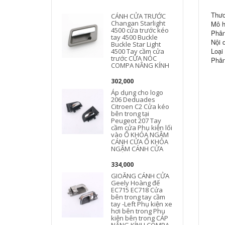
Thươ
CÁNH CỬA TRƯỚC
Changan Starlight
Mô h
4500 cửa trước kéo
Phân
tay 4500 Buckle
Nội d
Buckle Star Light
Loại
4500 Tay cầm cửa
trước CỬA NÓC
Phân
COMPA NÂNG KÍNH
302,000
Áp dụng cho logo
206 Deduades
Citroen C2 Cửa kéo
bên trong tại
Peugeot 207 Tay
cầm cửa Phụ kiện lối
vào Ổ KHÓA NGẬM
CÁNH CỬA Ổ KHÓA
NGẬM CÁNH CỬA
334,000
GIOĂNG CÁNH CỬA
Geely Hoàng đế
EC715 EC718 Cửa
bên trong tay cầm
tay -Left Phụ kiện xe
hơi bên trong Phụ
kiện bên trong CÁP