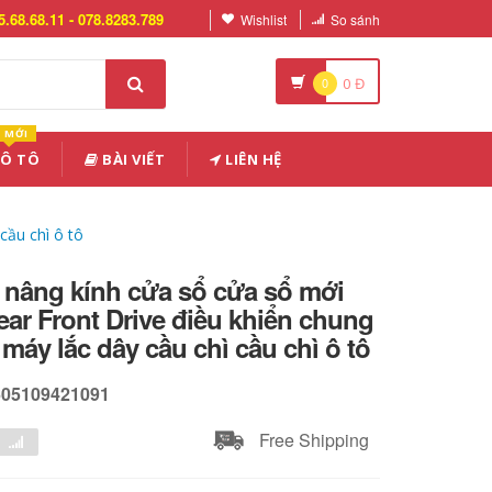
5.68.68.11 - 078.8283.789
Wishlist
So sánh
0
0
Đ
MỚI
 Ô TÔ
BÀI VIẾT
LIÊN HỆ
cầu chì ô tô
 nâng kính cửa sổ cửa sổ mới
ear Front Drive điều khiển chung
 máy lắc dây cầu chì cầu chì ô tô
605109421091
Free Shipping