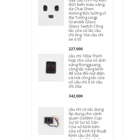
dây cầu chì Phụ kiện
đón biển màu vàng
da Chai Shen
Aolong Bức tường vĩ
đại Tường Lingji
Granddi Glass
Glass Switch Công
tắc cửa sổ lắc cầu
chì ống 10a cầu chì
xe ô tô
227,000
cầu chì 100a Thích
hợp cho cửa sổ ánh
sáng Rongguang,
công tắc nâng kính
để sửa đổi nút điện
và nút công tắc cửa
sổ cầu chì ô tô cầu
chì 20a
342,000
cầu chì có tác dụng
Áp dụng cho cảnh
quan Golden Cup
Sư tử Sư tử Sân
Cửa sổ Kính bên
cửa sổ Kính kỹ thuật
Kính cầu chì 30a