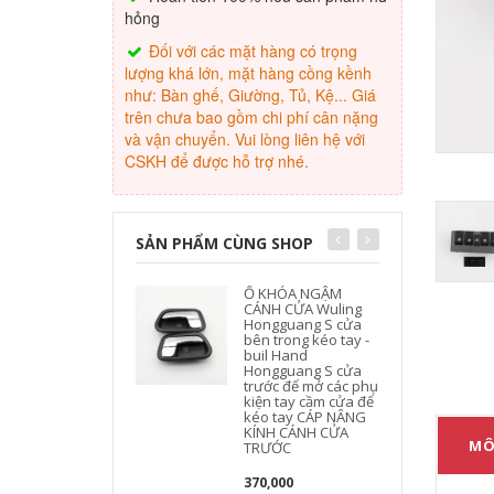
hỏng
Đối với các mặt hàng có trọng
lượng khá lớn, mặt hàng cồng kềnh
như: Bàn ghế, Giường, Tủ, Kệ... Giá
trên chưa bao gồm chi phí cân nặng
và vận chuyển. Vui lòng liên hệ với
CSKH để được hỗ trợ nhé.
SẢN PHẨM CÙNG SHOP
Ổ KHÓA NGẬM
CÁNH CỬA Wuling
Hongguang S cửa
bên trong kéo tay -
buil Hand
Hongguang S cửa
trước để mở các phụ
kiện tay cầm cửa để
kéo tay CÁP NÂNG
KÍNH CÁNH CỬA
MÔ
TRƯỚC
370,000