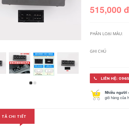
515,000 
PHÂN LOẠI MÀU:
GHI CHÚ
Tay cầm tay Tay
Tay tay kéo tay của
LIÊN HỆ: 0965
cầm tay Faw Menya
Yuemou Door
M80 Nei COMPA
Yuemou Yueyou
NÂNG KÍNH TAY MỞ
dành riêng bên
Nhiều người 
CỬA
trong Phù thủy Phù
thủy Phù thủy Phù
giỏ hàng của 
thủy điện Ổ KHÓA
302,000
NGẬM CÁNH CỬA
TÁP BI CÁNH CỬA
Hàn tay của
 TẢ CHI TIẾT
Huyndai Langmou
298,000
Run Run Run Tay
Tuck Hand CỐP HẬU