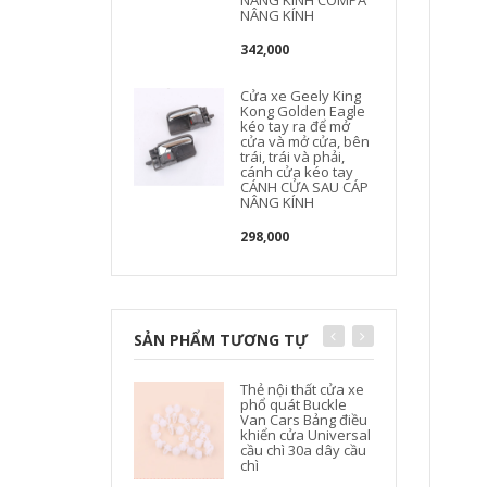
NÂNG KÍNH COMPA
NÂNG KÍNH
342,000
Cửa xe Geely King
Kong Golden Eagle
kéo tay ra để mở
cửa và mở cửa, bên
trái, trái và phải,
cánh cửa kéo tay
CÁNH CỬA SAU CÁP
NÂNG KÍNH
298,000
SẢN PHẨM TƯƠNG TỰ
Thẻ nội thất cửa xe
phổ quát Buckle
Van Cars Bảng điều
khiển cửa Universal
cầu chì 30a dây cầu
chì