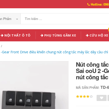
Hotline: 096
Sản Phẩm
NỘI THẤT Ô TÔ
PHỤ TÙNG GẦM XE
CỨU HỘ XE
-Gear Front Drive điều khiển chung nút công tắc máy lắc dây cầu chì 
Nút công tắc
Sai ooU 2 -G
nút công tắc
TD-
MÃ SẢN PHẨM: