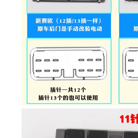
KÍNH
tay cầm cửa, cánh
cửa kéo khóa bên
trong của bàn tay
310,000
Irimtera TÁP BI
CÁNH CỬA MÔ TƠ
NÂNG KÍNH
COMPA NÂNG KÍNH
Wuling Rongguang
6407 Qianmen kéo
290,000
tay bên trong tay
tay tay cầm tay cầm
tay Tay cầm mở cửa
và kéo tay CÁNH
CỬA SAU GIOĂNG
CÁNH CỬA
290,000
cầu chì Áp dụng cho
Thích nghi
Đông Nam Ling
Mercedes -Benz
Shuai Lingyue V3
CEGLK LỚP 180 200
Mitsubishi Lanthe
260 230 280 300 350
Glass Thang máy
400 Bộ lọc không khí
chuyển đổi nút Cửa
điều hòa Bộ lọc
sổ điện tác dụng
không khí điều hòa