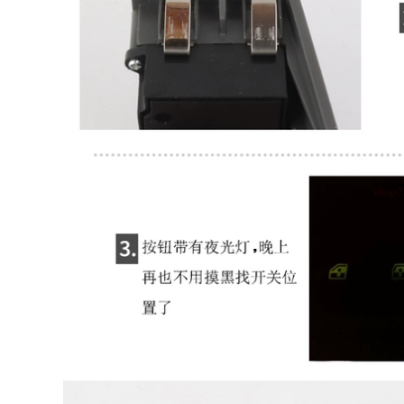
Hướng dẫn Jeep Fick
270,000
phù hợp, cửa sổ, bộ
Thích hợp cho lắp
nâng kính cửa sổ
ráp công tắc nâng
chuyển đổi cao với
thủy tinh Accord
gương chiếu hậu
Eccord Eccord cầu
thay cầu chì công
chì bussmann cầu
tắc ngắt mát ô tô
chì 30a
580,000
415,000
Thích nghi Jeep
Thích hợp cho Buick
Gynefly Freedom
New Lao Kaiyue
Light Glass Đang
bên trái cửa trước
nâng cấp GAC cửa
Công tắc công tắc
sổ xe hạng nhẹ bên
cửa sổ Nút điều
trái và bên phải
khiển cửa sổ Công
phía trước và bên
tắc cửa sau cầu chì
phải phía trước và
panasonic cầu chì
bên phải phía trước
15a
và bên phải cầu chì
sứ cầu chì 5a
304,000
1,690,000
Thích ứng của
cau chì Thích hợp
Chrysler
cho Mazda Liu Ruiyi
DalongLong Đang
mới M6 Mazda
nâng kế Kai Garlon
Three Pentium B70
bên trái cửa Kính
bên trái cửa trước
Kính Công tắc Cửa
Công tắc nâng kính
sổ Công tắc cầu chì
cau chi cầu chì 15a
2a cầu chì 30a