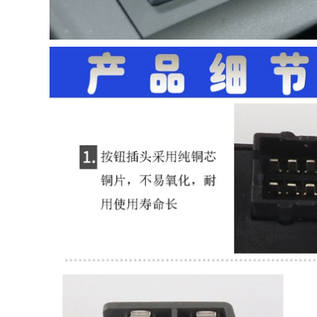
ifter Công tắc
Window Window
chuyển sang nút
Window Kính công
công tắc cửa
tắc nâng 03 năm cầu
Philippines miễn phí
chì oto cầu chì có tác
công tắc kính phía
dụng
trước và phía sau
đế cầu chì cầu chì
338,000
cầu chì xe ô tô Thích
668,000
hợp cho Honda Six,
cầu chì 20a Chuyển
Seven, Eighty -nine,
đổi công tắc nâng
Accord Glass Kính
kính Daoqi Coolway
nâng máy điện cửa
được điều chỉnh sau
sổ điện trước và
khi công tắc điều
phía sau đế cầu chì
khiển cửa sổ
cầu chì 2a
chuyển đổi cửa 09-
15 công tắc ngắt mát
600,000
ô tô cầu chì ống 10a
Thích hợp cho phù
hợp với Siri di sidi
940,000
Concept công tắc
Chuyển thể của
điện ô tô tác dụng
Jeep Grand
của cầu chì
Cherkonki Glass
Hallinger Switch
628,000
Switch Control Công
Thích hợp cho người
ắc Rift công tắc điện
hâm mộ Honda Fly
 tô cầu chì ô tô
Fly cầu chì 5a cầu chì
20a
1,690,000