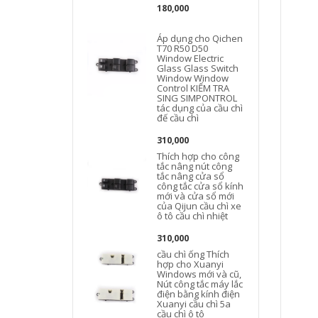
180,000
Áp dụng cho Qichen
T70 R50 D50
Window Electric
Glass Glass Switch
Window Window
Control KIỂM TRA
SING SIMPONTROL
tác dụng của cầu chì
đế cầu chì
t
310,000
Thích hợp cho công
tắc nâng nút công
tắc nâng cửa sổ
công tắc cửa sổ kính
mới và cửa sổ mới
của Qijun cầu chì xe
ô tô cầu chì nhiệt
310,000
cầu chì ống Thích
hợp cho Xuanyi
Windows mới và cũ,
Nút công tắc máy lắc
điện bằng kính điện
Xuanyi cầu chì 5a
cầu chì ô tô