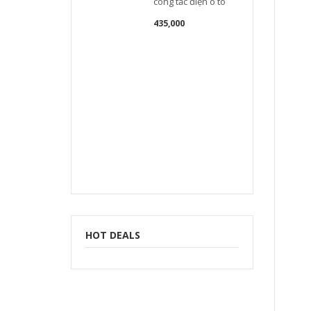
công tắc điện ô tô
435,000
k
t
HOT DEALS