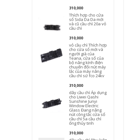
L
310,000
Thích hợp cho cửa
sổ Sida Da Da mới
và cũ cầu chì 20a vỏ
cầu chì
310,000
vỏ cầu chì Thích hợp
cho cửa sổ mới và
người già của
Teana, cửa sổ của
bộ nâng kính điện
chuyển đổi nút máy
lắc của máy nâng
cầu chì sứ fco 24kv
310,000
dây cầu chì Áp dụng
cho Liwei Qashi
Sunshine Junyi
Window Electric
Glass Đang nâng
nút công tắc cửa sổ
cầu chì 5a cầu chì
t
ống thủy tinh
ô
310,000