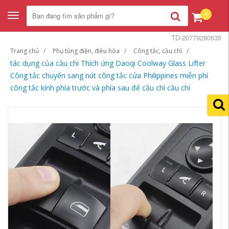
0
Toggle
navigation
TD-20779280635
Trang chủ
Phụ tùng điện, điều hòa
Công tắc, cầu chì
tác dụng của cầu chì Thích ứng Daoqi Coolway Glass Lifter
Công tắc chuyển sang nút công tắc cửa Philippines miễn phí
công tắc kính phía trước và phía sau đế cầu chì cầu chì