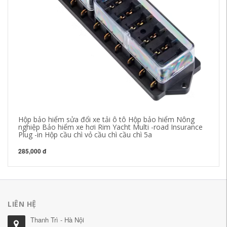
Hộp bảo hiểm sửa đổi xe tải ô tô Hộp bảo hiểm Nông
cầ
nghiệp Bảo hiểm xe hơi Rim Yacht Multi -road Insurance
Co
Plug -in Hộp cầu chì vỏ cầu chì cầu chì 5a
nâ
285,000 đ
44
LIÊN HỆ
Thanh Trì - Hà Nội