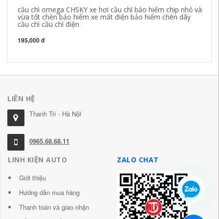
cầu chì omega CHSKY xe hơi cầu chì bảo hiểm chip nhỏ và
Nú
vừa tốt chèn bảo hiểm xe mất điện bảo hiểm chèn dây
ch
cầu chì cầu chì điện
ch
ng
195,000 đ
45
LIÊN HỆ
Thanh Trì - Hà Nội
0965.68.68.11
LINH KIỆN AUTO
ZALO CHAT
Giới thiệu
Hướng dẫn mua hàng
Thanh toán và giao nhận