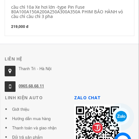
cầu chì 10a Xe hơi lớn -type Pin Fuse
12
80A100A150A200A250A300A350A PHIM BẢO HÀNH vỏ
PO
cầu chì cầu chì 3 pha
21
219,000 đ
LIÊN HỆ
Thanh Trì - Hà Nội
0965.68.68.11
LINH KIỆN AUTO
ZALO CHAT
Giới thiệu
Hướng dẫn mua hàng
Thanh toán và giao nhận
Đổi trả sản phẩm