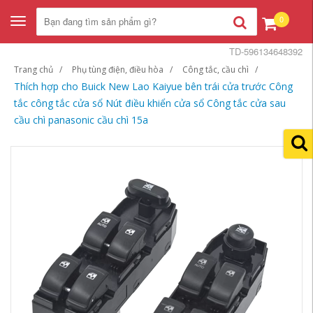
0
Toggle
navigation
TD-596134648392
Trang chủ
Phụ tùng điện, điều hòa
Công tắc, cầu chì
Thích hợp cho Buick New Lao Kaiyue bên trái cửa trước Công
tắc công tắc cửa sổ Nút điều khiển cửa sổ Công tắc cửa sau
cầu chì panasonic cầu chì 15a