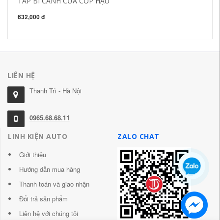
TÁP BI CÁNH CỬA CỐP HẬU
ph
C
632,000 đ
84
LIÊN HỆ
Thanh Trì - Hà Nội
0965.68.68.11
LINH KIỆN AUTO
ZALO CHAT
Giới thiệu
Hướng dẫn mua hàng
Thanh toán và giao nhận
Đổi trả sản phẩm
Liên hệ với chúng tôi