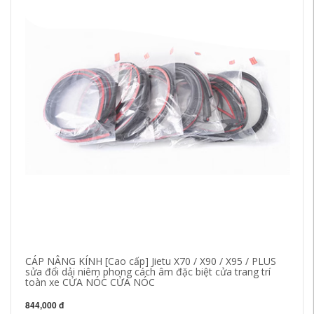
CÁP NÂNG KÍNH [Cao cấp] Jietu X70 / X90 / X95 / PLUS
[C
sửa đổi dải niêm phong cách âm đặc biệt cửa trang trí
cá
toàn xe CỬA NÓC CỬA NÓC
C
844,000 đ
1,