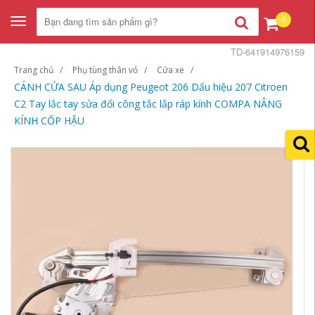
0
Toggle
navigation
TD-641914976159
Trang chủ
Phụ tùng thân vỏ
Cửa xe
CÁNH CỬA SAU Áp dụng Peugeot 206 Dấu hiệu 207 Citroen
C2 Tay lắc tay sửa đổi công tắc lắp ráp kính COMPA NÂNG
KÍNH CỐP HẬU