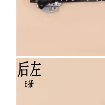
niêm phong xe đặc
biệt dải cách âm dải
trang trí toàn bộ xe
chống bụi CỬA NÓC
CÁNH CỬA SAU
844,000