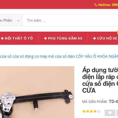
Hotline: 096
Sản Phẩm
NỘI THẤT Ô TÔ
PHỤ TÙNG GẦM XE
CỨU HỘ XE
 ráp cửa sổ cửa sổ động cơ máy mở cửa sổ điện CỐP HẬU Ổ KHÓA N
Áp dụng tườn
điện lắp rá
cửa sổ điệ
CỬA
TD-
MÃ SẢN PHẨM: