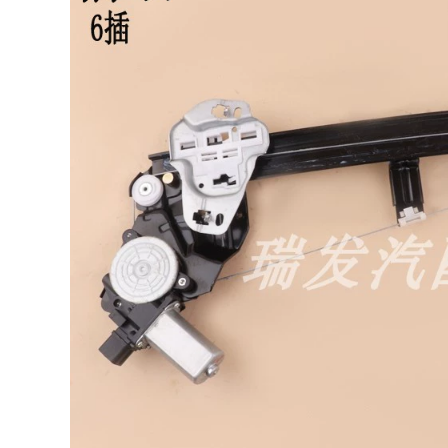
Baochu Cool Cool
NÓC
Cool Droc Ổ KHÓA
NGẬM CÁNH CỬA
844,000
TAY MỞ CỬA
[Cao cấp] Infiniti
Q70L sửa đổi dải
342,000
niêm phong ô tô đặc
TÁP BI CÁNH CỬA
biệt dải cửa cách âm
Gioăng cao su nẹp
dải chống bụi trang
cửa ô tô chống ồn
trí GIOĂNG CÁNH
chống bụi CÁNH
CỬA Ổ KHÓA NGẬM
CỬA TRƯỚC
CÁNH CỬA
632,000
1,004,000
CÁNH CỬA TRƯỚC
CỐP HẬU [Cao cấp]
[Cao cấp] Qichen
Mitsubishi Pajero
D60 sửa đổi dải
V73 / V93 / V97 sửa
niêm phong ô tô đặc
đổi dải dán cách âm
biệt dải cách âm
xe chuyên dụng
trang trí toàn bộ xe
trang trí full xe CỐP
phụ kiện chống bụi
HẬU MÔ TƠ NÂNG
CÁNH CỬA TRƯỚC Ổ
KÍNH
KHÓA NGẬM CÁNH
CỬA
844,000
CỐP HẬU [Chỉ cao
844,000
cấp] Weilai EC6 sửa
[Only high-end]
đổi cách nhiệt xe
Extreme krypton
hơi đặc biệt dải niêm
001 sửa đổi dải cách
phong, trang trí cửa
âm cách nhiệt xe
lắp đặt chống bụi