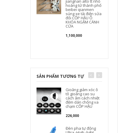
jiangnan alto tt nhỏ
hoàng tử thành phố
beibei qianmen
súng xe tải điện sửa
đổi CỐP HẬU Ổ
KHÓA NGẬM CÁNH
CỬA
1,100,000
SẢN PHẨM TƯƠNG TỰ
Gioăng giảm xóc ô
tô gioăng cao su
cách âm cách nhiệt
đệm dán chống va
chạm CỐP HẬU
226,000
Đèn pha tự động
Ultra -High -light