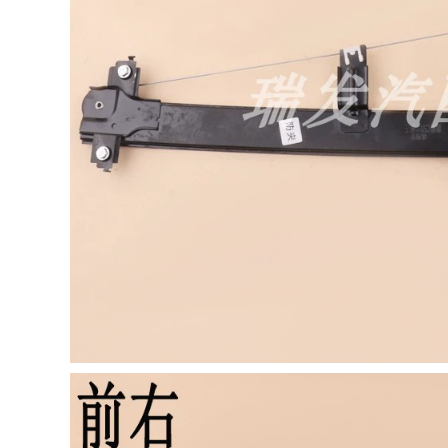
CÁNH CỬA SAU BYD
F3 Bài hát G3 Tang
[Cao cấp] Jeep JEEP
L3 Qin S6 Yuan E5S7
Grand Cherokee
peed ​​Rui Đặc biệt
2020 dải niêm
Xe niêm phong
phong cách âm đặc
thanh cửa Bar TAY
biệt toàn bộ trang trí
MỞ CỬA Ổ KHÓA
xe sửa đổi chống
NGẬM CÁNH CỬA
bụi COMPA NÂNG
KÍNH CỬA NÓC
342,000
1,004,000
BAIC SHENBAO
D20D50D60D70X25X35X55X65
[Chỉ cao cấp] 22 dải
SEAL AUTERAL SEAL
dán cách âm đặc
SEAL CÁP NÂNG
biệt của BMW X1
KÍNH CỬA NÓC
được thêm vào
trang trí toàn bộ xe
và sửa đổi phụ kiện
342,000
chống bụi MÔ TƠ
Baojun
NÂNG KÍNH CÁNH
510/530/560/730/310W/360/RS5
CỬA SAU
Cửa chuyên dụng
Cửa hàng Niềm vui
1,004,000
MÔ TƠ NÂNG KÍNH
MÔ TƠ NÂNG KÍNH
[Chỉ cao cấp] Dải
dán cách âm đặc
biệt Ideal L9 được
342,000
thêm vào trang trí
CÁP NÂNG KÍNH
toàn bộ xe và sửa
Chevrolet Sailing
đổi phụ kiện chống
Cruz Kwwotz Cool
bụi CỬA NÓC CỬA