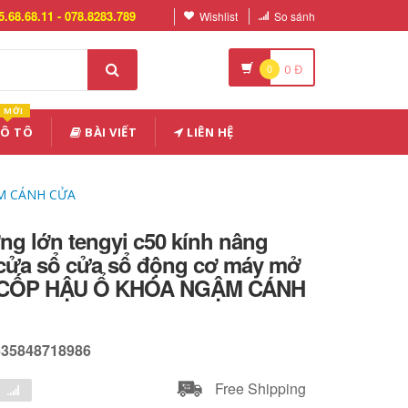
5.68.68.11 - 078.8283.789
Wishlist
So sánh
0
0
Đ
MỚI
 Ô TÔ
BÀI VIẾT
LIÊN HỆ
GẬM CÁNH CỬA
g lớn tengyi c50 kính nâng
p cửa sổ cửa sổ động cơ máy mở
n CỐP HẬU Ổ KHÓA NGẬM CÁNH
635848718986
Free Shipping