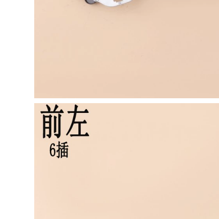
TAY MỞ CỬA
Changan Suzuki
CÁP NÂNG KÍNH
New Alto cửa sau
Changhe Furida
Tay lắc đã sửa đổi
Electric Glass
bộ nâng điện lắp
Lightter Lắp ráp cửa
ráp bộ phận chuyển
sổ cửa sổ cửa sổ lắc
đổi cửa sổ CÁP
máy nâng lên
NÂNG KÍNH TÁP BI
khung phía trước
CÁNH CỬA
TAY MỞ CỬA CÁNH
CỬA TRƯỚC
1,100,000
552,000
MÔ TƠ NÂNG KÍNH
Ổ KHÓA NGẬM
Volkswagen
CÁNH CỬA [Cao cấp]
Santana/Pusan/2000/3000/Zhijun
Dán cửa cách âm xe
toàn bộ cửa hàng
hơi đặc biệt
rào và con dấu
Magotan cải tiến
chống bụi cộng với
mới và cũ của
sửa đổi CÁP NÂNG
Volkswagen trang
KÍNH CỬA NÓC
bị full xe trang trí
TAY MỞ CỬA
342,000
844,000