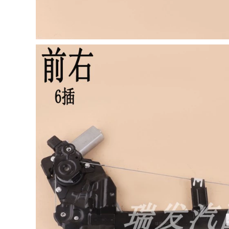
hơi đặc biệt chống
CỐP HẬU TAY MỞ
ụi trang trí toàn bộ
CỬA
xe MÔ TƠ NÂNG
KÍNH TAY MỞ CỬA
1,004,000
Phù hợp với Toyota
1,004,000
Speedmaster
[Cao cấp] Lớp đệm
4runner sửa đổi
cách âm đặc biệt
niêm phong cửa xe
Volkswagen New
lắp đặt dải cách âm
Santana 2021 với
dải bụi trang trí CỐP
trang trí toàn bộ xe
HẬU MÔ TƠ NÂNG
và sửa đổi chống
KÍNH
bụi CÁP NÂNG KÍNH
1,004,000
844,000
CỐP HẬU [Chỉ cao
cấp] 20 miếng dán
cách âm đặc biệt
TÁP BI CÁNH CỬA
của Hyundai
[High -end] Thích
Xinshengda được
ứng với Toyota
trang bị để trang trí
Alphard ELFA Sửa
toàn bộ xe và sửa
đổi đặc biệt TÁP BI
đổi chống bụi
CÁNH CỬA CỐP HẬU
COMPA NÂNG KÍNH
GIOĂNG CÁNH CỬA
1,284,000
844,000
2020 Honda CRV
mới sửa đổi dải