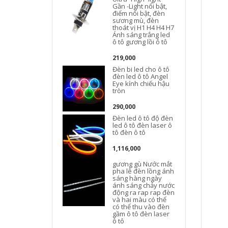
Gần -Light nổi bật,
điểm nổi bật, đèn
sương mù, đèn
thoát vị H1 H4 H4 H7
Ánh sáng trắng led
S
ô tô gương lồi ô tô
219,000
Đèn bi led cho ô tô
đèn led ô tô Angel
Eye kính chiếu hậu
tròn
290,000
Đèn led ô tô độ đèn
led ô tô đèn laser ô
tô đèn ô tô
1,116,000
gương gù Nước mắt
pha lê đèn lồng ánh
sáng hàng ngày
ánh sáng chảy nước
động ra rap rap đèn
và hai màu có thể
có thể thu vào đèn
gầm ô tô đèn laser
ô tô