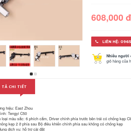
608,000 
LIÊN HỆ: 0965
Nhiều người 
giỏ hàng của 
CỬA NÓC Suzuki
Changan Suzuki
1300 New Old
New Altos Front
Anfelope 7130 Cửa
Door Shake Shake
 TẢ CHI TIẾT
trước 7135 Công tắc
Sửa đổi bộ nâng
lắp ráp nâng điện
điện lắp ráp khung
sửa đổi tay sửa đổi
công tắc lắp TÁP BI
tay CÁP NÂNG KÍNH
CÁNH CỬA CÁNH
TÁP BI CÁNH CỬA
CỬA SAU
ng hiệu: East Zhou
ình: Tengyi C50
1,020,000
1,100,000
 loại màu sắc: 6 phích cắm, Driver chính phía trước bên trái có chống kẹp Cl
hống kẹp 2 ở phía sau Bộ điều khiển chính phía sau không có chống kẹp
GIOĂNG CÁNH CỬA
CÁNH CỬA TRƯỚC
ung dịch vụ: hỗ trợ cài đặt