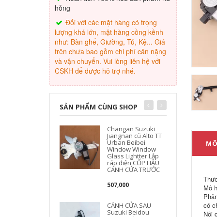
hỏng
Đối với các mặt hàng có trọng
lượng khá lớn, mặt hàng cồng kềnh
như: Bàn ghế, Giường, Tủ, Kệ... Giá
trên chưa bao gồm chi phí cân nặng
và vận chuyển. Vui lòng liên hệ với
CSKH để được hỗ trợ nhé.
SẢN PHẨM CÙNG SHOP
Changan Suzuki
Jiangnan cũ Alto TT
Urban Beibei
MÔ
Window Window
Glass Lightter Lắp
ráp điện CỐP HẬU
CÁNH CỬA TRƯỚC
Thươ
507,000
Mô h
Phân
có c
CÁNH CỬA SAU
Suzuki Beidou
Nội d