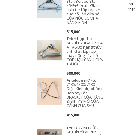
Star/Beidou Star
Loại
x5/E+Electric Glass
Phân
Lightter Lắp ráp xe
cửa sổ Lắp cửa sổ
CỬA NÓC COMPA
NÂNG KÍNH
515,000
Thích hợp cho
Suzuki Naisa 1.6 1.4
A+ A6 Bộ nâng thủy
tinh điện lắp ráp
m
máy nâng cửa sổ
CỐP HẬU CÁNH CỬA
TRƯỚC
580,000
Antelope mới/cũ
7135/1300/7130
Điện Kính dự phòng
Bàn tay Lắc
BRACKET CỬA HÀNG
ĐIỆN TAY MỞ CỬA
CÁNH CỬA SAU
415,000
TÁP BI CÁNH CỬA
Suzuki cũ ou tuo