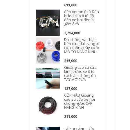
611,000
đèn xenon ô tô Đèn
bi led cho ô tô độ
đèn xe hơi đèn bi
gầm ô tô
2,254,000
Dải chống va chạm
bên cửa dải trang trí
cửa chống trầy xước
MÔ TƠ NÂNG KÍNH
215,000
Gioăng cao su cửa
kính trước xe ô tô
cách âm chống ồn
TAY MỞ CỬA
187,000
CỐP HẬU Gioăng
cao su cửa xe hơi
chống nước CÁP
NÂNG KÍNH
211,000
TÁP BI CÁNH CỬA