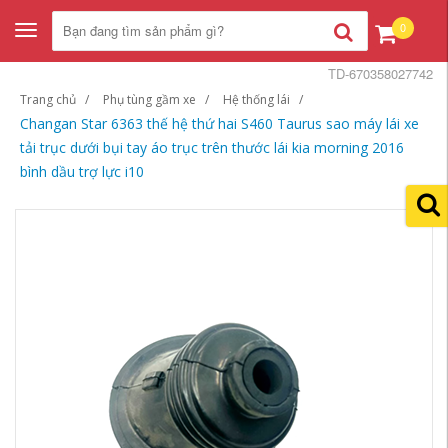
0
Toggle
navigation
TD-670358027742
Trang chủ
Phụ tùng gầm xe
Hệ thống lái
Changan Star 6363 thế hệ thứ hai S460 Taurus sao máy lái xe
tải trục dưới bụi tay áo trục trên thước lái kia morning 2016
bình dầu trợ lực i10