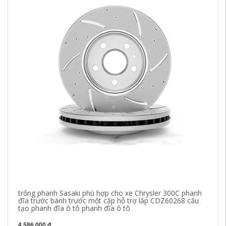
trống phanh Sasaki phù hợp cho xe Chrysler 300C phanh
cá
đĩa trước bánh trước một cặp hỗ trợ lắp CDZ60268 cấu
Sp
tạo phanh đĩa ô tô phanh đĩa ô tô
mù
4,586,000 đ
34