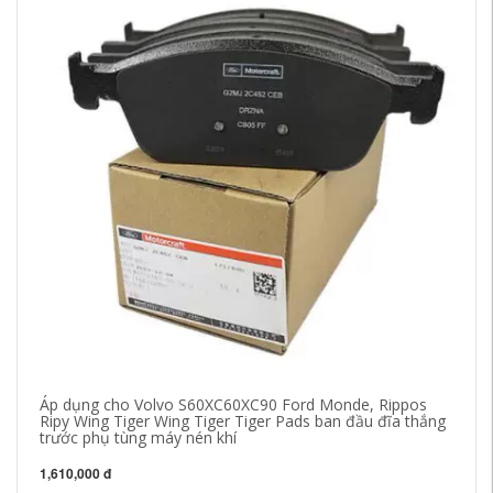
Áp dụng cho Volvo S60XC60XC90 Ford Monde, Rippos
Ripy Wing Tiger Wing Tiger Tiger Pads ban đầu đĩa thắng
Tm
trước phụ tùng máy nén khí
53
cơ
1,610,000 đ
6,