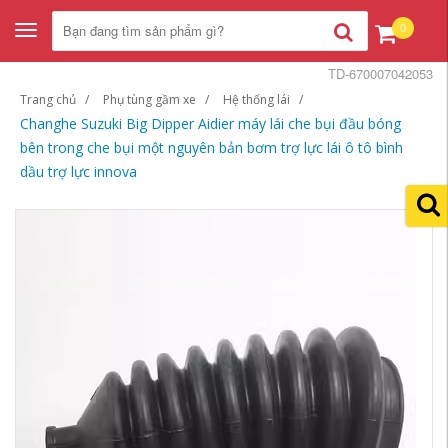
0
Toggle
navigation
TD-670007042053
Trang chủ
Phụ tùng gầm xe
Hệ thống lái
Changhe Suzuki Big Dipper Aidier máy lái che bụi đầu bóng
bên trong che bụi một nguyên bản bơm trợ lực lái ô tô bình
dầu trợ lực innova