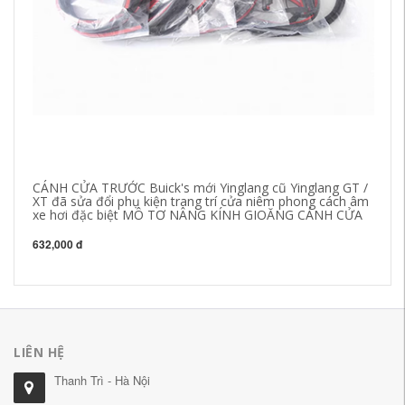
CÁNH CỬA TRƯỚC Buick's mới Yinglang cũ Yinglang GT /
CỬ
XT đã sửa đổi phụ kiện trang trí cửa niêm phong cách âm
Sm
xe hơi đặc biệt MÔ TƠ NÂNG KÍNH GIOĂNG CÁNH CỬA
sử
632,000 đ
63
LIÊN HỆ
Thanh Trì - Hà Nội