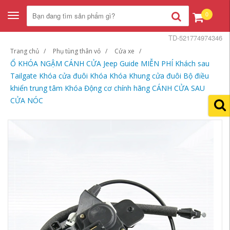
0
Toggle
navigation
TD-521774974346
Trang chủ
Phụ tùng thân vỏ
Cửa xe
Ổ KHÓA NGẬM CÁNH CỬA Jeep Guide MIỄN PHÍ Khách sau
Tailgate Khóa cửa đuôi Khóa Khóa Khung cửa đuôi Bộ điều
khiển trung tâm Khóa Động cơ chính hãng CÁNH CỬA SAU
CỬA NÓC