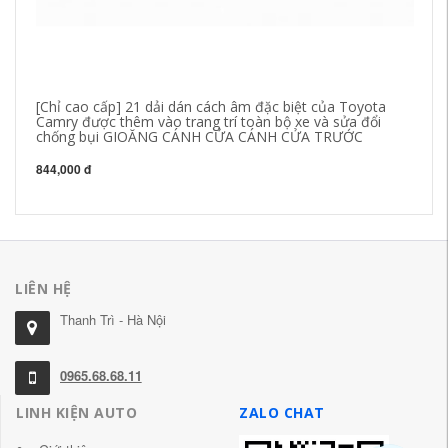
[Chỉ cao cấp] 21 dải dán cách âm đặc biệt của Toyota
TÁ
Camry được thêm vào trang trí toàn bộ xe và sửa đổi
dả
chống bụi GIOĂNG CÁNH CỬA CÁNH CỬA TRƯỚC
x
844,000 đ
1,
LIÊN HỆ
Thanh Trì - Hà Nội
0965.68.68.11
LINH KIỆN AUTO
ZALO CHAT