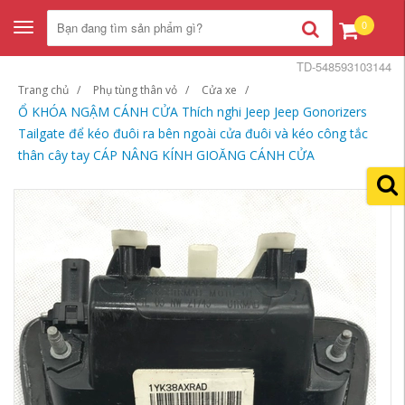
0
Toggle
navigation
TD-548593103144
Trang chủ
Phụ tùng thân vỏ
Cửa xe
Ổ KHÓA NGẬM CÁNH CỬA Thích nghi Jeep Jeep Gonorizers
Tailgate để kéo đuôi ra bên ngoài cửa đuôi và kéo công tắc
thân cây tay CÁP NÂNG KÍNH GIOĂNG CÁNH CỬA