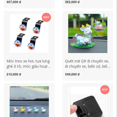
407,000 đ
362,000 đ
12, 13 và 14 Phụ kiện sửa
ô tô cao cấp, gương chiếu
đổi chắn bùn xe hơi của
hậu nữ, máy khuếch tán
Crown thảm sàn 5d lót
treo xe, mặt dây chuyền
HOT
ghế gỗ
đá, mặt dây chuyền trang
trí nội thất nệm lót ghế
văn phòng thảm taplo
Móc treo xe hơi, tựa lưng
Quét mã QR di chuyển xe,
ghế ô tô, móc giấu hoạt
di chuyển xe, biển số, biển
hình dễ thương đa năng,
số điện thoại đỗ xe tạm
215,000 đ
349,000 đ
móc nhỏ để đồ phía sau
thời cao cấp, trang trí nội
trên xe miếng lót ghế gỗ
thất ô tô rèm chắn nắng ô
tô
HOT