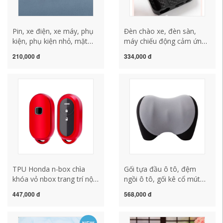
Pin, xe điện, xe máy, phụ
Đèn chào xe, đèn sàn,
kiện, phụ kiện nhỏ, mặt
máy chiếu động cảm ứng
dây chuyền, đồ trang trí ô
mở cửa xe, đèn cửa hoạt
210,000 đ
334,000 đ
tô, búp bê vịt nhỏ màu
hình sửa đổi chai radio gối
vàng, búp bê dễ thương
sofa
gối tựa cổ ô tô gối tựa
lưng văn phòng
TPU Honda n-box chìa
Gối tựa đầu ô tô, đệm
khóa vỏ nbox trang trí nội
ngồi ô tô, gối kê cổ mút
thất ô tô Vỏ sửa đổi nội
hoạt tính ô tô, ghế ô tô,
447,000 đ
568,000 đ
thất khóa xe cung cấp gói
gối cổ cột sống cổ ô tô lót
phụ kiện xe hơi thảm sàn
sàn 6d
oto lót sàn ô tô