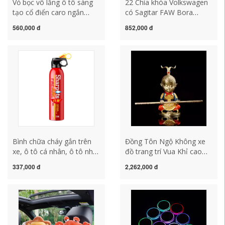
Vỏ bọc vô lăng ô tô sáng
22 Chìa khóa Volkswagen
tạo cổ điển caro ngắn
có Sagitar FAW Bora
sang trọng mùa đông bọc
Tuyue Lavida vỏ xe
560,000 đ
852,000 đ
tay cầm ấm áp, chống
Tanyue Tiguan L Magotan
trượt và thấm mồ hôi loại
Passat khóa tham san oto
phổ thông áo trùm ghế xe
ô tô bằng vải
Bình chữa cháy gắn trên
Đồng Tôn Ngộ Không xe
xe, ô tô cá nhân, ô tô nhỏ,
đồ trang trí Vua Khỉ cao
bộ bình chữa cháy dùng
cấp chiến đấu Phật nam
337,000 đ
2,262,000 đ
nước gia dụng, biển cảnh
cá trang trí nội thất ô tô
báo giá ba chân trên ô tô
nệm lót ghế gỗ 50x50
đèn nội thất