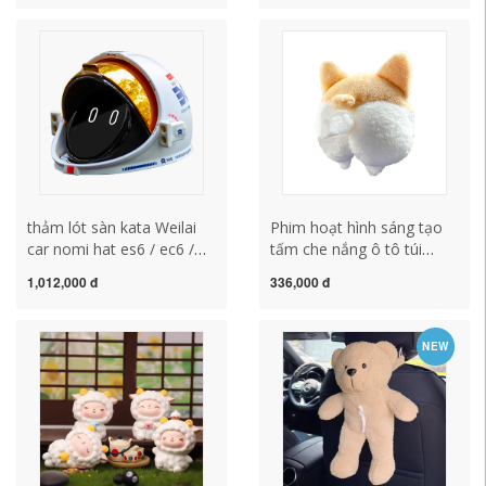
ô tô gối lót ngồi
lông mềm dụng cụ vệ sinh
lot san oto
thảm lót sàn kata Weilai
Phim hoạt hình sáng tạo
car nomi hat es6 / ec6 /
tấm che nắng ô tô túi
es8 / et7 phụ kiện nội thất
đựng khăn giấy lưng ghế ô
1,012,000 đ
336,000 đ
mũ bảo hiểm trang trí mũ
tô hộp đựng khăn giấy dễ
bảo hiểm sửa đổi nguồn
thương hộp đựng tay vịn
cung cấp rèm chắn nắng ô
hộp khăn giấy ô tô gối tựa
NEW
tô lót sàn 6d
lưng văn phòng