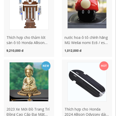
Thích hợp cho thảm lót
nước hoa ô tô chính hãng
sàn ô tô Honda Allison
Mũ Weilai nomi Ec6 / es6 /
Odyssey, sàn gỗ nguyên
es8 / et7 / et5 phụ kiện
9,210,000 đ
1,012,000 đ
khối bảy chỗ trang trí viền
mũ đội đầu trang trí nội
lai đặc biệt sửa đổi đèn nội
thất phụ kiện xe hơi sửa
thất rèm che nắng ô to tự
đổi gối tựa đầu ô tô cao
NEW
HOT
cuốn
su non thảm sàn 5d
2023 Xe Mới Đồ Trang Trí
Thích hợp cho Honda
Đồng Cao Cấp Đại Mặt
2024 Allison Odyssey dải