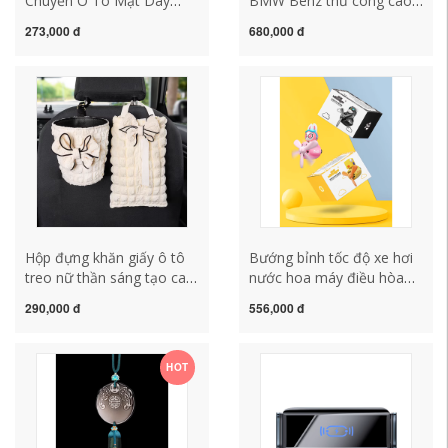
Chuyền Ô Tô Mặt Dây
BMW Benz thủ công cao
Chuyền Ô Tô Mặt Dây
cấp dây buộc chìa khóa
273,000 đ
680,000 đ
Chuyền Cao cấp Dễ
Land Rover mặt dây
Thương Xe Hương Liệu
chuyền chìa khóa unisex
Nước Hoa Gương Chiếu
mẫu mới lót ghế hạt gỗ
Hậu Vật Dụng Trang Trí
đệm lót ghế ngồi
thảm rối lót sàn ô tô
Hộp đựng khăn giấy ô tô
Bướng bỉnh tốc độ xe hơi
treo nữ thần sáng tạo cao
nước hoa máy điều hòa
cấp đựng đồ ô tô trong xe
không khí cửa hàng hoạt
290,000 đ
556,000 đ
thùng rác hộp đựng khăn
hình xe hơi với hương liệu
giấy ô tô áo bọc ghế ô tô
trang trí dễ thương đồ
trang trí nội thất xe hơi đồ
HOT
trang trí nữ đệm ghế ô tô
thảm cao su lót sàn ô tô