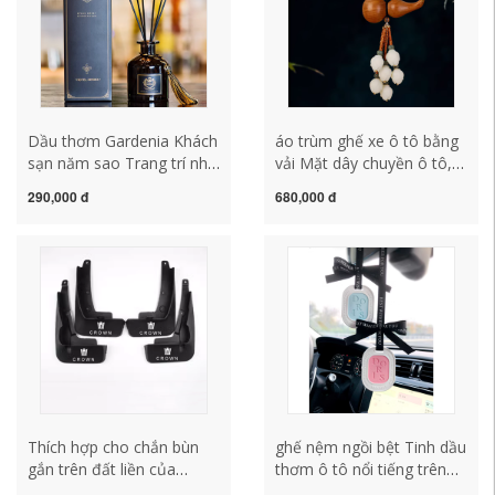
Dầu thơm Gardenia Khách
áo trùm ghế xe ô tô bằng
sạn năm sao Trang trí nhà
vải Mặt dây chuyền ô tô,
cửa Phòng tắm Khử mùi
mặt dây chuyền nội thất,
290,000 đ
680,000 đ
Nước hoa mùa hè Hương
mặt dây chuyền bầu cao
thơm phòng ngủ sàn da ô
cấp 2023 mặt dây chuyền
tô
xe mới, người nổi tiếng
Internet trang trí gương
chiếu hậu mô hình nữ thần
rèm cửa ô tô gối ôm sofa
Thích hợp cho chắn bùn
ghế nệm ngồi bệt Tinh dầu
gắn trên đất liền của
thơm ô tô nổi tiếng trên
Toyota Crown thế hệ thứ
Internet, mặt dây chuyền