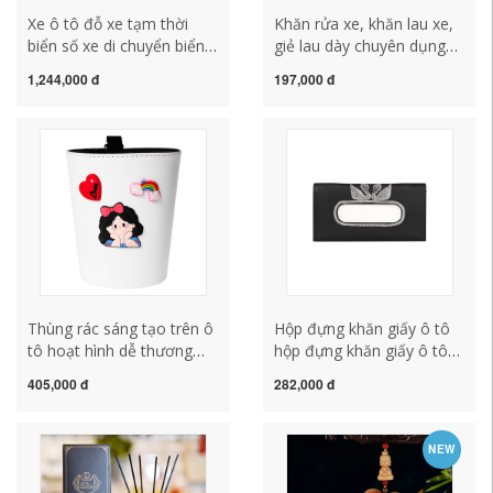
Xe ô tô đỗ xe tạm thời
Khăn rửa xe, khăn lau xe,
biển số xe di chuyển biển
giẻ lau dày chuyên dụng
số điện thoại kỹ thuật số
thấm nước, không xơ, đồ
1,244,000 đ
197,000 đ
sáng tạo hươu xe cung
dùng ô tô, kính lớn, bàn
cấp đồ trang trí cho phụ
chải ô tô nhỏ thảm 5d ô tô
nữ rèm che nắng ô tô
Thùng rác sáng tạo trên ô
Hộp đựng khăn giấy ô tô
tô hoạt hình dễ thương
hộp đựng khăn giấy ô tô
ghế trước xe khách phía
sáng tạo nạm kim cương
405,000 đ
282,000 đ
sau treo túi đựng rác gối
thiên nga treo ô tô tấm
tựa lưng sofa
che nắng tấm che khăn
giấy xe cung cấp nuoc hoa
NEW
oto