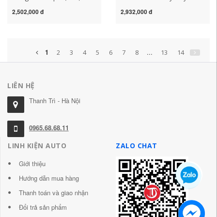
Trời Như Lai Tượng Phật
bệ cửa và bàn đạp cửa
2,502,000 đ
2,932,000 đ
Nữ Điều Khiển Trung Tâm
phụ kiện ô tô cung cấp
Xe Ô Tô Nam trang Trí Nội
trang trí sửa đổi thảm sàn
Thất Ô Tô nước hoa xe ô
oto thảm sàn oto
tô thảm taplo xe tải
1
...
2
3
4
5
6
7
8
13
14
LIÊN HỆ
Thanh Trì - Hà Nội
0965.68.68.11
LINH KIỆN AUTO
ZALO CHAT
Giới thiệu
Hướng dẫn mua hàng
Thanh toán và giao nhận
Đổi trả sản phẩm