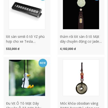
lót sàn simili ô tô YZ phù
thảm rối lót sàn ô tô Mặt
hợp cho xe Tesla
dây chuyền động cơ Jade
MODELY3 biển số bãi đậu
Jade 2022 MỚI -end Ping
532,000 đ
4,182,000 đ
xe tạm thời phụ kiện sửa
Một 貔貅 Cắt đồ trang trí
đổi biển số điện thoại di
trang trí nội thất gối tựa
động gối tựa lưng ghế văn
đầu thảm sàn 5d
NEW
phòng ghế nệm ngồi bệt
Đu Vịt Ô Tô Mặt Dây
Móc khóa obsidian vàng