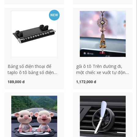
lưng ô tô
thất lót ghế hạt gỗ
NEW
Bảng số điện thoại để
gối ô tô Trên đường đi,
taplo ô tô bảng số điện
một chiếc xe vuốt tự động
thoại ô tô đèn led nội thất
LU Percele thảm sàn 6d
189,000 đ
1,172,000 đ
ô tô
thảm 6d