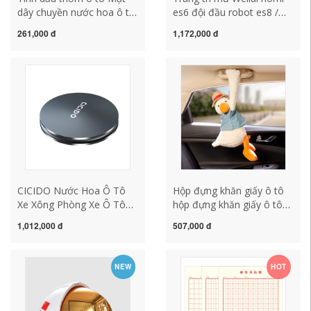
dây chuyền nước hoa ô tô
es6 đội đầu robot es8 /
Hương thơm nhẹ lâu bền
et7 sửa đổi nội thất xe ô
261,000 đ
1,172,000 đ
Trang sức nam nữ cao cấp
tô ec6 cung cấp phụ kiện
Đồ dùng trang trí cho ô tô
thảm lót sàn ô to tựa đầu
rèm che nắng ô tô
giường
CICIDO Nước Hoa Ô Tô
Hộp đựng khăn giấy ô tô
Xe Xông Phòng Xe Ô Tô
hộp đựng khăn giấy ô tô
Lâu Hương Thơm Nhẹ Đồ
treo trên mạng nổi tiếng
1,012,000 đ
507,000 đ
Trang Trí Khử Mùi Chắc
sáng tạo dễ thương trong
Chắn Dưỡng Nam Cao
túi đựng khăn giấy ô tô đa
Cấp nệm lót ghế đệm ghế
năng miếng lót ghế gỗ
NEW
HOT
gỗ