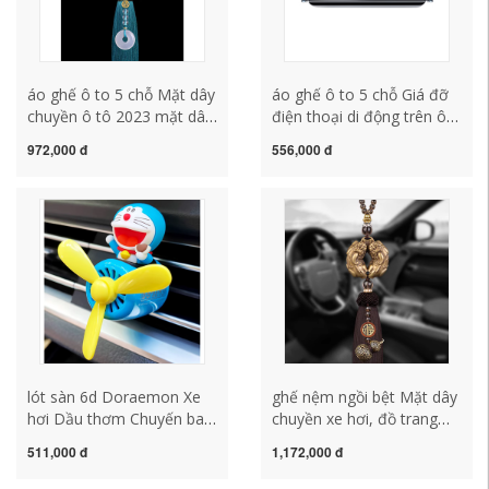
áo ghế ô to 5 chỗ Mặt dây
áo ghế ô to 5 chỗ Giá đỡ
chuyền ô tô 2023 mặt dây
điện thoại di động trên ô
chuyền khí quyển ô tô cao
tô 2021 ô tô mới cửa
972,000 đ
556,000 đ
cấp mới mặt dây chuyền
thoát khí bảng điều khiển
trang trí nội thất ô tô đồ
điều hướng khung hỗ trợ
trang trí hành trình an toàn
điện cao cấp cố định nuoc
và mặt dây chuyền phước
hoa xe hoi gối tựa lưng
lành cho phụ nữ thảm lót
ghế văn phòng
sàn 6d gối tựa sofa
lót sàn 6d Doraemon Xe
ghế nệm ngồi bệt Mặt dây
hơi Dầu thơm Chuyến bay
chuyền xe hơi, đồ trang
Điều hòa Không khí Quạt
sức bên trong, ping một
511,000 đ
1,172,000 đ
thông gió Nước hoa Xe
mặt dây chuyền xe hơi
hơi Nước hoa Trang trí Nội
mới lót ghế gối xe hơi