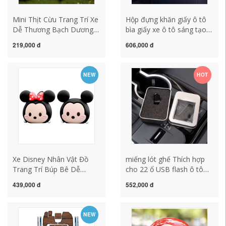
Mini Thịt Cừu Trang Trí Xe
Hộp đựng khăn giấy ô tô
Dễ Thương Bạch Dương
bìa giấy xe ô tô sáng tạo
Linh Vật Trang Trí Văn
hộp giấy hộp giấy cho ô tô
219,000 đ
606,000 đ
Phòng Xe Máy Tính Để
Internet người nổi tiếng
Bàn Quà Tặng Sinh Nhật
treo xe búp bê dễ thương
Cho Nữ thảm cao su lót
hộp giấy gối tựa lưng sofa
NEW
HOT
sàn ô tô
cao cấp thảm lót sàn ô tô
6d
Xe Disney Nhân Vật Đồ
miếng lót ghế Thích hợp
Trang Trí Búp Bê Dễ
cho 22 ổ USB flash ô tô
Thương Nữ Thần Bảng
gắn trên đất liền của
439,000 đ
552,000 đ
Điều Khiển Xe Điều Khiển
Crown, dành riêng cho ô
Trung Tâm Bộ Sưu Tập
tô thảm xe ô tô áo trùm
Vật Dụng Trang Trí Dành
ghế xe ô tô bằng vải
NEW
Cho Nữ tham lot san oto