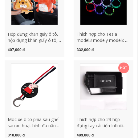
Hộp đựng khăn giấy ô tô,
Thích hợp cho Tesla
hộp đựng khăn giấy ô tô,
model3 modely modelx xe
hộp khăn giấy ô tô, búp bê
hơi nước coaster xe hơi
407,000 đ
332,000 đ
sáng tạo dễ thương, hộp
đầy màu sắc đèn chiếu
gác tay ô tô, loại treo ô tô
sáng nội thất thảm rối lót
thảm lót sàn ô to
sàn ô tô đệm ghế văn
HOT
phòng
Móc xe ô tô phía sau ghế
Thích hợp cho 23 hộp
sau xe hoạt hình đa năng
đựng tay cải tiến Infiniti
móc nhỏ ghế ngồi ô tô vô
qx50 hộp đựng đồ q50l
310,000 đ
483,000 đ
hình và dễ thương gối tựa
hộp đựng đồ trang trí nội