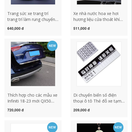
Trang sức xe trang trí
Xe nhà nước hoa xe hơi
trang trí làm rung chuyển
hương liệu cửa thoát khí
đầu của chiếc xe lợn, màu
xe hơi trang trí đồ trang trí
640,000 đ
511,000 đ
đỏ bên trong, trang trí xe
nước hoa rắn dưỡng nội
hơi cao cấp dễ thương trải
thất cung cấp mặt dây
sàn da ô tô thảm taplo da
chuyền nước hoa xe hơi
NEW
cao cấp
Thích hợp cho các mẫu xe
Di chuyển biển số điện
Infiniti 18-23 mới QX50
thoại ô tô Thẻ đỗ xe tạm
sửa đổi cốp cốp, cốp xe
thời Điện thoại di động di
720,000 đ
209,000 đ
đặc biệt lót lưng ghế văn
chuyển ô tô giấy vật tư xe
phòng
hơi PVC thẻ đỗ xe trong ô
tô áo ghế tiệc cưới
NEW
NEW