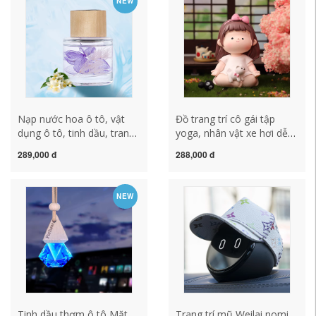
NEW
Nạp nước hoa ô tô, vật
Đồ trang trí cô gái tập
dụng ô tô, tinh dầu, trang
yoga, nhân vật xe hơi dễ
trí ô tô chuyên dụng dành
thương, trang trí văn
289,000 đ
288,000 đ
cho nữ cao cấp, nước hoa
phòng xe hơi, máy tính để
nhẹ, dầu thơm ô tô lót
bàn chữa bệnh cho bé gái
ghế văn phòng
Quà tặng năm mới thảm
NEW
taplo da
Tinh dầu thơm ô tô Mặt
Trang trí mũ Weilai nomi