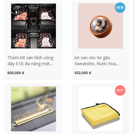
thất lót ghế gối ghế sofa
NEW
Thảm lót sàn hình vòng
lot san oto Xe gấu
dây ô tô đa năng một
Sweatshin, Nước hoa
mảnh hoạt hình dễ thương
Aromatheracco Nước hoa
600,000 đ
552,000 đ
nội thất ô tô nữ chống bẩn
không khí -điều hòa không
dễ lau chùi thảm lót sàn
khí -Hiển thị phương tiện
chống trượt cho ô tô thảm
trang trí nội thất xe, đầy
HOT
lót sàn ô tô kata
hương thơm của nước
hoa gối tựa sofa lót ghế
gỗ