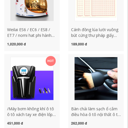
Weilai ES6 / EC6 / ES8 /
Cánh đồng lúa lưới vuông
ET7 / nomi hat phi hành
bút cứng thư pháp giấy
gia mũ bảo hiểm đội đầu
thực hành thư pháp thư
1,020,000 đ
189,000 đ
trang trí xe phụ kiện sửa
pháp thành phần giấy
đổi thảm 5d gối tựa lưng
tiếng Anh Hui Gong Hui Mi
sofa gỗ
bút cuộc thi thư pháp Hui
HOT
Mi Ge viết lưới lúa lớp học
sao chép lưới lưới tiếng
Anh may nệm lót ghế gỗ
/Máy bơm không khí ô tô
Bàn chải làm sạch ổ cắm
ô tô xách tay xe điện lốp
điều hòa ô tô nội thất ô tô
đa chức năng 12v máy
khoảng cách ghế loại bỏ
451,000 đ
262,000 đ
bơm không khí máy bơm
bụi hiện vật nội thất ô tô