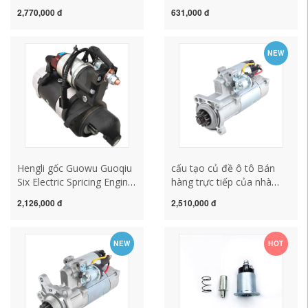
M93R3016SE
Chai 498 Motor Motor
2,770,000 đ
631,000 đ
6J/6G/4G/4E/6A Lắp ráp
Fack 1326/2418D thợ sửa
động lực khởi động 11
ống nước đơn phương 9
Khởi động động cơ khởi
GEAR cu de oto cách kiểm
NEW
động bảo dưỡng củ đề ô
tra củ đề ô tô
to mô tơ đề xe ô tô
Hengli gốc Guowu Guoqiu
cấu tạo củ đề ô tô Bán
Six Electric Spricing Engine
hàng trực tiếp của nhà
Động lực khởi động hộp
máy phù hợp cho YC6L
2,126,000 đ
2,510,000 đ
đèn động cơ Vanka Động
trên Chai 6135 Sinotruk VI
lực cấu tạo củ đề xe ô tô
Shi Shi Chai 6114 Động lực
chổi than củ đề xe ô tô
động cơ chổi than củ đề ô
NEW
HOT
tô cấu tạo củ đề xe ô tô