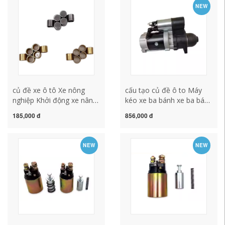
cu de oto sửa chữa củ đề
động cơ động cơ động cơ
NEW
ô tô
động cơ cấu tạo củ đề ô
to cấu tạo củ đề ô tô
củ đề xe ô tô Xe nông
cấu tạo củ đề ô to Máy
nghiệp Khởi động xe nâng
kéo xe ba bánh xe ba bánh
Động lực Khởi động Động
xe máy kéo xe bắt đầu xi
185,000 đ
856,000 đ
lực Đồng 1409.1315.158
lanh đơn động cơ Khởi
Bộ đồng động cơ. cấu tạo
động động cơ
củ đề ô tô cấu tạo củ đề
158D.1315.154e.3q5a sửa
NEW
NEW
xe ô tô
chữa củ đề ô to củ đề ô
tô