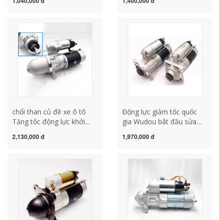
1,040,000 đ
1,400,000 đ
462 465 B12 474 Động lực
kiểm tra củ đề ô tô
động cơ động cơ củ đề ô
tô sửa chữa củ đề ô tô
chổi than củ đề xe ô tô
Động lực giảm tốc quốc
Tăng tốc động lực khởi
gia Wudou bắt đầu sửa
động động cơ Jade-Chai.
chữa củ đề ô to củ đề xe
2,130,000 đ
1,970,000 đ
Dakang-Minus đã giải
ô tô
phóng động cơ sáu xi-lanh
273A 2751 cấu tạo củ đề
xe ô tô sửa chữa củ đề ô
tô