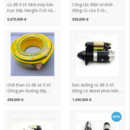
củ đề ô tô Nhà máy bán
Công tắc điện từ khởi
trực tiếp Hangfa ô tô nặng
động cũ của ô tô
Viva WD615.618 Tám
138C.1332D.1315. Gói hút
2,470,000 đ
558,000 đ
động cơ Khởi động động
công tắc hút động cơ cũ
cơ khởi động động cơ khởi
củ đề xe ô tô củ đề xe oto
động củ đề xe oto mô tơ
đề xe ô tô
chổi than củ đề xe ô tô
bảo dưỡng củ đề ô tô
Dòng pin Đường dây
Động cơ diesel phun bốn
truyền động Cáp thô Dây
công suất mới của quốc
458,000 đ
1,440,000 đ
đồng thô Dòng đầu tiên
gia mới Khởi động xe máy
Dây điện áp thấp Dòng
khởi động xe máy khởi
điều chỉnh điện Dòng tiêu
động động cơ khởi động
NEW
chuẩn quốc gia Ngọn lửa -
điện cách kiểm tra củ đề ô
Chất chống cháy lửa -
tô củ đề xe ô tô