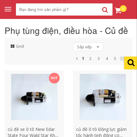
0
Toggle
navigation
Phụ tùng điện, điều hòa - Củ đề
Grid
Sắp xếp
1
2
3
4
5
HOT
củ đề xe ô tô New Edar
củ đề ô tô Động lực giảm
State Four Wald Star Khởi
tốc hành tinh động cơ