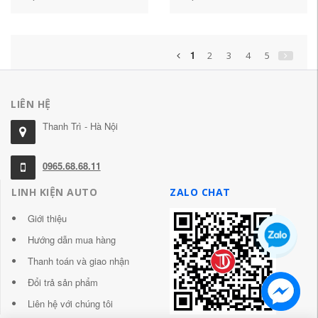
từ tính cu de oto cấu tạo
tô
củ đề ô to
1
2
3
4
5
LIÊN HỆ
Thanh Trì - Hà Nội
0965.68.68.11
LINH KIỆN AUTO
ZALO CHAT
Giới thiệu
Hướng dẫn mua hàng
Thanh toán và giao nhận
Đổi trả sản phẩm
Liên hệ với chúng tôi