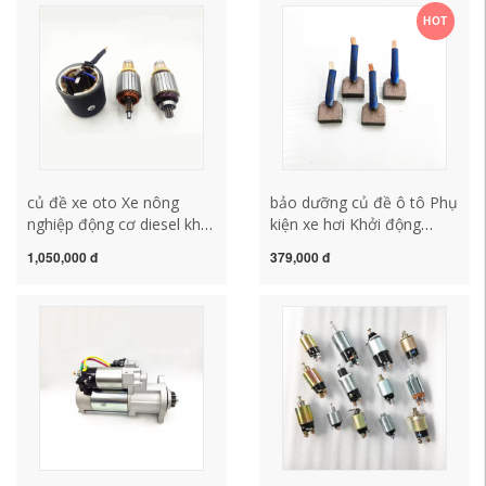
sản xuất bán hàng trực
154E Motor củ đề xe ô tô
HOT
tiếp chổi than củ đề xe ô
cu de oto
tô bảo dưỡng củ đề ô tô
củ đề xe oto Xe nông
bảo dưỡng củ đề ô tô Phụ
nghiệp động cơ diesel khởi
kiện xe hơi Khởi động
động động cơ động cơ
động lực của bàn chải
1,050,000 đ
379,000 đ
động cơ stator cuộn dây
carbon Khởi động động cơ
rôto bàn chải bằng đồng
Động cơ Brush Jindi Brush
tinh khiết công suất cao
Bàn chải Minxian 2519
cách kiểm tra củ đề ô tô
Brush carbon 1315 củ đề
chổi than củ đề xe ô tô
xe oto củ đề ô tô