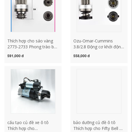
Thích hợp cho sáo vàng
Ozu-Omar-Cummins
2773-2733 Phong trào bắt
3.8/2.8 Động cơ khởi động
đầu yuchang-6g madam
động cơ Động cơ bánh
591,000 đ
558,000 đ
gear daling whe sửa chữa
răng 12V/24V cấu tạo củ
củ đề ô to chổi than củ đề
đề ô tô củ đề xe oto
ô tô
cấu tạo củ đề xe ô tô
bảo dưỡng củ đề ô tô
Thích hợp cho
Thích hợp cho Fifty Bell da