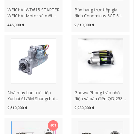
WEICHAI WD615 STARTER
Bán hàng trực tiếp gia
WEICHAI Motor xé một
đình Conominus 6CT 6114
chiều Yuchai 6M
Yuchai 6l trọng lượng nặng
446,000 đ
2,510,000 đ
Conominus 6CT 6114 Đầu
Weibu Pentrus khởi động
răng mô tơ đề xe ô tô mô
động cơ động cơ động cơ
tơ đề xe ô tô
cấu tạo củ đề xe ô tô chổi
than củ đề xe ô tô
Nhà máy bán trực tiếp
Guowu Phong trào nhổ
Yuchai 6L/6M Shangchai
điện và bán điện QDJ2581
6135 Shangchai 6114
2582 củ đề xe ô tô củ đề
2,510,000 đ
2,230,000 đ
Conominus 6CT Động cơ
ô tô
khởi động bảo dưỡng củ
đề ô to cấu tạo củ đề xe ô
HOT
tô