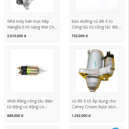
Nhà máy bán trực tiếp
bảo dưỡng củ đề ô to
Hangfa ô tô nặng Wei Chai
Công tắc từ công tắc điện
Shangchai 6114-Shangchai
từ khởi động Công tắc từ
2,510,000 đ
732,000 đ
6135-Conominus 6CT
12V24V hút MADA 1516
Động cơ khởi động sửa
1516C 151 251 mô tơ đề
chữa củ đề ô tô cấu tạo
xe ô tô cấu tạo củ đề xe ô
củ đề xe ô tô
tô
Khởi động công tắc điện
củ đề ô tô Áp dụng cho
từ động cơ động cơ
Camry Crown Ruizi Vios
Aolong Shen Electric
RAV4 Corolla Corolla
888,000 đ
1,252,000 đ
QDJ2766 với Haowo
Jiamei Khởi động động cơ
Heavy Ô tô nặng WD615
động cơ động cơ động cơ