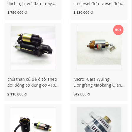
thích nghi với đám mây
cơ diesel đơn -viesel đơn -
bên trong đám mây EDAR
Cultivator của bộ khởi
1,790,000 đ
1,180,000 đ
D25 Khởi động động cơ
động 178/186/188/170
động cơ S15-35201 cấu
Máy cắt đường 414A114
tạo củ đề ô tô củ đề ô tô
Động cơ mô tơ đề xe ô tô
HOT
củ đề xe ô tô
chổi than củ đề ô tô Theo
Micro -Cars Wuling
dõi động cơ động cơ 4108
Dongfeng Xiaokang Qianli
động cơ diesel 12V lớn 11
Mitsubishi 462 465 474
2,110,000 đ
542,000 đ
lần giảm tốc độ giảm tốc
BẮT ĐẦU Gói hút công tắc
độ động cơ diesel động cơ
từ tính cấu tạo củ đề ô tô
diesel chổi than củ đề ô tô
chổi than củ đề ô tô
cấu tạo củ đề xe ô tô