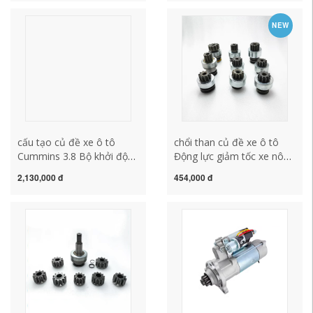
ANIDIONER bảo dưỡng củ
tô chổi than củ đề ô tô
đề ô tô củ đề ô tô
NEW
cấu tạo củ đề xe ô tô
chổi than củ đề xe ô tô
Cummins 3.8 Bộ khởi động
Động lực giảm tốc xe nông
Ozu Oolin 5319202
nghiệp Động lực ném
2,130,000 đ
454,000 đ
5268413 Mở động cơ
Động cơ Đơn vị đơn
động cơ mở củ đề ô tô
phương Minxian Huatai
bảo dưỡng củ đề ô tô
Planet Đơn lẻ thiết bị nha
khoa đơn lẻ cấu tạo củ đề
xe ô tô sửa chữa củ đề ô
tô