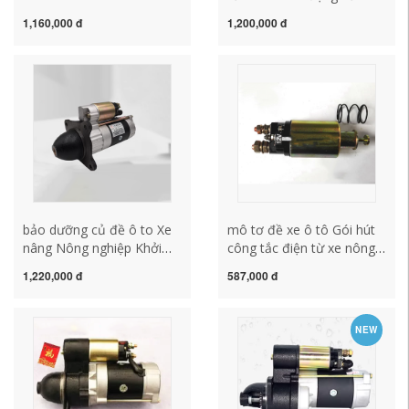
đầu động lực Khởi động
Huatai Velocity phù hợp
1,160,000 đ
1,200,000 đ
động cơ hành tinh ngắn
cách kiểm tra củ đề ô tô
Động cơ phù hợp cho xe
cu de oto
nông nghiệp, v.v. sửa chữa
củ đề ô tô chổi than củ đề
xe ô tô
bảo dưỡng củ đề ô to Xe
mô tơ đề xe ô tô Gói hút
nâng Nông nghiệp Khởi
công tắc điện từ xe nông
động động cơ diesel Động
nghiệp. Động lực
1,220,000 đ
587,000 đ
cơ
Subroprifying Động lực -
2636AC158D1315AC138C3Q5A
Công tắc hấp thụ sắt 12V
Khởi động động lực Khởi
24V1315.158 cấu tạo củ
NEW
đầu Động lực Năm củ đề
đề ô to cách kiểm tra củ
xe oto củ đề xe oto
đề ô tô