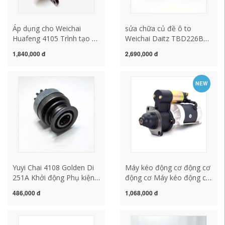
Áp dụng cho Weichai
sửa chữa củ đề ô to
Huafeng 4105 Trình tạo bộ
Weichai Daitz TBD226B
QDJ265F 2608F Hành tinh
Khởi động động cơ khởi
1,840,000 đ
2,690,000 đ
Khởi động động lực Khởi
động M93007SE 13023606
động động cơ Khởi động
10 Răng sửa chữa củ đề ô
động cơ củ đề ô tô sửa
to mô tơ đề xe ô tô
NEW
chữa củ đề ô tô
Yuyi Chai 4108 Golden Di
Máy kéo động cơ động cơ
251A Khởi động Phụ kiện
động cơ Máy kéo động cơ
động cơ Động cơ Tắt thiết
động cơ khởi động động
486,000 đ
1,068,000 đ
bị không theo hướng 11
cơ QĐ1315AC158DQ5
Răng 11 Key cao 74 cấu
Đồng nguyên chất cu de
tạo củ đề ô tô bảo dưỡng
oto chổi than củ đề xe ô