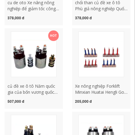
cu de oto Xe nâng nông
chổi than củ đề xe ô tô
nghiệp để giảm tốc công
Phù giả nông nghiệp Quốc
tắc điện từ khởi động.
gia Bốn hành tinh bắt đầu
378,000 đ
378,000 đ
Công tắc từ tính. Gói hút
Động lực Công tắc điện từ.
động cơ 12v24V đồng
Công tắc từ tính. Đồng tinh
nguyên chất mô tơ đề xe
khiết của gói hút động cơ
HOT
ô tô sửa chữa củ đề ô tô
giảm tốc sửa chữa củ đề ô
to sửa chữa củ đề ô to
củ đề xe ô tô Năm quốc
Xe nông nghiệp Forklift
gia của bốn vương quốc
Minxian Huatai Hengli Gold
Jiangsu Hengli/Yunnen
Gold Carbon Brush
507,000 đ
205,000 đ
Planet bắt đầu Động lực
7*19.8*20.8.5*19 Bàn chải
Công tắc điện từ. Chỉ định
carbon động cơ cấu tạo
công tắc từ tính đồng
củ đề ô to bảo dưỡng củ
nguyên chất cấu tạo củ đề
đề ô tô
ô to bảo dưỡng củ đề ô to