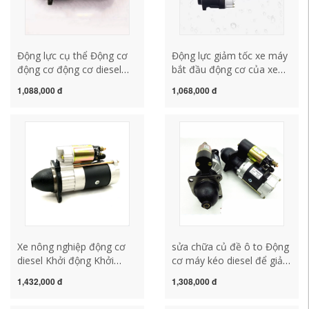
Động lực cụ thể Động cơ
Động lực giảm tốc xe máy
động cơ động cơ diesel
bắt đầu động cơ của xe
Tractor Tractes FEPER
máy, máy kéo xe ba bánh
1,088,000 đ
1,068,000 đ
BẮT ĐẦU QDJ1315A.C-
xe kéo bắt đầu Động lực
3Q5-QDJ158D mô tơ đề
khởi động 13158D mô tơ
xe ô tô củ đề xe ô tô
đề xe ô tô cấu tạo củ đề ô
tô
Xe nông nghiệp động cơ
sửa chữa củ đề ô to Động
diesel Khởi động Khởi
cơ máy kéo diesel để giảm
động giảm tốc động cơ
tốc bộ khởi động Jade-
1,432,000 đ
1,308,000 đ
Động cơ Trắng
Firewood 4108QDJ254
138C1315A158D3Q5 Nhà
Oriental Red Luo Trailer