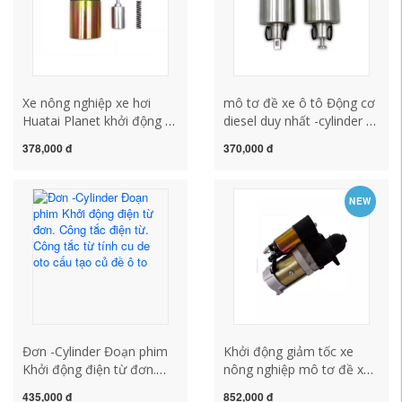
Xe nông nghiệp xe hơi
mô tơ đề xe ô tô Động cơ
Huatai Planet khởi động -
diesel duy nhất -cylinder -
up và công tắc điện từ.
cold động cơ diesel
378,000 đ
370,000 đ
Công tắc từ tính. Đồng tinh
114.414 Công tắc điện từ
khiết của gói hút động cơ
khởi động 178.186 Gói hút
giảm tốc cấu tạo củ đề xe
công tắc từ tính động cơ
NEW
ô tô sửa chữa củ đề ô to
sửa chữa củ đề ô tô cấu
tạo củ đề xe ô tô
Đơn -Cylinder Đoạn phim
Khởi động giảm tốc xe
Khởi động điện từ đơn.
nông nghiệp mô tơ đề xe
Công tắc điện từ. Công tắc
ô tô cách kiểm tra củ đề ô
435,000 đ
852,000 đ