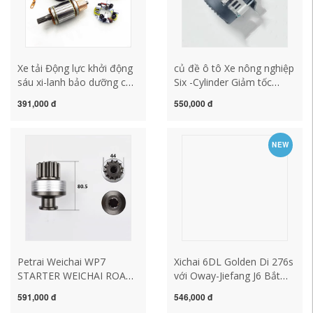
Xe tải Động lực khởi động
củ đề ô tô Xe nông nghiệp
sáu xi-lanh bảo dưỡng củ
Six -Cylinder Giảm tốc
đề ô to cấu tạo củ đề ô tô
Động lực Động lực Động
391,000 đ
550,000 đ
lực Một hướng dẫn phù
hợp với 273A 2751 275A
277 Động cơ cách kiểm tra
NEW
củ đề ô tô cách kiểm tra
củ đề ô tô
Petrai Weichai WP7
Xichai 6DL Golden Di 276s
STARTER WEICHAI ROAD
với Oway-Jiefang J6 Bắt
EITZ THIẾT BỊ 12 REE 6
đầu ném bánh xe 12 Key
591,000 đ
546,000 đ
Key/10 răng 6 Key
10 Key Unid mô tơ đề xe ô