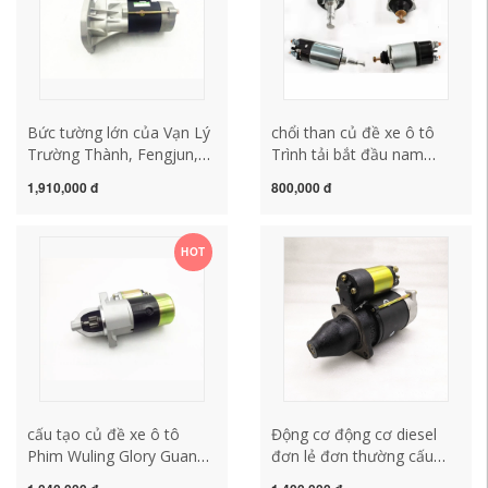
Chống cháy lửa sửa chữa
củ đề ô to cấu tạo củ đề
ô tô
Bức tường lớn của Vạn Lý
chổi than củ đề xe ô tô
Trường Thành, Fengjun,
Trình tải bắt đầu nam
Zte Weihu Jiangling
châm cấu tạo củ đề ô tô
1,910,000 đ
800,000 đ
Treasure cấu tạo củ đề xe
củ đề ô tô
ô tô mô tơ đề xe ô tô
HOT
cấu tạo củ đề xe ô tô
Động cơ động cơ diesel
Phim Wuling Glory Guang
đơn lẻ đơn thường cấu
Dongfeng Well -off Bakery
tạo củ đề xe ô tô cách