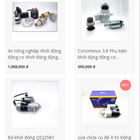
củ đề ô to
tô
Xe nông nghiệp Khởi động
Conominus 3.8 Phụ kiện
động cơ Khởi động động
khởi động động cơ
cơ xe máy khởi động động
madamine mặt bánh răng
1,068,000 đ
550,000 đ
cơ 158D1315AC3Q5A sửa
ném công tắc từ tính
chữa củ đề ô tô củ đề xe
12V/24V chổi than củ đề ô
ô tô
tô chổi than củ đề xe ô tô
HOT
Bộ khởi động QDJ258Y
sửa chữa củ đề ô tô Động