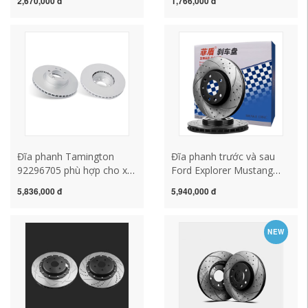
2,670,000 đ
1,766,000 đ
Golan, Grandi Junge, ASX
X9 sửa đổi đĩa phanh
Yige, đĩa phanh sau và
trước
trước
Đĩa phanh Tamington
Đĩa phanh trước và sau
92296705 phù hợp cho xe
Ford Explorer Mustang
Mercedes-Benz GLA 1.6
Ranger Raptor F-150
5,836,000 đ
5,940,000 đ
2.0 Đĩa phanh bánh trước
Venda F250
1 đôi
NEW