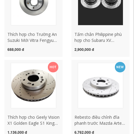
Thích hợp cho Trường An
Tấm chắn Philippine phù
Suzuki Mới Vitra Fengyu
hợp cho Subaru XV
Tianyu Đĩa Phanh Trước
Forester 2.5 Impreza
688,000 đ
2,900,000 đ
Đĩa Phanh Trước Nam
Legacy Outback Chipeng
Tianhe Chính Hãng
BRZ sửa đổi đĩa phanh
trước và sau
HOT
NEW
Thích hợp cho Geely Vision
Rebesto điều chỉnh đĩa
X1 Golden Eagle S1 King
phanh trước Mazda Artez
Kong SUV Cũ Anh Mới SC7
CX-5 sửa đổi đĩa phanh
1,136,000 đ
6,762,000 đ