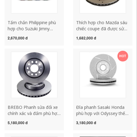
Tấm chắn Philippine phù
Thích hợp cho Mazda sáu
hợp cho Suzuki Jimny
chiếc coupe đã được sửa
Tianyu SX4 Shangyue Feng
đổi với ngựa M6 cũ đục lỗ,
2,670,000 đ
1,682,000 đ
Speed ​​​​Wing Đĩa phanh
sáu ngựa, 6 ngựa, 3 ba
Ingenis Xiaotu đặc biệt
ngựa, 5 xe năm sao, 2 đĩa
phanh phía sau và phía
HOT
trước
BREBO Phanh sửa đổi xe
Đĩa phanh Sasaki Honda
chính xác và đấm phù hợp
phù hợp với Odyssey thế
cho BMW 3 Series
hệ bảy mươi tám mươi
5,180,000 đ
3,180,000 đ
Mercedes -Benz C -Class
chín mươi Accord Civic CR-
Audi Volkswagen Porsche
V phù hợp với nâng cấp