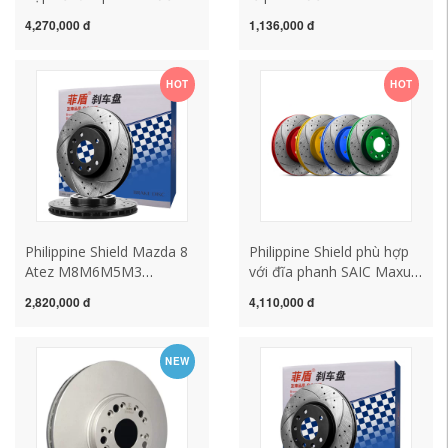
và sau của Hyundai Yazun
mới GK5 concept S1 Ge
4,270,000 đ
1,136,000 đ
Huiyi H1 Equus Junjue
Rui Jing Rui đĩa phanh sau
Genesis Coupe
và trước
HOT
HOT
Philippine Shield Mazda 8
Philippine Shield phù hợp
Atez M8M6M5M3
với đĩa phanh SAIC Maxus
Angkesela CX5 Ma 6 Ma 6
D90 T60 T70 G20 được
2,820,000 đ
4,110,000 đ
Rui Wing Đĩa phanh sau và
sửa đổi và đục lỗ đĩa
trước
phanh bánh trước nâng
cấp
NEW