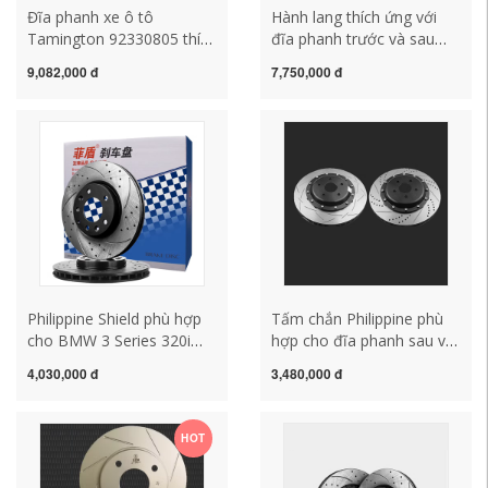
Đĩa phanh xe ô tô
Hành lang thích ứng với
Tamington 92330805 thích
đĩa phanh trước và sau
hợp cho Mercedes-Benz
của Cadillac Escalade,
9,082,000 đ
7,750,000 đ
C-Class E-Class
Acura MDX, Acura và
C180CE200 bánh trước 1
Tesla
đôi đĩa nhỏ
Philippine Shield phù hợp
Tấm chắn Philippine phù
cho BMW 3 Series 320i
hợp cho đĩa phanh sau và
325 318I 316 328 330 X1
trước của Mercedes-Benz
4,030,000 đ
3,480,000 đ
Z4 đĩa phanh trước bánh
B-class B200 B180 B260
sau
A-class A200 A180 A160
HOT