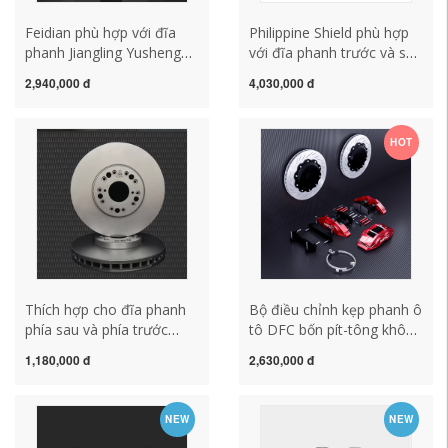
Feidian phù hợp với đĩa
Philippine Shield phù hợp
phanh Jiangling Yusheng
với đĩa phanh trước và sau
S350 Yusheng S330 Yuhu
Volvo XC60 XC90 V60 V90
2,940,000 đ
4,030,000 đ
Tiger cải tiến đĩa phanh
S40 S80 S90 S60L
bánh trước và bánh sau
đục lỗ
HOT
Thích hợp cho đĩa phanh
Bộ điều chỉnh kẹp phanh ô
phía sau và phía trước
tô DFC bốn pít-tông không
Zotye T600 coupe SR7
có mặt bích siêu mỏng nội
1,180,000 đ
2,630,000 đ
T800 Damai Hanteng X7
địa
X5 S Junma S70
NEW
NEW