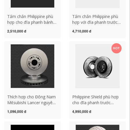
Tấm chắn Philippine phù
Tấm chắn Philippine phù
hợp cho đĩa phanh bánh
hợp với đĩa phanh trước
trước và bánh sau của
và sau của Volkswagen
2,510,000 đ
4,710,000 đ
Chevrolet New Cruze
Touareg Phaeton EOS
Chuangku Covos cũ Jing
Metweir Kai Luwei Hui On
Cheng Malibu XL
Touron
HOT
Thích hợp cho Đông Nam
Philippine Shield phù hợp
Mitsubishi Lancer nguyên
cho đĩa phanh trước
bản đục lỗ Đông Nam
Mercedes-Benz Viano
1,096,000 đ
4,990,000 đ
Lingyue V3 sửa đổi đĩa
R320R350 Sprinter R300
phanh sau và trước
Vito V260 và đĩa sửa đổi
Lingshuai cũ Lingshuai
bánh sau