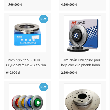
Maxus E FC V80 E G10
pít-tông phù hợp với
1,766,000 đ
4,590,000 đ
PLUS Dongfeng Yufeng
LOGO tùy chỉnh đặc biệt
Krypton 001
NEW
Thích hợp cho Suzuki
Tấm chắn Philippine phù
Qiyue Swift New Alto đĩa
hợp cho đĩa phanh bánh
phanh trước đĩa phanh
trước và bánh sau của
640,000 đ
2,590,000 đ
trước phanh trước bướm
Chevrolet New Cruze
phía nam Tianhe ban đầu
Chuangku Covos cũ Jing
Cheng Malibu XL
NEW