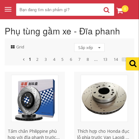
0
Toggle
navigation
Phụ tùng gầm xe - Đĩa phanh
Grid
Sắp xếp
1
...
2
3
4
5
6
7
8
13
14
Tấm chắn Philippine phù
Thích hợp cho Honda đục
hợp với đĩa phanh trước
lỗ phía trước Van Laoidi Fit