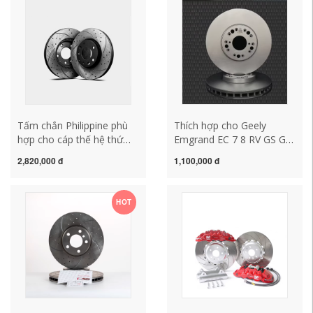
nhà máy ban đầu
Tấm chắn Philippine phù
Thích hợp cho Geely
hợp cho cáp thế hệ thứ
Emgrand EC 7 8 RV GS GL
tám của Hyundai Sonata 8
EV 300 400 triệu mẫu phía
2,820,000 đ
1,100,000 đ
chỗ Yuling Xiang Yuxiang
sau 15 phía trước 18 đĩa
Festa sửa đổi đĩa phanh
phanh
trước và sau
HOT