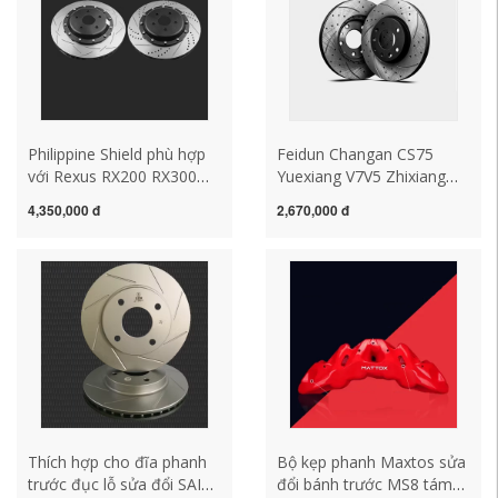
Philippine Shield phù hợp
Feidun Changan CS75
với Rexus RX200 RX300
Yuexiang V7V5 Zhixiang
RX270 Lingzhi RX450
CX70 Zhishang XT Yidong
4,350,000 đ
2,670,000 đ
RX350 trước khi đĩa phanh
CS35 Ruichen CC Đĩa
phanh sau và trước
Thích hợp cho đĩa phanh
Bộ kẹp phanh Maxtos sửa
trước đục lỗ sửa đổi SAIC
đổi bánh trước MS8 tám