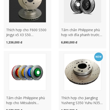
Thích hợp cho F600 S500
Tấm chắn Philippine phù
Jingyi x5 X3 S50
hợp với đĩa phanh trước
Fengguang 330S 360 370
và sau của Mercedes-
1,336,000 đ
6,890,000 đ
580 đĩa phanh phía sau và
Benz AMG E43 E63 C63
phía trước
C43 CLA45
NEW
Tấm chắn Philippine phù
Thích hợp cho Jiangling
hợp cho Mitsubishi
Yusheng S350 Yuhu N350
Wingshen Outlander,
Landwind X2 X5 X6 X7 X8