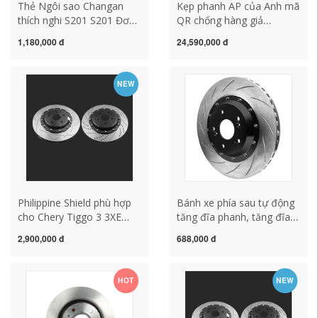
Thẻ Ngôi sao Changan
Kẹp phanh AP của Anh mã
thích nghi S201 S201 Đơn
QR chống hàng giả
xe tải nhỏ Truy cập vào
AP8520/8530/9560/9540/9665
1,180,000 đ
24,590,000 đ
mặt trước và phía sau đĩa
phanh D201
NEW
Philippine Shield phù hợp
Bánh xe phía sau tự động
cho Chery Tiggo 3 3XE
tăng đĩa phanh, tăng đĩa
Tiggo 5 5X New Tiggo 7 8
biến đổi đĩa AP Brebo Disc
2,900,000 đ
688,000 đ
đĩa phanh trước đục lỗ và
đĩa phanh bánh sau
HOT
NEW