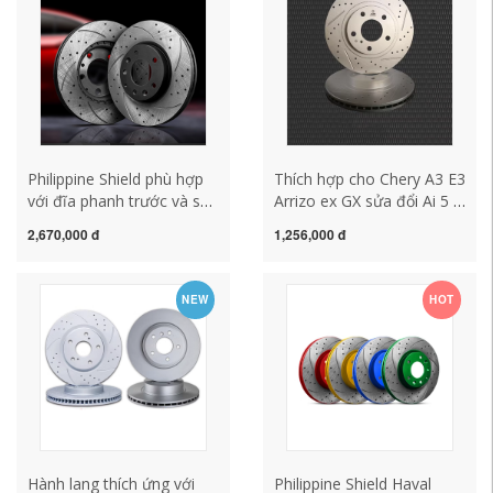
Philippine Shield phù hợp
Thích hợp cho Chery A3 E3
với đĩa phanh trước và sau
Arrizo ex GX sửa đổi Ai 5 7
Brilliance Old China
M7 Kai Rui K50k60 đĩa
2,670,000 đ
1,256,000 đ
Junjiezun Chikubao H530
phanh phía sau và phía
China V3V5H3
trước
NEW
HOT
Hành lang thích ứng với
Philippine Shield Haval