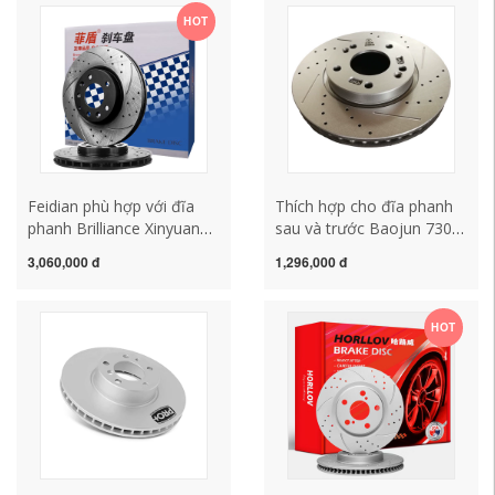
HOT
Feidian phù hợp với đĩa
Thích hợp cho đĩa phanh
phanh Brilliance Xinyuan
sau và trước Baojun 730
Sway X7 SWM Sway X3
510 310 W 630 610 560
3,060,000 đ
1,296,000 đ
sửa đổi đĩa phanh bánh
RM5 330 360 530
trước và bánh sau
HOT