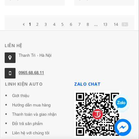
Sea View Panda GC7 đĩa
dập đứt
phanh phía sau và phía
trước
1
...
2
3
4
5
6
7
8
13
14
LIÊN HỆ
Thanh Trì - Hà Nội
0965.68.68.11
LINH KIỆN AUTO
ZALO CHAT
Giới thiệu
Hướng dẫn mua hàng
Thanh toán và giao nhận
Đổi trả sản phẩm
Liên hệ với chúng tôi