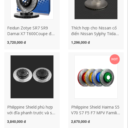
Feidun Zotye SR7 SR9
Thích hợp cho Nissan cổ
Damai X7 T600Coupe đục
điển Nissan Sylphy Tiida
lỗ T800 cải tiến đĩa phanh
Tiida Liwei Chim Xanh
3,720,000 đ
1,296,000 đ
trước sau T700
Junyi nắng cũ đĩa phanh
sau và trước mới
HOT
Philippine Shield phù hợp
Philippine Shield Haima S5
với đĩa phanh trước và sau
V70 S7 F5 F7 MPV Familia
của Hyundai New Shengda
M5M6M8 Đĩa phanh đĩa
3,840,000 đ
2,670,000 đ
Vilax Ge Yuesuo 99 Sonata
phía sau và phía trước