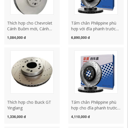
Thích hợp cho Chevrolet
Tấm chắn Philippine phù
Cánh Buồm mới, Cánh
hợp với đĩa phanh trước
Buồm cũ 2 Lefeng 1.4
cải tiến của Porsche
1,084,000 đ
6,890,000 đ
Lechi Avio RV Spark đĩa
Cayman Boxster
phanh trước
Panamera Caman
Thích hợp cho Buick GT
Tấm chắn Philippine phù
Yinglang
hợp cho đĩa phanh trước
và sau của Mercedes-
1,336,000 đ
4,110,000 đ
Benz C200L C180 C260 E-
class E300 E260 E200L