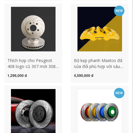
10 thế hệ thứ 10
Knight
NEW
Thích hợp cho Peugeot
Bộ kẹp phanh Maxtos đã
408 logo cũ 307 mới 308
sửa đổi phù hợp với sáu
Citroen C4L Triumph
pít-tông MS6 cho BMW 3
1,296,000 đ
4,590,000 đ
Sienna Sega sửa đổi đĩa
series Audi Accord có thể
phanh trước
được tùy chỉnh LOGO
NEW