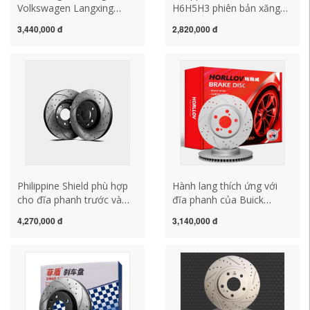
Volkswagen Langxing
H6H5H3 phiên bản xăng
Bora Lavida polo Jetta mới
và diesel Harvard CUV
3,440,000 đ
2,820,000 đ
Đĩa phanh Santana Haona
Great Wall C50 Jiayu V80
Beetle mới
đĩa phanh trước đĩa bánh
sau
Philippine Shield phù hợp
Hành lang thích ứng với
cho đĩa phanh trước và
đĩa phanh của Buick
sau của Lexus RX200
Yinglang Weilang Kaiyue
4,270,000 đ
3,140,000 đ
RX300 RX270 Lexus RX450
cũ Regal mẫu cũ GL8
RX350
Encore GL6