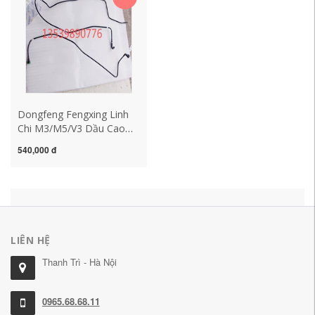
Dongfeng Fengxing Linh
Chi M3/M5/V3 Dầu Cao
Cấp Ống Dẫn Vào Trở Lại
540,000 đ
Bình Carbon Phun Nhiên
Liệu Ống xe Ô Tô (Mẫu
2017-2019
LIÊN HỆ
Thanh Trì - Hà Nội
0965.68.68.11