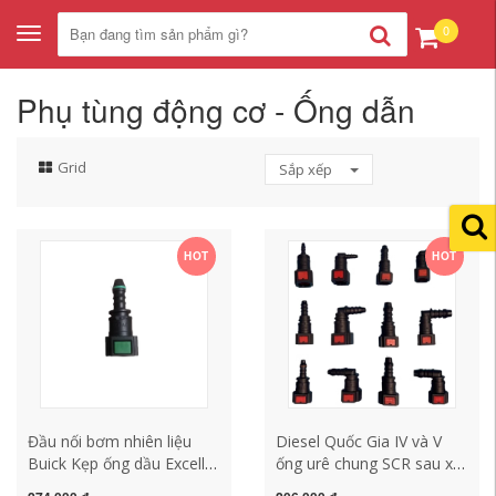
0
Toggle
navigation
Phụ tùng động cơ - Ống dẫn
Grid
Sắp xếp
HOT
HOT
Đầu nối bơm nhiên liệu
Diesel Quốc Gia IV và V
Buick Kẹp ống dầu Excelle
ống urê chung SCR sau xử
Regal LaCrosse phích cắm
lý ống nhiên liệu cắm