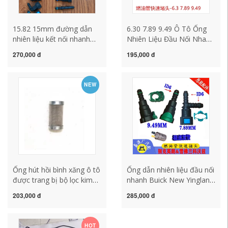
15.82 15mm đường dẫn
6.30 7.89 9.49 Ô Tô Ống
nhiên liệu kết nối nhanh
Nhiên Liệu Đầu Nối Nhanh
nút nhựa hai mặt kích
Cắm Bơm Dầu Lọc Đổi
270,000 đ
195,000 đ
thước lớn dòng dầu xe
Tee Ống Cói
khóa đặc biệt
NEW
Ống hút hồi bình xăng ô tô
Ống dẫn nhiên liệu đầu nối
được trang bị bộ lọc kim
nhanh Buick New Yinglang
loại, bộ lọc sắt bình xăng
xe phần tử lọc lọc
203,000 đ
285,000 đ
sửa đổi, thanh bình xăng
Chevrolet Cowarts snap-
ống hút
on bơm xăng
HOT