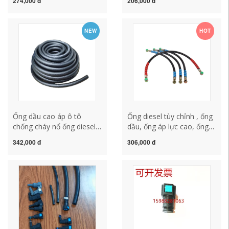
274,000 đ
206,000 đ
ống dầu ba chiều Phụ tùng
nhanh xe bơm nhanh ống
ô tô Chevrolet
nữ bán hàng trực tiếp
NEW
HOT
Ống dầu cao áp ô tô
Ống diesel tùy chỉnh , ống
chống cháy nổ ống diesel
dầu, ống áp lực cao, ống
ống xăng 6/8/10mm ống
nhiên liệu chịu nhiệt độ
342,000 đ
306,000 đ
nhiên liệu chịu nhiệt độ,
cao và thấp, ống dầu động
chịu áp lực và chịu dầu 15
cơ diesel, ống dẫn dầu xe
mét
tải