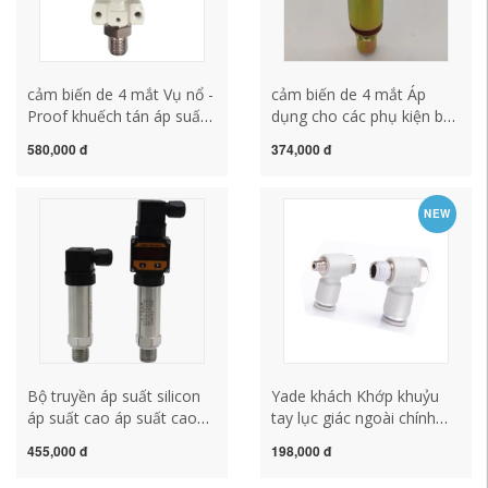
cảm biến de 4 mắt Vụ nổ -
cảm biến de 4 mắt Áp
Proof khuếch tán áp suất
dụng cho các phụ kiện ban
silicon cảm biến áp suất
đầu của ô tô Shaanxi cảm
580,000 đ
374,000 đ
áp suất thủy lực thủy lực
biến 4 mắt
áp suất thủy lực áp suất
khí 2088 Loại búa cảm
NEW
biến 6 mắt steelmate
Bộ truyền áp suất silicon
Yade khách Khớp khuỷu
áp suất cao áp suất cao
tay lục giác ngoài chính
cảm biến 6 mắt steelmate
hãng chính hãng
455,000 đ
198,000 đ
PH4PH6PH8PH10PH12-
M5 01 02 03 04 cảm biến