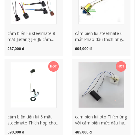
cảm biến lùi steelmate 8
cảm biến lùi steelmate 6
mắt Jiefang JH6J6 cảm
mắt Phao dầu thích ứng
biến đèn pha đèn pha
với cảm biến độ lệch bình
287,000 đ
604,000 đ
sương mù phích cắm đuôi
xăng Mitsubishi Cheetah
đèn dầu phao công tắc áp
Raiders Black King Kong
suất phích cắm 23457
Q6V31V32V33V43CS6 cảm
HOT
HOT
chân cắm cảm biến lùi
biến lùi zestech
không dây
cảm biến tiến lùi 6 mắt
cam bien lui oto Thích ứng
steelmate Thích hợp cho
với cảm biến mức dầu hai
Komatsu PC120 / 200/270
van Jetta cũ nhiên liệu
590,000 đ
485,000 đ
/ 360-6-7-8 cảm biến mức
phao bơm xăng lượng dầu