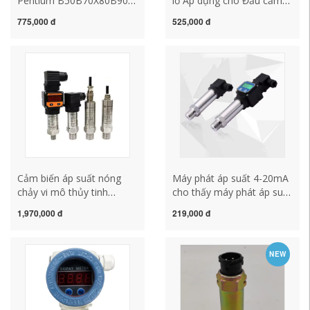
Pentium B50B70X80B90
lỗ Áp dụng cho Đầu cắm
Ma Liu M6 phao bình xăng
cảm biến nhiệt độ nước
775,000 đ
525,000 đ
xe phao cảm biến mức
trên xe hơi Zunchi 2.0
nhiên liệu cảm biến lùi 8
4G63 Marelli system 2.0
mắt
cũ của Trung Quốc cảm
biến lùi steelmate 6 mắt
Cảm biến áp suất nóng
Máy phát áp suất 4-20mA
chảy vi mô thủy tinh
cho thấy máy phát áp suất
HDP500W máy xây dựng
chính xác cao cảm biến áp
1,970,000 đ
219,000 đ
phanh xe chống sốc và
suất silicon khuếch tán
chống quá tải cảm biến lùi
cảm biến lùi 6 mắt
loại nào tốt
NEW