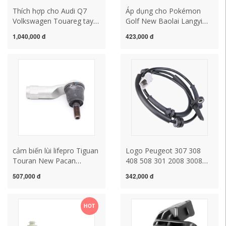
Thích hợp cho Audi Q7
Áp dụng cho Pokémon
Volkswagen Touareg tay
Golf New Baolai Langyi
đòn Porsche cayenne
điều khiển cánh tay treo
1,040,000 đ
423,000 đ
Panamera tay đòn trên và
trên đầu bóng đầu bóng
dưới cánh tay hỗ trợ cánh
Tiêu đề Bóng ngang đầu
tay tam giác cảm biến tiến
Ball cảm biến lùi vios
lùi 6 mắt steelmate
cảm biến lùi lifepro Tiguan
Logo Peugeot 307 308
Touran New Pacan
408 508 301 2008 3008
Magotan CC Octavia Hao
207 Cảm biến ABS vạch
507,000 đ
342,000 đ
Rui Direction Machine
tốc độ bánh xe cảm biến
Tipping bên ngoài đầu
lùi xe i10 không kêu
bóng đến nhà máy ban
HOT
đầu cảm biến lùi loại nào
tốt