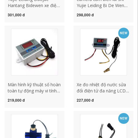
Hantang Bidewen xe điện
Yujie Leiding Bi De Wen
bơm chân không phanh
Bao Road Dahan Tang Jin
301,000 đ
298,000 đ
trợ lực cảm biến công tắc
Peng Hongri xe điện cảm
áp suất lắp cảm biến lùi
biến chân không công tắc
áp suất cách gắn cảm biến
NEW
lùi
Màn hình kỹ thuật số hoàn
Xe đo nhiệt độ nước sửa
toàn tự động máy vi tính
đổi điện tử đa năng LCD
thông minh điều hòa
màn hình hiển thị kỹ thuật
219,000 đ
227,000 đ
không khí ô tô điều khiển
số thông minh có thể điều
nhiệt độ công tắc điều
chỉnh quạt điều khiển nhiệt
khiển cảm biến nhiệt độ
độ nhạc cụ cảm biến cảm
NEW
nước điều chỉnh nhiệt độ
biến lùi loại nào tốt
cảm biến lùi vios