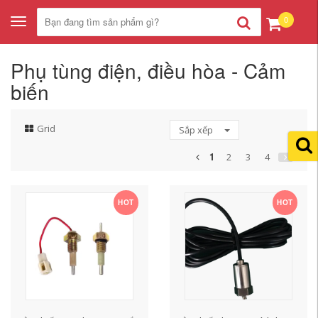
0
Toggle
navigation
Phụ tùng điện, điều hòa - Cảm
biến
Grid
Sắp xếp
1
2
3
4
HOT
HOT