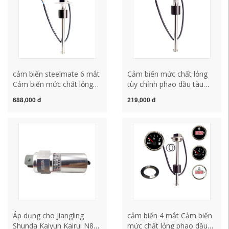
xe ô tô
cảm biến steelmate 6 mắt
Cảm biến mức chất lỏng
Cảm biến mức chất lỏng
tùy chỉnh phao dầu tàu
phao dầu tàu cao tốc kỹ
cao tốc kỹ thuật ô tô sửa
688,000 đ
219,000 đ
thuật ô tô sửa đổi mức
đổi mực dầu mực nước
dầu bồn chứa nước bồn
bình nước cảm biến lượng
chứa dầu đồng hồ đo mực
dầu bình nhiên liệu giá
nước đồng hồ đo dầu phổ
cảm biến lùi xe ô tô
quát cách kiểm tra cảm
biến lùi
Áp dụng cho Jiangling
cảm biến 4 mắt Cảm biến
Shunda Kaiyun Kairui N800
mức chất lỏng phao dầu