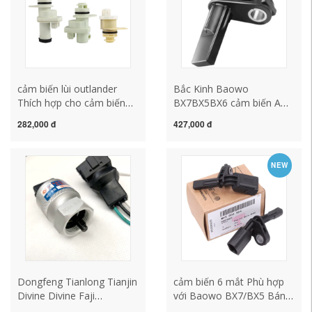
cảm biến lùi outlander
Bắc Kinh Baowo
Thích hợp cho cảm biến
BX7BX5BX6 cảm biến ABS
tốc độ bánh xe Elysee
nguyên bản Bánh xe tốc
282,000 đ
427,000 đ
Fukang tốc độ xe cảm biến
độ xe phía trước và bánh
tốc độ bánh xe bằng tay tự
sau, ổ đĩa bốn bánh xe
động cảm biến tiến lùi 6
bốn bánh xe hai bánh cảm
NEW
mắt steelmate cảm biến
biến 6 mắt
trước steelmate
Dongfeng Tianlong Tianjin
cảm biến 6 mắt Phù hợp
Divine Divine Faji
với Baowo BX7/BX5 Bánh
Transmission Terminal
trước và phía sau cảm