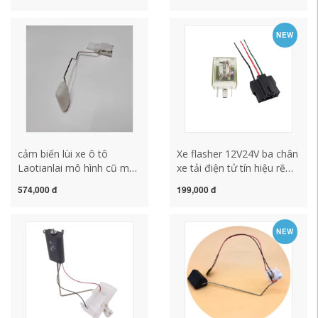
dầu bồn chứa dầu diesel
2V đối tác trôi dầu Spring
cảm biến phao dầu lắp
avant-garde lắp cảm biến
NEW
cảm biến lùi cho kia
lùi
morning
cảm biến lùi xe ô tô
Xe flasher 12V24V ba chân
Laotianlai mô hình cũ mới
xe tải điện tử tín hiệu rẽ
Xuanyi Liwei Junyi Tiida
đôi đèn flash tiếp sức đèn
574,000 đ
199,000 đ
Yida cảm biến đo nhiên
LED sửa đổi loại phổ
liệu bình xăng phao phao
thông cảm biến lùi
xăng lắp cảm biến lùi cho
NEW
kia morning