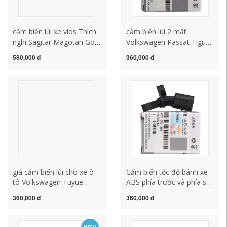
cảm biến lùi xe vios Thích
cảm biến lùi 2 mắt
nghi Sagitar Magotan Golf
Volkswagen Passat Tiguan
6 Tour Touramatic Passat
CC Touran Octavia Sagitar
580,000 đ
360,000 đ
ABS ABS Tốc độ Tốc độ
Golf Magotan phía trước
Nhà máy sản xuất lắp cảm
và phía sau ABS cảm biến
biến lùi cho kia morning
tốc độ bánh xe chính hãng
xuất xưởng cảm biến lùi
không khoan lỗ
giá cảm biến lùi cho xe ô
Cảm biến tốc độ bánh xe
tô Volkswagen Tuyue
ABS phía trước và phía sau
Tuangtu Armor Tanyue
của Volkswagen POLO
360,000 đ
360,000 đ
Tange Lavida plus cao 7
Xindong Santana Xinrui
Lingdu ABS tốc độ bánh xe
Jetta Fabia xuất xưởng
cảm biến tốc độ bánh xe
nguyên bản cảm biến lui