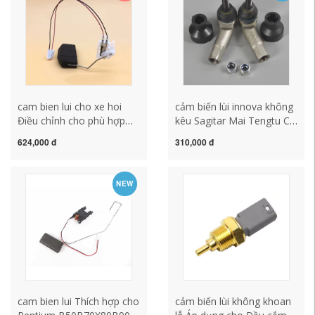
cam bien lui cho xe hoi
cảm biến lùi innova không
Điều chỉnh cho phù hợp
kêu Sagitar Mai Tengtu CC
với Accord Civic Odyssey
Golf 6 Octavia HAORUI
624,000 đ
310,000 đ
thế hệ thứ tám bạch kim
Sức mạnh nguyên bản bên
Rui Ling đã gửi cảm biến
ngoài Bóng đầu Quả bóng
đo dầu nổi trên bình xăng
Tội nghiệp cảm biến lùi
NEW
CRV độ cảm biến lùi
không dây
cam bien lui Thích hợp cho
cảm biến lùi không khoan