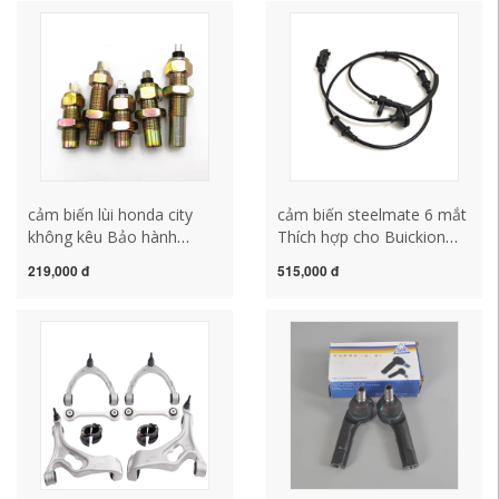
lùi 4 mắt
cảm biến lùi honda city
cảm biến steelmate 6 mắt
không kêu Bảo hành
Thích hợp cho Buickion
Guangdong phù hợp cho
Konacori ABS cảm biến
219,000 đ
515,000 đ
Dongfeng 153 Shuangqiao
Tốc độ xe cảm biến Tốc
Daewoo 6108 Cảm biến
độ bánh xe Tốc độ bộ cảm
máy đo tốc độ xe 3846N-
biến lùi xe ô tô
010 camera cảm biến lùi