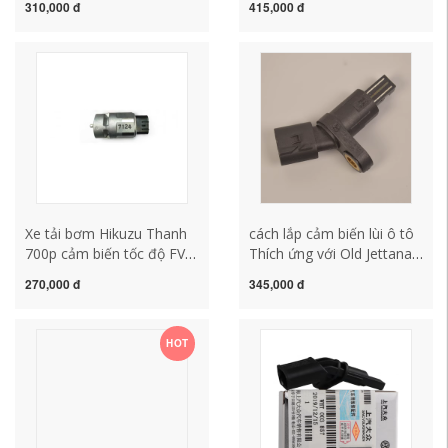
310,000 đ
415,000 đ
Terminal Mileage cảm
biến ABS Tốc độ xe/tốc
biến cảm biến Tốc độ
độ/bánh xe cảm biến cảm
động cơ lắp cảm biến lùi
biến dây cảm biến dây
cho xe ô tô
cảm biến lùi xe ô tô
Xe tải bơm Hikuzu Thanh
cách lắp cảm biến lùi ô tô
700p cảm biến tốc độ FVR
Thích ứng với Old Jettana
cảm biến đồng hồ cảm
Santana Classic Langya
270,000 đ
345,000 đ
biến cảm biến cảm biến
Golf 4 Pusan ​​ABS cảm
cảm biến lùi xe i10 không
biến cảm biến phanh
kêu
phanh cảm biến lùi giá
HOT