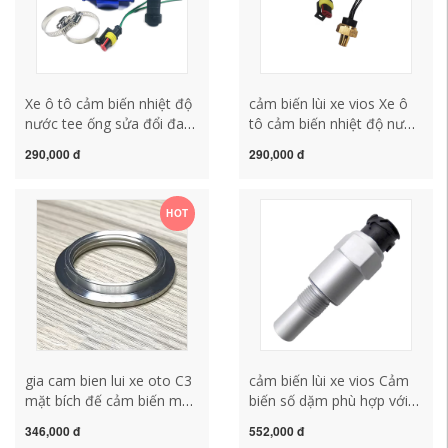
Xe ô tô cảm biến nhiệt độ
cảm biến lùi xe vios Xe ô
nước tee ống sửa đổi đa
tô cảm biến nhiệt độ nước
năng bình nước quạt điều
sửa đổi bình nước làm mát
290,000 đ
290,000 đ
khiển nhiệt độ công tắc
quạt điện tử điều khiển
điều khiển đầu dò cảm
nhiệt độ công tắc nhiệt
ứng cắm giá lắp cảm biến
điều khiển nhiệt độ cảm
HOT
lùi
biến lùi xe i10 không kêu
gia cam bien lui xe oto C3
cảm biến lùi xe vios Cảm
mặt bích đế cảm biến mức
biến số dặm phù hợp với
chất lỏng phao dầu bể
Oman ETX GTL Truck Mã
346,000 đ
552,000 đ
chứa nước mức dầu mực
theo dõi tốc độ