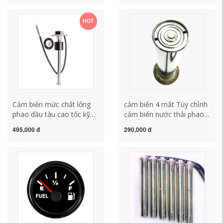
nước chủ đề sửa đổi xe 1
H0381020001A0 lắp cảm
1/4 cảm biến lùi xe ô tô
biến lùi loại nào tốt
HOT
Cảm biến mức chất lỏng
cảm biến 4 mắt Tùy chỉnh
phao dầu tàu cao tốc kỹ
cảm biến nước thải phao
thuật ô tô sửa đổi mực
mực nước phao dầu cảm
495,000 đ
290,000 đ
nước mực nước bình chứa
biến nước thải phao dầu
nhiên liệu cảm biến lượng
có thể tháo rời mô hình
dầu phổ thông cảm biến
làm sạch cảm biến lùi 6
lùi steelmate 4 mắt
mắt