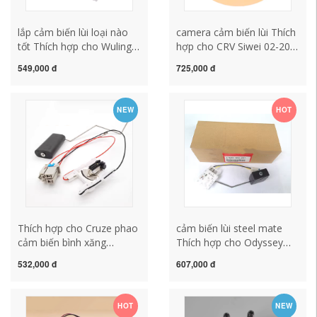
lắp cảm biến lùi loại nào
camera cảm biến lùi Thích
tốt Thích hợp cho Wuling
hợp cho CRV Siwei 02-20
Light 6371 6376 6400
2.0 / 2.4 cảm biến báo
549,000 đ
725,000 đ
xăng phao đèn cảm biến
mức dầu phao xăng gắn
mức dầu thùng nhiên liệu
cảm biến lùi
cảm ứng xăng cảm biến lui
NEW
HOT
oto
Thích hợp cho Cruze phao
cảm biến lùi steel mate
cảm biến bình xăng
Thích hợp cho Odyssey
Yinglang mới Regal
Accord CRV Fit Civic
532,000 đ
607,000 đ
LaCrosse máy bơm xăng
Fengfan thùng nhiên liệu
dầu cảm biến đo mức dầu
xăng dầu máy đo mức
cảm biến lùi honda city
nhiên liệu cảm ứng cảm
HOT
NEW
không kêu
biến lùi zestech