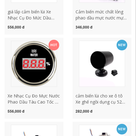
giá lắp cảm biến lùi Xe
Cảm biến mức chất lỏng
Nhạc Cụ Đo Mức Dầu
phao dầu mực nước mực
Nhiên Liệu Đồng Hồ Xăng
nước bình chứa nước bồn
556,000 đ
346,000 đ
Đồng Hồ Đo Dầu Mức
chứa dầu nước thải bể bơi
Chất Lỏng Phao Dầu Đổi
sửa đổi xe mô hình làm
Tàu Cao Tốc 12V24V Đa
sạch phổ quát có thể tháo
HOT
NEW
Năng cảm biến lùi oto
rời cảm biến lùi
Xe Nhạc Cụ Đo Mực Nước
cảm biến lùi cho xe ô tô
Phao Dầu Tàu Cao Tốc RV
Xe ghế ngồi dụng cụ 52
Đổi Xe Máy Móc Kỹ Thuật
mét ghế đồng hồ nhỏ mực
556,000 đ
282,000 đ
12V24V Đa Năng Đồng Hồ
nước đo mức dầu ghế RV
Nước mắt cảm biến lùi
sửa đổi xe máy móc nông
nghiệp máy móc kỹ thuật
NEW
phổ thông giá cảm biến lùi