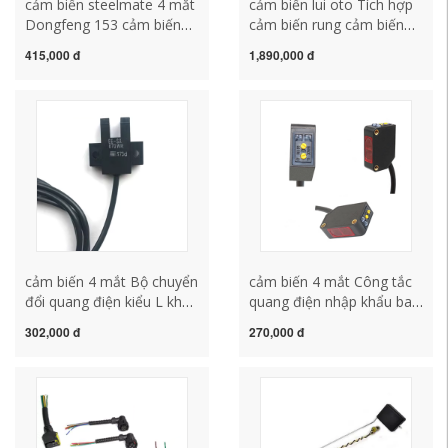
cảm biến steelmate 4 mắt
cảm biến lui oto Tích hợp
Dongfeng 153 cảm biến
cảm biến rung cảm biến
mực nước báo động 153
nền kinh tế MEMS 4-20MA
415,000 đ
1,890,000 đ
xe tải màu tím bồn nước
Transforter Transforter
phụ cảm ứng phích cắm
Fanwalk Máy đo rung
cảm ứng báo động nhiệt
động nước bộ cảm biến lùi
độ nước cảm biến va
xe ô tô
chạm steelmate
cảm biến 4 mắt Bộ chuyển
cảm biến 4 mắt Công tắc
đổi quang điện kiểu L khe
quang điện nhập khẩu ban
U EE-SX672-WR / 671 /
đầu E3Z-D61 D62 D82
302,000 đ
270,000 đ
670A / 3 / SX674P-WR
R61 R81 T61 LS61LS81
Cảm biến giới hạn cảm
Cảm biến cảm biến lùi giá
ứng gắn cảm biến lùi