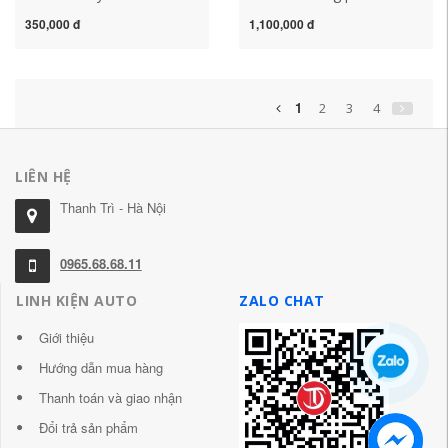
Mileage cảm biến cảm
tàu cao tốc kỹ thuật ô tô
350,000 đ
1,100,000 đ
biến Tốc độ cảm biến xe
sửa đổi mực nước mực
độ cảm biến lùi
nước bình chứa nhiên liệu
cảm biến lượng dầu phổ
thông mắt cảm biến lùi
1
2
3
4
LIÊN HỆ
Thanh Trì - Hà Nội
0965.68.68.11
LINH KIỆN AUTO
ZALO CHAT
Giới thiệu
Hướng dẫn mua hàng
Thanh toán và giao nhận
Đổi trả sản phẩm