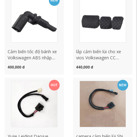
NEW
cảm biến lùi không dây
oto
Cảm biến tốc độ bánh xe
lắp cảm biến lùi cho xe
Volkswagen ABS nhập
vios Volkswagen CC
khẩu Porsche SAIC
Passat Tiguan Touran
400,000 đ
440,000 đ
Volkswagen Skoda FAW
Magotan Sagitar Octavia
nguyên bản tại nhà máy
Golf Q3 chân phanh cao
cảm biến lùi không dây
su chống trượt cảm biến
HOT
NEW
lùi trên ô tô
Yujie Leiding Daojue
camera cảm biến lùi Shi