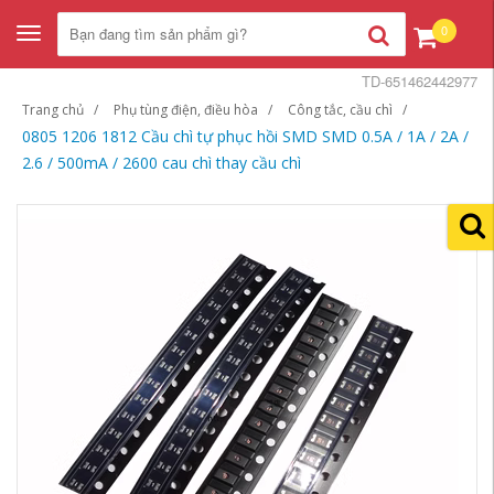
0
Toggle
navigation
TD-651462442977
Trang chủ
Phụ tùng điện, điều hòa
Công tắc, cầu chì
0805 1206 1812 Cầu chì tự phục hồi SMD SMD 0.5A / 1A / 2A /
2.6 / 500mA / 2600 cau chì thay cầu chì