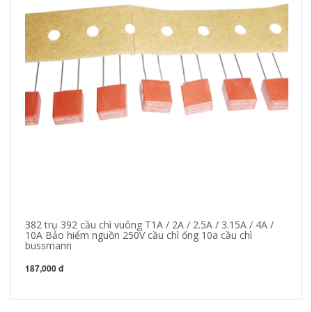
382 trụ 392 cầu chì vuông T1A / 2A / 2.5A / 3.15A / 4A /
cầ
10A Bảo hiểm nguồn 250V cầu chì ống 10a cầu chì
cắ
bussmann
cầ
187,000 đ
18