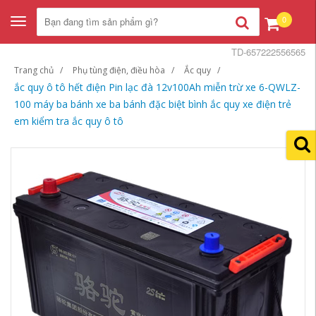
0
Toggle
navigation
TD-657222556565
Trang chủ
Phụ tùng điện, điều hòa
Ắc quy
ắc quy ô tô hết điện Pin lạc đà 12v100Ah miễn trừ xe 6-QWLZ-
100 máy ba bánh xe ba bánh đặc biệt bình ắc quy xe điện trẻ
em kiểm tra ắc quy ô tô