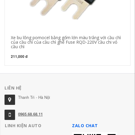
Xe bu lông pomocel bằng gốm lớn màu trắng với cầu chì
Th
của cầu chì của cầu chì ghế Fuse RQD-220V cầu chi vỏ
GS
cầu chì
xe
211,000 đ
76
LIÊN HỆ
Thanh Trì - Hà Nội
0965.68.68.11
LINH KIỆN AUTO
ZALO CHAT