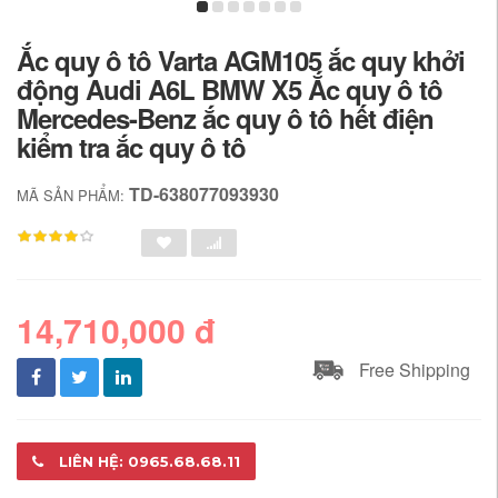
Ắc quy ô tô Varta AGM105 ắc quy khởi
động Audi A6L BMW X5 Ắc ​​quy ô tô
Mercedes-Benz ắc quy ô tô hết điện
kiểm tra ắc quy ô tô
TD-638077093930
MÃ SẢN PHẨM:
14,710,000 đ
Free Shipping
LIÊN HỆ: 0965.68.68.11