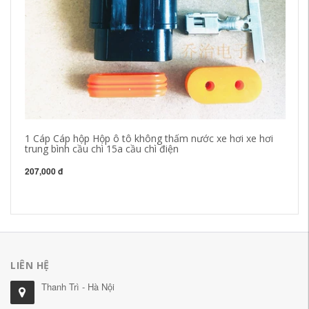
1 Cáp Cáp hộp Hộp ô tô không thấm nước xe hơi xe hơi
trung bình cầu chì 15a cầu chì điện
Xe
30
207,000 đ
27
LIÊN HỆ
Thanh Trì - Hà Nội