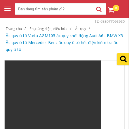
0
Toggle
navigation
TD-638077093930
Trang chủ
Phụ tùng điện, điều hòa
Ắc quy
Ắc quy ô tô Varta AGM105 ắc quy khởi động Audi A6L BMW X5
Ắc ​​quy ô tô Mercedes-Benz ắc quy ô tô hết điện kiểm tra ắc
quy ô tô