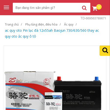
0
Toggle
navigation
TD-669563789671
Trang chủ
Phụ tùng điện, điều hòa
Ắc quy
ac quy oto Pin lạc đà 12v55ah Baojun 730/630/560 thay ac
quy oto ắc quy ô tô