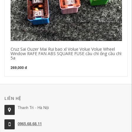
Cruz Sai Ouzer Mai Rui bao xl Volue Volue Volue Wheel
Xe
Window RAFE FAN ABS SQUARE FUSE cầu chì ống cầu chì
AN
5a
o
269,000 đ
18
LIÊN HỆ
Thanh Trì - Hà Nội
0965.68.68.11