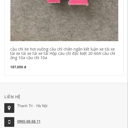
cầu chì Xe hơi vuông cầu chì chân ngắn kết luận xe tải xe
Di
tải xe tải xe tải xe tải Hộp cầu chì đặc biệt 20-60A cầu chì
58
ống 10a cầu chì 10a
28
187,000 đ
LIÊN HỆ
Thanh Trì - Hà Nội
0965.68.68.11