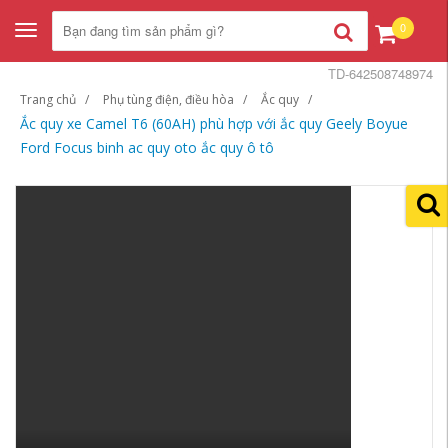
0
Toggle
navigation
TD-642508748974
Trang chủ
Phụ tùng điện, điều hòa
Ắc quy
Ắc quy xe Camel T6 (60AH) phù hợp với ắc quy Geely Boyue
Ford Focus binh ac quy oto ắc quy ô tô