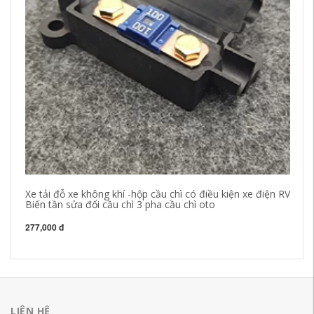
Xe tải đỗ xe không khí -hộp cầu chì có điều kiện xe điện RV
cầ
Biến tần sửa đổi cầu chì 3 pha cầu chì oto
Hộ
hà
277,000 đ
21
LIÊN HỆ