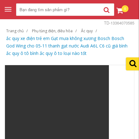
0
Toggle
navigation
TD-13364070585
Trang chủ
Phụ tùng điện, điều hòa
Ắc quy
ắc quy xe điện trẻ em Gạt mưa không xương Bosch Bosch
God Wing cho 05-11 thanh gạt nước Audi A6L C6 cũ giá bình
ắc quy ô tô bình ắc quy ô to loại nào tốt