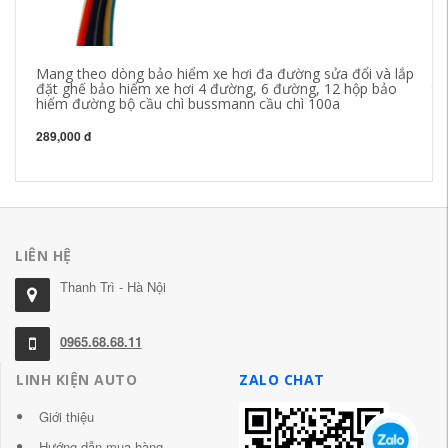
Mang theo dòng bảo hiểm xe hơi đa đường sửa đổi và lắp
1 
đặt ghế bảo hiểm xe hơi 4 đường, 6 đường, 12 hộp bảo
tr
hiểm đường bộ cầu chì bussmann cầu chì 100a
20
289,000 đ
LIÊN HỆ
Thanh Trì - Hà Nội
0965.68.68.11
LINH KIỆN AUTO
ZALO CHAT
Giới thiệu
Hướng dẫn mua hàng