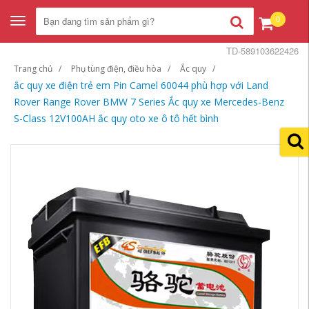
0
Toggle
navigation
TD-589103622426
Trang chủ
Phụ tùng điện, điều hòa
Ắc quy
ắc quy xe điện trẻ em Pin Camel 60044 phù hợp với Land
Rover Range Rover BMW 7 Series Ắc quy xe Mercedes-Benz
S-Class 12V100AH ắc quy oto xe ô tô hết bình