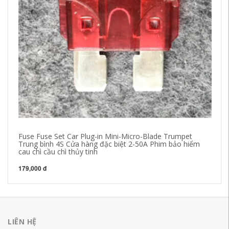
Fuse Fuse Set Car Plug-in Mini-Micro-Blade Trumpet
cầ
Trung bình 4S Cửa hàng đặc biệt 2-50A Phim bảo hiểm
hi
cau chì cầu chì thủy tinh
ch
179,000 đ
27
LIÊN HỆ