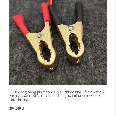
CLIP đồng bằng pin ô tô để điếu thuốc nhẹ Lỗ pin kết nối
Th
pin 12V24V HOÀN THÀNH HIỆU QUẢ ĐIỆN cầu chì 10a
Li
cầu chì 20a
th
294,000 đ
72