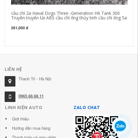
cầu chì 2a Haval Dogs Three -Generation H6 Tank 300
cầ
Truyền truyền tải ABS cầu chì ống thủy tinh cầu chì ống 5a
Mi
đi
261,000 đ
34
LIÊN HỆ
Thanh Trì - Hà Nội
0965.68.68.11
LINH KIỆN AUTO
ZALO CHAT
Giới thiệu
Hướng dẫn mua hàng
Thanh toán và giao nhận