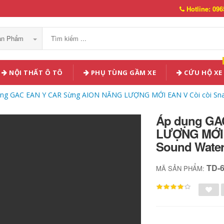
Hotline: 096
Sản Phẩm
NỘI THẤT Ô TÔ
PHỤ TÙNG GẦM XE
CỨU HỘ XE
ng GAC EAN Y CAR Sừng AION NĂNG LƯỢNG MỚI EAN V Còi còi Snail 1
Áp dụng GA
LƯỢNG MỚI EA
Sound Waterp
TD-
MÃ SẢN PHẨM: