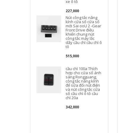
xe ô tô
227,000
Nút công tắc nâng
kính cửa sổ cửa sổ
mới Sai ooU 2 -Gear
Front Drive điều
khiển chung nút
công tắc máy lắc
dây cầu chì cầu chì ô
tô
515,000
cầu chì 100a Thích
hợp cho cửa sổ ánh
sáng Rongguang,
công tắc nâng kính
để sửa đổi nút điện
và nút công tắc cửa
sổ cầu chì ô tô cầu
chì 20a
342,000