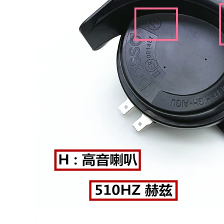
227,000
cầu chì có tác dụng
Thích nghi với
Áp dụng cho cảnh
Mercedes -Benz
quan Golden Cup
Yêu tinh nhỏ Yêu
Sư tử Sư tử Sân
tinh thông minh -Bộ
Cửa sổ Kính bên
lọc điều hòa không
cửa sổ Kính kỹ thuật
khí thông minh -Bộ
Kính cầu chì 30a
lọc không khí điều
công tắc điện ô tô
kiện bảo trì bộ lọc
điều hòa lọc gió
điều hòa ô to toyota
435,000
lọc gió điều hòa
toyota altis
cầu chì Áp dụng cho
Đông Nam Ling
540,000
Shuai Lingyue V3