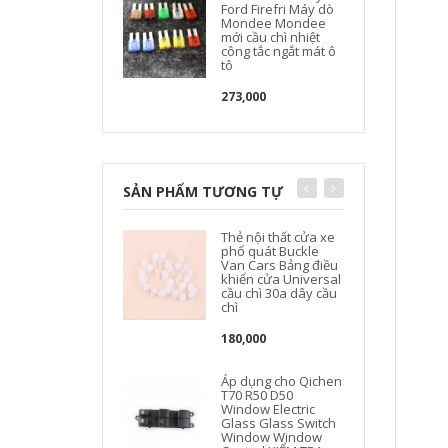
Ford Firefri Máy dò
Mondee Mondee
mới cầu chì nhiệt
công tắc ngắt mát ô
tô
273,000
SẢN PHẨM TƯƠNG TỰ
Thẻ nội thất cửa xe
phổ quát Buckle
Van Cars Bảng điều
khiển cửa Universal
cầu chì 30a dây cầu
chì
180,000
Áp dụng cho Qichen
T70 R50 D50
Window Electric
Glass Glass Switch
Window Window