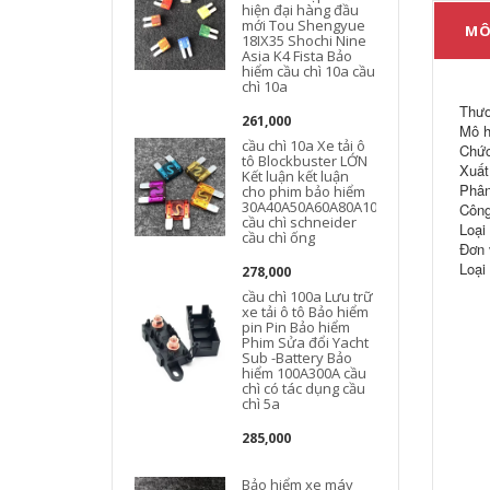
hiện đại hàng đầu
mới Tou Shengyue
MÔ
18IX35 Shochi Nine
Asia K4 Fista Bảo
hiểm cầu chì 10a cầu
chì 10a
c
Thươ
261,000
Mô h
cầu chì 10a Xe tải ô
Chức
tô Blockbuster LỚN
Xuất
Kết luận kết luận
Phân
cho phim bảo hiểm
30A40A50A60A80A100A
Công
cầu chì schneider
Loại 
cầu chì ống
Đơn v
Loại
278,000
cầu chì 100a Lưu trữ
xe tải ô tô Bảo hiểm
pin Pin Bảo hiểm
Phim Sửa đổi Yacht
Sub -Battery Bảo
hiểm 100A300A cầu
chì có tác dụng cầu
chì 5a
t
285,000
Bảo hiểm xe máy