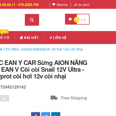
5.68.68.11 - 078.8283.789
Wishlist
So sánh
0
0
Đ
MỚI
 Ô TÔ
BÀI VIẾT
LIÊN HỆ
2V Ultra -Sound Waterprot còi hơi 12v còi nhại
C EAN Y CAR Sừng AION NĂNG
N V Còi còi Snail 12V Ultra -
rot còi hơi 12v còi nhại
672442129142
Free Shipping