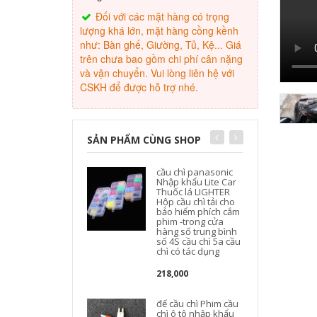
Đối với các mặt hàng có trọng
lượng khá lớn, mặt hàng cồng kềnh
như: Bàn ghế, Giường, Tủ, Kệ... Giá
trên chưa bao gồm chi phí cân nặng
và vận chuyển. Vui lòng liên hệ với
CSKH để được hỗ trợ nhé.
SẢN PHẨM CÙNG SHOP
cầu chì panasonic
Nhập khẩu Lite Car
Thuốc lá LIGHTER
Hộp cầu chì tải cho
bảo hiểm phích cắm
c
phim -trong cửa
hàng số trung bình
số 4S cầu chì 5a cầu
chì có tác dụng
218,000
đế cầu chì Phim cầu
chì ô tô nhập khẩu