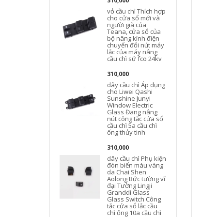
310,000
vỏ cầu chì Thích hợp
cho cửa sổ mới và
L
người già của
Teana, cửa sổ của
bộ nâng kính điện
chuyển đổi nút máy
lắc của máy nâng
cầu chì sứ fco 24kv
310,000
dây cầu chì Áp dụng
cho Liwei Qashi
Sunshine Junyi
Window Electric
Glass Đang nâng
nút công tắc cửa sổ
cầu chì 5a cầu chì
ống thủy tinh
310,000
dây cầu chì Phụ kiện
đón biển màu vàng
da Chai Shen
Aolong Bức tường vĩ
đại Tường Lingji
Granddi Glass
Glass Switch Công
t
tắc cửa sổ lắc cầu
ô
chì ống 10a cầu chì