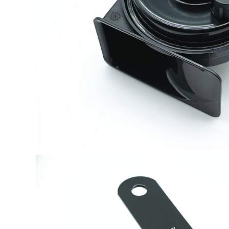
1,690,000
Thích hợp cho người
Hướng dẫn Jeep Fick
hâm mộ Honda Fly
phù hợp, cửa sổ, bộ
Fly cầu chì 5a cầu chì
nâng kính cửa sổ
20a
chuyển đổi cao với
gương chiếu hậu
270,000
thay cầu chì công
Thích hợp cho lắp
tắc ngắt mát ô tô
ráp công tắc nâng
thủy tinh Accord
580,000
Eccord Eccord cầu
Thích nghi Jeep
chì bussmann cầu
Gynefly Freedom
chì 30a
Light Glass Đang
nâng cấp GAC cửa
415,000
sổ xe hạng nhẹ bên
trái và bên phải
phía trước và bên
Thích hợp cho Buick
phải phía trước và
New Lao Kaiyue
bên phải phía trước
bên trái cửa trước
và bên phải cầu chì
Công tắc công tắc
sứ cầu chì 5a
cửa sổ Nút điều
khiển cửa sổ Công
1,690,000
tắc cửa sau cầu chì
panasonic cầu chì
15a
Thích ứng của
Chrysler
304,000
DalongLong Đang
nâng kế Kai Garlon
bên trái cửa Kính