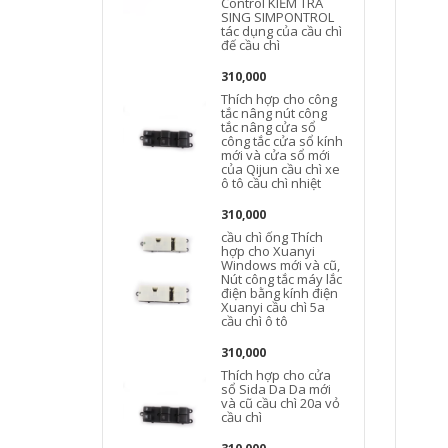
Control KIỂM TRA
SING SIMPONTROL
tác dụng của cầu chì
đế cầu chì
310,000
Thích hợp cho công
tắc nâng nút công
tắc nâng cửa sổ
công tắc cửa sổ kính
mới và cửa sổ mới
của Qijun cầu chì xe
ô tô cầu chì nhiệt
t
310,000
cầu chì ống Thích
hợp cho Xuanyi
Windows mới và cũ,
Nút công tắc máy lắc
điện bằng kính điện
Xuanyi cầu chì 5a
cầu chì ô tô
310,000
Thích hợp cho cửa
sổ Sida Da Da mới
và cũ cầu chì 20a vỏ
cầu chì