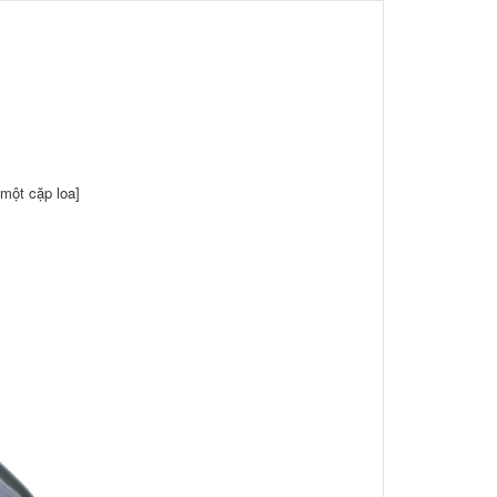
[một cặp loa]