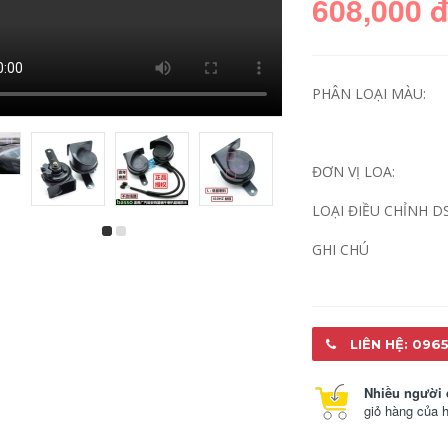
608,000 
PHÂN LOẠI MÀU:
ĐƠN VỊ LOA:
LOẠI ĐIỀU CHỈNH D
dây cầu chì Nhập
cầu chì 100a Dòng
GHI CHÚ
cảnh Jeep Wrangler
sửa đổi động cơ
Hướng dẫn tự động
Hộp cầu chì lớn Line
nâng thuốc lá đế
Line Line Nylon Bảo
ầu chì cầu chì
hiểm SOCKED
panasonic
20A30A100A cầu chì
20a tác dụng của
cầu chì
342,000
LIÊN HỆ: 0965
202,000
Động cơ lớn lớn -
Nhiều người 
Scale Kết luận hộp
giỏ hàng của 
Nylon Kháng Nylon
cầu chì xe ô tô Xe
Nylon Chèn cao cấp
tải, pin sửa đổi RV
Bảo hiểm LỚN
Fork Bolt Bolt