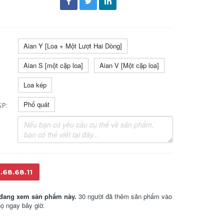
đ
Aian Y [Loa + Một Lượt Hai Dòng]
Aian S [một cặp loa]
Aian V [Một cặp loa]
Loa kép
Phổ quát
SP:
.68.68.11
đang xem sản phẩm này.
30 người đã thêm sản phẩm vào
họ ngay bây giờ.