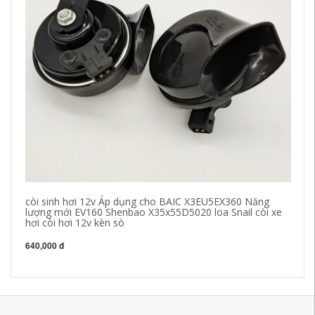
còi sinh hơi 12v Áp dụng cho BAIC X3EU5EX360 Năng
đế
lượng mới EV160 Shenbao X35x55D5020 loa Snail còi xe
cô
hơi còi hơi 12v kèn sò
ph
640,000 đ
22