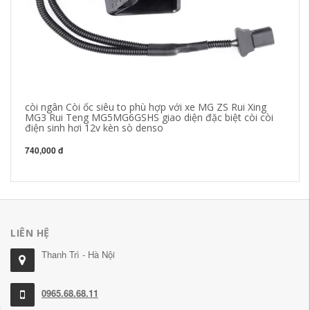
còi ngân Còi ốc siêu to phù hợp với xe MG ZS Rui Xing
Dâ
MG3 Rui Teng MG5MG6GSHS giao diện đặc biệt còi còi
nố
điện sinh hơi 12v kèn sò denso
tá
740,000 đ
18
LIÊN HỆ
Thanh Trì - Hà Nội
0965.68.68.11