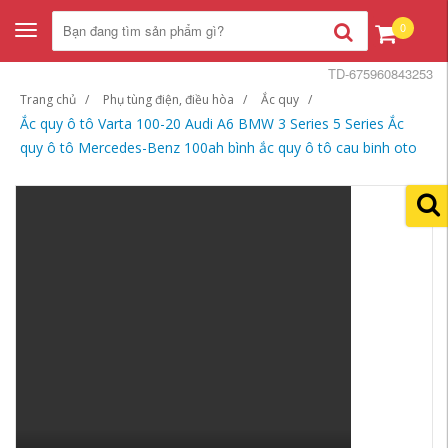
0
Toggle
navigation
TD-675960843253
Trang chủ
Phụ tùng điện, điều hòa
Ắc quy
Ắc quy ô tô Varta 100-20 Audi A6 BMW 3 Series 5 Series Ắc
quy ô tô Mercedes-Benz 100ah bình ắc quy ô tô cau binh oto