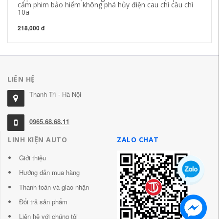
cắm phim bảo hiểm không phá hủy điện cau chì cầu chì
cầ
10a
cầ
218,000 đ
19
LIÊN HỆ
Thanh Trì - Hà Nội
0965.68.68.11
LINH KIỆN AUTO
ZALO CHAT
Giới thiệu
Hướng dẫn mua hàng
Thanh toán và giao nhận
Đổi trả sản phẩm
Liên hệ với chúng tôi