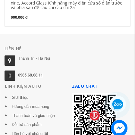
nine, Accord Glass Kính nâng máy điện cửa sổ điện trước
tr
và phía sau đế cầu chì cầu chì 2a
Qu
600,000 đ
18
LIÊN HỆ
Thanh Trì - Hà Nội
0965.68.68.11
LINH KIỆN AUTO
ZALO CHAT
Giới thiệu
Hướng dẫn mua hàng
Thanh toán và giao nhận
Đổi trả sản phẩm
Liên hệ với chúng tôi