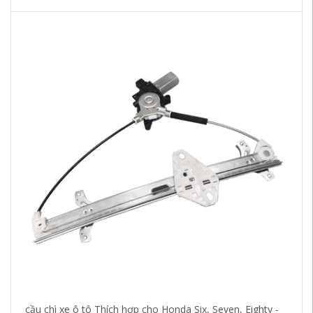
cầu chì xe ô tô Thích hợp cho Honda Six, Seven, Eighty -
Ph