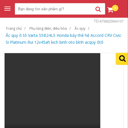
0
Toggle
navigation
TD-676822944107
Trang chủ
Phụ tùng điện, điều hòa
Ắc quy
Ắc quy ô tô Varta 55B24LS Honda bảy thế hệ Accord CRV Civic
Si Platinum Rui 12v45ah kich binh oto bình acquy ôtô