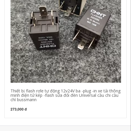
Thiết bị flash rơle tự động 12v24V ba -plug -in xe tải thông
Cầ
minh điện tử kép -flash sửa đổi đèn Universal cầu chi cầu
dụ
chì bussmann
18
273,000 đ