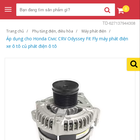
0
Toggle
navigation
TD-627137944308
Trang chủ
Phụ tùng điện, điều hòa
Máy phát điện
Áp dụng cho Honda Civic CRV Odyssey Fit Fly máy phát điện
xe ô tô củ phát điện ô tô